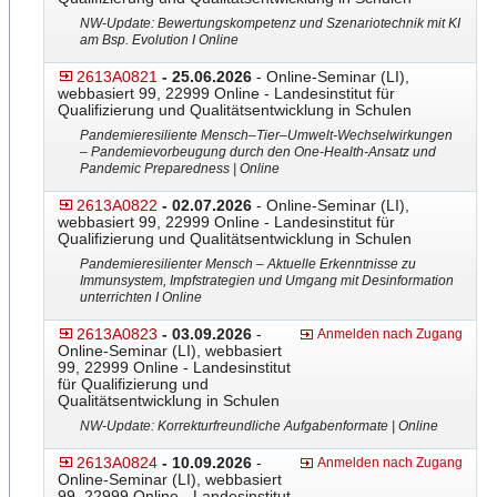
NW-Update: Bewertungskompetenz und Szenariotechnik mit KI
am Bsp. Evolution I Online
2613A0821
- 25.06.2026
- Online-Seminar (LI),
webbasiert 99, 22999 Online - Landesinstitut für
Qualifizierung und Qualitätsentwicklung in Schulen
Pandemieresiliente Mensch–Tier–Umwelt-Wechsel
​wirkungen
– Pandemievorbeugung durch den One-Health-Ansatz und
Pandemic Preparedness | Online
2613A0822
- 02.07.2026
- Online-Seminar (LI),
webbasiert 99, 22999 Online - Landesinstitut für
Qualifizierung und Qualitätsentwicklung in Schulen
Pandemieresilienter Mensch – Aktuelle Erkenntnisse zu
Immunsystem, Impfstrategien und Umgang mit Desinformation
unterrichten I Online
2613A0823
- 03.09.2026
-
Anmelden nach Zugang
Online-Seminar (LI), webbasiert
99, 22999 Online - Landesinstitut
für Qualifizierung und
Qualitätsentwicklung in Schulen
NW-Update: Korrekturfreundliche Aufgabenformate | Online
2613A0824
- 10.09.2026
-
Anmelden nach Zugang
Online-Seminar (LI), webbasiert
99, 22999 Online - Landesinstitut