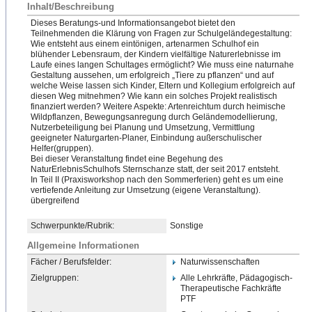
Inhalt/Beschreibung
Dieses Beratungs-und Informationsangebot bietet den
Teilnehmenden die Klärung von Fragen zur Schulgeländegestaltung:
Wie entsteht aus einem eintönigen, artenarmen Schulhof ein
blühender Lebensraum, der Kindern vielfältige Naturerlebnisse im
Laufe eines langen Schultages ermöglicht? Wie muss eine naturnahe
Gestaltung aussehen, um erfolgreich „Tiere zu pflanzen“ und auf
welche Weise lassen sich Kinder, Eltern und Kollegium erfolgreich auf
diesen Weg mitnehmen? Wie kann ein solches Projekt realistisch
finanziert werden? Weitere Aspekte: Artenreichtum durch heimische
Wildpflanzen, Bewegungsanregung durch Geländemodellierung,
Nutzerbeteiligung bei Planung und Umsetzung, Vermittlung
geeigneter Naturgarten-Planer, Einbindung außerschulischer
Helfer(gruppen).
Bei dieser Veranstaltung findet eine Begehung des
NaturErlebnisSchulhofs Sternschanze statt, der seit 2017 entsteht.
In Teil II (Praxisworkshop nach den Sommerferien) geht es um eine
vertiefende Anleitung zur Umsetzung (eigene Veranstaltung).
übergreife
​nd
Schwerpunkte/Rubrik:
Sonstige
Allgemeine Informationen
Fächer / Berufsfelder:
Naturwissenschaften
Zielgruppen:
Alle Lehrkräfte, Pädagogisch-
Therapeutische
​ Fachkräfte
PTF