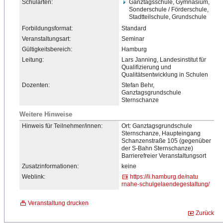
Schularten:
Ganztagsschule, Gymnasium,
Sonderschule / Förderschule,
Stadtteilschule, Grundschule
Forbildungsformat:
Standard
Veranstaltungsart:
Seminar
Gültigkeitsbereich:
Hamburg
Leitung:
Lars Janning, Landesinstitut für
Qualifizierung und
Qualitätsentwicklung in Schulen
Dozenten:
Stefan Behr,
Ganztagsgrundschule
Sternschanze
Weitere Hinweise
Hinweis für Teilnehmer/innen:
Ort: Ganztagsgrundschule
Sternschanze, Haupteingang
Schanzenstraße 105 (gegenüber
der S-Bahn Sternschanze)
Barrierefrei
​er Veranstaltungsort
Zusatzinformationen:
keine
Weblink:
https://li.hamburg.de/natu
rnahe-schulgelaendegestalt
​ung/
Veranstaltung drucken
Zurück