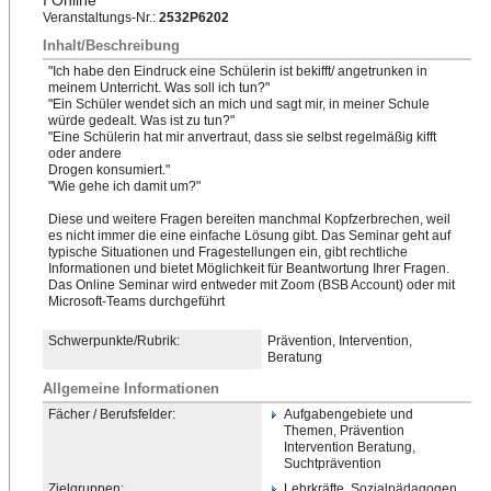
I Online
Veranstaltungs-Nr.:
2532P6202
Inhalt/Beschreibung
"Ich habe den Eindruck eine Schülerin ist bekifft/ angetrunken in
meinem Unterricht. Was soll ich tun?"
"Ein Schüler wendet sich an mich und sagt mir, in meiner Schule
würde gedealt. Was ist zu tun?"
"Eine Schülerin hat mir anvertraut, dass sie selbst regelmäßig kifft
oder andere
Drogen konsumiert."
"Wie gehe ich damit um?"
Diese und weitere Fragen bereiten manchmal Kopfzerbrechen, weil
es nicht immer die eine einfache Lösung gibt. Das Seminar geht auf
typische Situationen und Fragestellungen ein, gibt rechtliche
Informationen und bietet Möglichkeit für Beantwortung Ihrer Fragen.
Das Online Seminar wird entweder mit Zoom (BSB Account) oder mit
Microsoft-Teams durchgeführt
Schwerpunkte/Rubrik:
Prävention, Intervention,
Beratung
Allgemeine Informationen
Fächer / Berufsfelder:
Aufgabengebiete und
Themen, Prävention
Intervention Beratung,
Suchtprävention
Zielgruppen:
Lehrkräfte, Sozialpädagogen