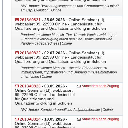
NW-Update: Bewertungskompetenz und Szenariotechnik mit KI
am Bsp. Evolution I Online
2613A0821
- 25.06.2026
- Online-Seminar (LI),
webbasiert 99, 22999 Online - Landesinstitut für
Qualifizierung und Qualitätsentwicklung in Schulen
Pandemieresiliente Mensch–Tier–Umwelt-Wechsel
​wirkungen
– Pandemievorbeugung durch den One-Health-Ansatz und
Pandemic Preparedness | Online
2613A0822
- 02.07.2026
- Online-Seminar (LI),
webbasiert 99, 22999 Online - Landesinstitut für
Qualifizierung und Qualitätsentwicklung in Schulen
Pandemieresilienter Mensch – Aktuelle Erkenntnisse zu
Immunsystem, Impfstrategien und Umgang mit Desinformation
unterrichten I Online
2613A0823
- 03.09.2026
-
Anmelden nach Zugang
Online-Seminar (LI), webbasiert
99, 22999 Online - Landesinstitut
für Qualifizierung und
Qualitätsentwicklung in Schulen
NW-Update: Korrekturfreundliche Aufgabenformate | Online
2613A0824
- 10.09.2026
-
Anmelden nach Zugang
Online-Seminar (LI), webbasiert
99, 22999 Online - Landesinstitut