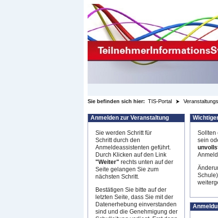
zum Inhalt wechseln
Sie befinden sich hier:
TIS-Portal
Veranstaltungs
Anmelden zur Veranstaltung
Wichtige
Sie werden Schritt für
Sollten
Schritt durch den
sein od
Anmeldeassistenten geführt.
unvolls
Durch Klicken auf den Link
Anmeldu
"Weiter"
rechts unten auf der
Änderun
Seite gelangen Sie zum
Schule)
nächsten Schritt.
weiterge
Bestätigen Sie bitte auf der
letzten Seite, dass Sie mit der
Datenerhebung einverstanden
Anmeldu
sind und die Genehmigung der