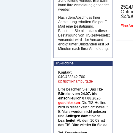
Schulleitung vorliegt. Erst dann
kann Ihre Anmeldung gesendet
2524
werden.
Onlin
Schul
Nach dem Abschluss Ihrer
Anmeldung erhalten Sie per E-
Eine An
Mail eine Bestätigung.
Beachten Sie bitte, dass diese
Bestätigung von TIS zeitversetzt
versendet wird: der Versand
erfolgt unter Umständen erst 60
Minuten nach Ihrer Anmeldung.
TIS-Hotline
Kontakt
040/428842-700
tis@li-hamburg.de
Bitte beachten Sie:
Das
TIS-
Büro ist
vom 24.07. bis
einschließlich 07.08.2026
geschlossen
. Die TIS-Hotline
wird in dieser Zeit nicht betreut.
E-Mails werden nicht gelesen
und
Anliegen damit nicht
bearbeitet
. Ab dem 10.08. ist
das TIS-Büro wieder für Sie da.