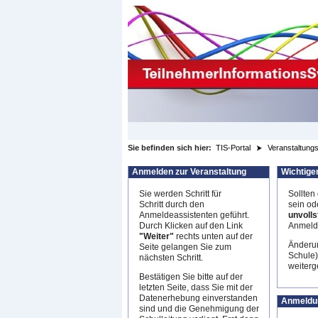
zum Inhalt wechseln
Sie befinden sich hier:
TIS-Portal
Veranstaltungs
Anmelden zur Veranstaltung
Wichtige
Sie werden Schritt für
Sollten
Schritt durch den
sein od
Anmeldeassistenten geführt.
unvolls
Durch Klicken auf den Link
Anmeldu
"Weiter"
rechts unten auf der
Änderun
Seite gelangen Sie zum
Schule)
nächsten Schritt.
weiterge
Bestätigen Sie bitte auf der
letzten Seite, dass Sie mit der
Datenerhebung einverstanden
Anmeldu
sind und die Genehmigung der