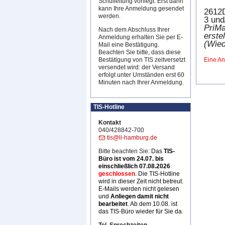
Schulleitung vorliegt. Erst dann
kann Ihre Anmeldung gesendet
2612
werden.
3 und
PriMa
Nach dem Abschluss Ihrer
erste
Anmeldung erhalten Sie per E-
(Wied
Mail eine Bestätigung.
Beachten Sie bitte, dass diese
Bestätigung von TIS zeitversetzt
Eine An
versendet wird: der Versand
erfolgt unter Umständen erst 60
Minuten nach Ihrer Anmeldung.
TIS-Hotline
Kontakt
040/428842-700
tis@li-hamburg.de
Bitte beachten Sie:
Das
TIS-
Büro ist
vom 24.07. bis
einschließlich 07.08.2026
geschlossen
. Die TIS-Hotline
wird in dieser Zeit nicht betreut.
E-Mails werden nicht gelesen
und
Anliegen damit nicht
bearbeitet
. Ab dem 10.08. ist
das TIS-Büro wieder für Sie da.