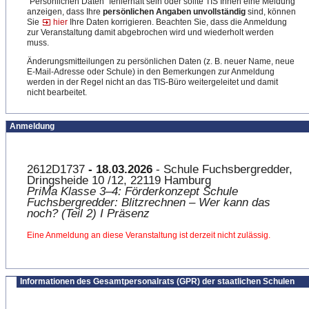
"Persönlichen Daten" fehlerhaft sein oder sollte TIS Ihnen eine Meldung
anzeigen, dass Ihre
persönlichen Angaben unvollständig
sind, können
Sie
hier
Ihre Daten korrigieren. Beachten Sie, dass die Anmeldung
zur Veranstaltung damit abgebrochen wird und wiederholt werden
muss.
Änderungsmitteilungen zu persönlichen Daten (z. B. neuer Name, neue
E-Mail-Adresse oder Schule) in den Bemerkungen zur Anmeldung
werden in der Regel nicht an das TIS-Büro weitergeleitet und damit
nicht bearbeitet.
Anmeldung
2612D1737
- 18.03.2026
- Schule Fuchsbergredder,
Dringsheide 10 /12, 22119 Hamburg
PriMa Klasse 3–4: Förderkonzept Schule
Fuchsbergredder: Blitzrech​nen – Wer kann das
noch? (Teil 2) I Präsenz
Eine Anmeldung an diese Veranstaltung ist derzeit nicht zulässig.
Informationen des Gesamtpersonalrats (GPR) der staatlichen Schulen