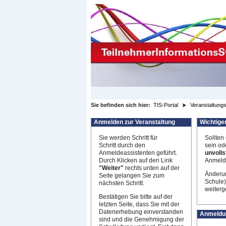
zum Inhalt wechseln
Sie befinden sich hier:
TIS-Portal
Veranstaltungs
Anmelden zur Veranstaltung
Wichtige
Sie werden Schritt für
Sollten
Schritt durch den
sein od
Anmeldeassistenten geführt.
unvolls
Durch Klicken auf den Link
Anmeldu
"Weiter"
rechts unten auf der
Änderun
Seite gelangen Sie zum
Schule)
nächsten Schritt.
weiterge
Bestätigen Sie bitte auf der
letzten Seite, dass Sie mit der
Datenerhebung einverstanden
Anmeldu
sind und die Genehmigung der