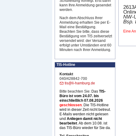
Schulleitung vorliegt. Erst dann
kann Ihre Anmeldung gesendet
2613
werden.
Onlin
NW-Up
Nach dem Abschluss Ihrer
Bsp. 
Anmeldung erhalten Sie per E-
Mail eine Bestätigung.
Eine An
Beachten Sie bitte, dass diese
Bestätigung von TIS zeitversetzt
versendet wird: der Versand
erfolgt unter Umständen erst 60
Minuten nach Ihrer Anmeldung.
TIS-Hotline
Kontakt
040/428842-700
tis@li-hamburg.de
Bitte beachten Sie:
Das
TIS-
Büro ist
vom 24.07. bis
einschließlich 07.08.2026
geschlossen
. Die TIS-Hotline
wird in dieser Zeit nicht betreut.
E-Mails werden nicht gelesen
und
Anliegen damit nicht
bearbeitet
. Ab dem 10.08. ist
das TIS-Büro wieder für Sie da.