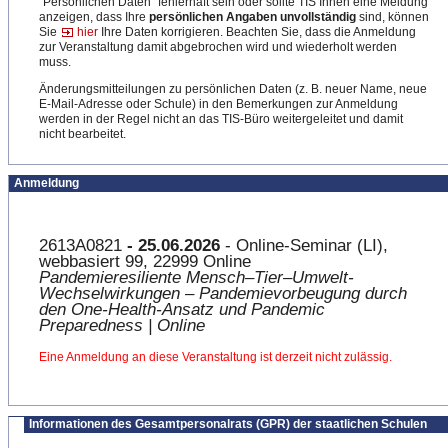
"Persönlichen Daten" fehlerhaft sein oder sollte TIS Ihnen eine Meldung
anzeigen, dass Ihre
persönlichen Angaben unvollständig
sind, können
Sie
hier
Ihre Daten korrigieren. Beachten Sie, dass die Anmeldung
zur Veranstaltung damit abgebrochen wird und wiederholt werden
muss.
Änderungsmitteilungen zu persönlichen Daten (z. B. neuer Name, neue
E-Mail-Adresse oder Schule) in den Bemerkungen zur Anmeldung
werden in der Regel nicht an das TIS-Büro weitergeleitet und damit
nicht bearbeitet.
Anmeldung
2613A0821
- 25.06.2026
- Online-Seminar (LI),
webbasiert 99, 22999 Online
Pandemieresiliente Mensch–Tier–Umwelt-
Wechselwirkungen – Pandemievorbeugung durch
den One-Health-Ansatz und Pandemic
Preparedness | Online
Eine Anmeldung an diese Veranstaltung ist derzeit nicht zulässig.
Informationen des Gesamtpersonalrats (GPR) der staatlichen Schulen