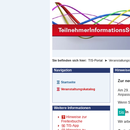
zum Inhalt wechseln
Sie befinden sich hier:
TIS-Portal
Veranstaltungs
Navigation
Hinweise
Zur ne
Startseite
Veranstaltungskatalog
Am 29. 
Anpassu
Wenn Si
Weitere Informationen
In
Hinweise zur
Freitextsuche
Wir arb
TIS-App