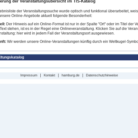
erung der Veranstaltungsübersicht im TIS-Katalog
ebnisliste der Veranstaltungssuche wurde optisch und funktional überarbeitet, weist
 unsere Online-Angebote aktuell folgende Besonderheit:
ll:
Der Hinweis auf ein Online-Format ist nur in der Spalte "Ort" oder im Titel der Ve
Text stehen, ist es in der Regel eine Onlineveranstaltung. Klicken Sie auf die Vera
staltung: hier wird in jedem Fall der Veranstaltungsort ausgewiesen.
nft:
Wir werden unsere Online-Veranstaltungen künftig durch ein Weltkugel-Symbol
ltungskatalog
|
|
|
Impressum
Kontakt
hamburg.de
Datenschutzhinweise