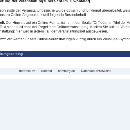
erung der Veranstaltungsübersicht im TIS-Katalog
ebnisliste der Veranstaltungssuche wurde optisch und funktional überarbeitet, weist
 unsere Online-Angebote aktuell folgende Besonderheit:
ll:
Der Hinweis auf ein Online-Format ist nur in der Spalte "Ort" oder im Titel der Ve
Text stehen, ist es in der Regel eine Onlineveranstaltung. Klicken Sie auf die Vera
staltung: hier wird in jedem Fall der Veranstaltungsort ausgewiesen.
nft:
Wir werden unsere Online-Veranstaltungen künftig durch ein Weltkugel-Symbol
ltungskatalog
|
|
|
Impressum
Kontakt
hamburg.de
Datenschutzhinweise