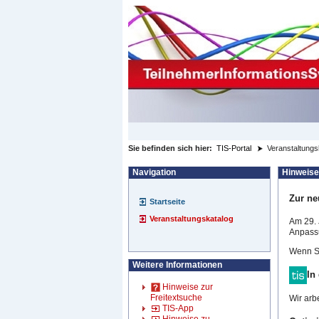
zum Inhalt wechseln
Sie befinden sich hier:
TIS-Portal
Veranstaltungs
Navigation
Hinweise
Zur ne
Startseite
Veranstaltungskatalog
Am 29. 
Anpassu
Wenn Si
Weitere Informationen
In
Hinweise zur
Freitextsuche
Wir arb
TIS-App