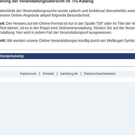
erung der Veranstaltungsübersicht im TIS-Katalog
ebnisliste der Veranstaltungssuche wurde optisch und funktional überarbeitet, weist
 unsere Online-Angebote aktuell folgende Besonderheit:
ll:
Der Hinweis auf ein Online-Format ist nur in der Spalte "Ort" oder im Titel der Ve
Text stehen, ist es in der Regel eine Onlineveranstaltung. Klicken Sie auf die Vera
staltung: hier wird in jedem Fall der Veranstaltungsort ausgewiesen.
nft:
Wir werden unsere Online-Veranstaltungen künftig durch ein Weltkugel-Symbol
ltungskatalog
|
|
|
Impressum
Kontakt
hamburg.de
Datenschutzhinweise