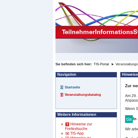
zum Inhalt wechseln
Sie befinden sich hier:
TIS-Portal
Veranstaltungs
Navigation
Hinweise
Zur ne
Startseite
Veranstaltungskatalog
Am 29. 
Anpassu
Wenn Si
Weitere Informationen
In
Hinweise zur
Freitextsuche
Wir arb
TIS-App