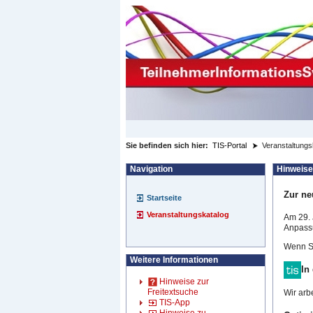
zum Inhalt wechseln
Sie befinden sich hier:
TIS-Portal
Veranstaltungs
Navigation
Hinweise
Zur ne
Startseite
Veranstaltungskatalog
Am 29. 
Anpassu
Wenn Si
Weitere Informationen
In
Hinweise zur
Freitextsuche
Wir arb
TIS-App