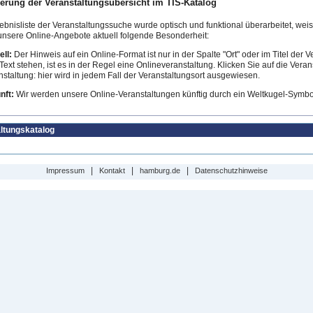
erung der Veranstaltungsübersicht im TIS-Katalog
ebnisliste der Veranstaltungssuche wurde optisch und funktional überarbeitet, weist
 unsere Online-Angebote aktuell folgende Besonderheit:
ll:
Der Hinweis auf ein Online-Format ist nur in der Spalte "Ort" oder im Titel der Ve
Text stehen, ist es in der Regel eine Onlineveranstaltung. Klicken Sie auf die Vera
staltung: hier wird in jedem Fall der Veranstaltungsort ausgewiesen.
nft:
Wir werden unsere Online-Veranstaltungen künftig durch ein Weltkugel-Symbol
ltungskatalog
|
|
|
Impressum
Kontakt
hamburg.de
Datenschutzhinweise