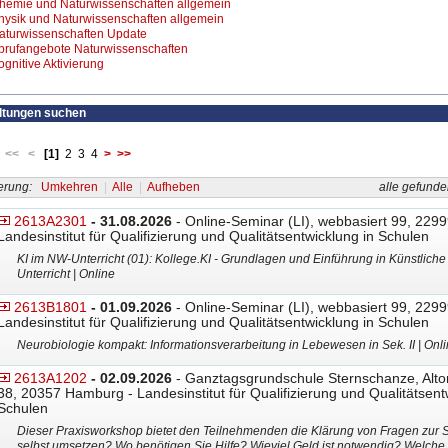
hemie und Naturwissenschaften allgemein
hysik und Naturwissenschaften allgemein
aturwissenschaften Update
brufangebote Naturwissenschaften
ognitive Aktivierung
ltungen suchen
:
<<
<
[1]
2
3
4
>
>>
erung:
Umkehren
|
Alle
|
Aufheben
alle gefunde
2613A2301
- 31.08.2026
- Online-Seminar (LI), webbasiert 99, 2299
Landesinstitut für Qualifizierung und Qualitätsentwicklung in Schulen
KI im NW-Unterricht (01): Kollege.KI - Grundlagen und Einführung in Künstliche 
Unterricht | Online
2613B1801
- 01.09.2026
- Online-Seminar (LI), webbasiert 99, 2299
Landesinstitut für Qualifizierung und Qualitätsentwicklung in Schulen
Neurobiologie kompakt: Informationsverarbeitung in Lebewesen in Sek. II | Onl
2613A1202
- 02.09.2026
- Ganztagsgrundschule Sternschanze, Alto
38, 20357 Hamburg - Landesinstitut für Qualifizierung und Qualitätsent
Schulen
Dieser Praxisworkshop bietet den Teilnehmenden die Klärung von Fragen zur 
selbst umsetzen? Wo benötigen Sie Hilfe? Wieviel Geld ist notwendig? Welc