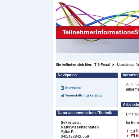
zum Inhalt wechseln
Sie befinden sich hier:
TIS-Portal
Übersichten V
Navigation
Veransta
Auf die
Startseite
allgeme
Veranstaltungskatalog
Arbeitsb
Naturwissenschaften / Technik
Eine al
Sekretariat
Im Bere
Naturwissenschaften
N
Sylke Bull
B
040/428842-559