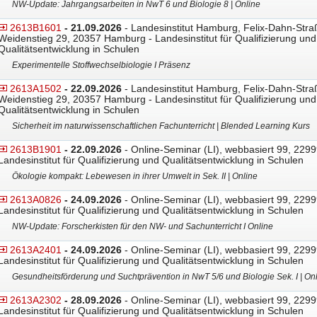
NW-Update: Jahrgangsarbeiten in NwT 6 und Biologie 8 | Online
2613B1601
- 21.09.2026
- Landesinstitut Hamburg, Felix-Dahn-Stra
Weidenstieg 29, 20357 Hamburg - Landesinstitut für Qualifizierung und
Qualitätsentwicklung in Schulen
Experimentelle Stoffwechselbiologie I Präsenz
2613A1502
- 22.09.2026
- Landesinstitut Hamburg, Felix-Dahn-Stra
Weidenstieg 29, 20357 Hamburg - Landesinstitut für Qualifizierung und
Qualitätsentwicklung in Schulen
Sicherheit im naturwissenschaftlichen Fachunterricht | Blended Learning Kurs
2613B1901
- 22.09.2026
- Online-Seminar (LI), webbasiert 99, 2299
Landesinstitut für Qualifizierung und Qualitätsentwicklung in Schulen
Ökologie kompakt: Lebewesen in ihrer Umwelt in Sek. II | Online
2613A0826
- 24.09.2026
- Online-Seminar (LI), webbasiert 99, 2299
Landesinstitut für Qualifizierung und Qualitätsentwicklung in Schulen
NW-Update: Forscherkisten für den NW- und Sachunterricht I Online
2613A2401
- 24.09.2026
- Online-Seminar (LI), webbasiert 99, 2299
Landesinstitut für Qualifizierung und Qualitätsentwicklung in Schulen
Gesundheitsförderung und Suchtprävention in NwT 5/6 und Biologie Sek. I | On
2613A2302
- 28.09.2026
- Online-Seminar (LI), webbasiert 99, 2299
Landesinstitut für Qualifizierung und Qualitätsentwicklung in Schulen