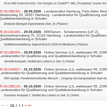
KI im NW-Unterricht (02): Von Google zu ChatGPT -Wie „Prompting“ unsere Art 
2613B2301
- 28.09.2026
- Landesinstitut Hamburg, Felix-Dahn-Stra
Weidenstieg 29, 20357 Hamburg - Landesinstitut für Qualifizierung und
Qualitätsentwicklung in Schulen
Einfache Biologie-Experimente (Sek. II) | Präsenz
2613A1001
- 29.09.2026
- MINTarium - Schülerzentren (LIF-Z),
Mümmelmannsberg 75, 22115 Hamburg - Landesinstitut für Qualifizier
Qualitätsentwicklung in Schulen
Auftaktveranstaltung Jugend forscht 2026 im Mintarium | Präsenz
2613B2001
- 29.09.2026
- Online-Seminar (LI), webbasiert 99, 2299
Landesinstitut für Qualifizierung und Qualitätsentwicklung in Schulen
Genetik kompakt: Vielfalt des Lebens in Sek. II | Online
2613A0827
- 01.10.2026
- Online-Seminar (LI), webbasiert 99, 2299
Landesinstitut für Qualifizierung und Qualitätsentwicklung in Schulen
NW-Update: Pandemieresilienter Mensch – Umgang mit manipulativen Impf-A
2613B2101
- 06.10.2026
- Online-Seminar (LI), webbasiert 99, 2299
Landesinstitut für Qualifizierung und Qualitätsentwicklung in Schulen
Evolution kompakt 1: Vielfalt des Lebens in Sek. II | Online
:
<<
<
[1]
2
3
4
>
>>