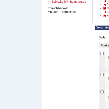
C
Sylke.Bull@li.hamburg.de
P
Erreichbarkeit
N
Mo und Di vormittags
A
K
Veransta
Seiten
Marki