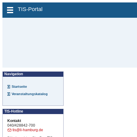
zum Inhalt wechseln
TIS-Portal
Navigation
Startseite
Veranstaltungskatalog
TIS-Hotline
Kontakt
040/428842-700
tis@li-hamburg.de