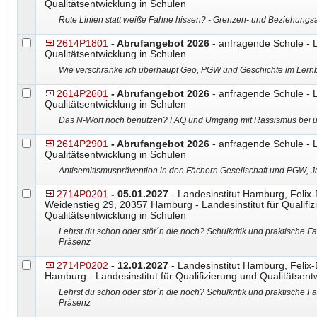
Qualitätsentwicklung in Schulen
Rote Linien statt weiße Fahne hissen? - Grenzen- und Beziehung
2614P1801
- Abrufangebot 2026
- anfragende Schule - L
Qualitätsentwicklung in Schulen
Wie verschränke ich überhaupt Geo, PGW und Geschichte im Lernbe
2614P2601
- Abrufangebot 2026
- anfragende Schule - L
Qualitätsentwicklung in Schulen
Das N-Wort noch benutzen? FAQ und Umgang mit Rassismus bei u
2614P2901
- Abrufangebot 2026
- anfragende Schule - L
Qualitätsentwicklung in Schulen
Antisemitismusprävention in den Fächern Gesellschaft und PGW, 
2714P0201
- 05.01.2027
- Landesinstitut Hamburg, Felix
Weidenstieg 29, 20357 Hamburg - Landesinstitut für Qualifiz
Qualitätsentwicklung in Schulen
Lehrst du schon oder stör´n die noch? Schulkritik und praktische F
Präsenz
2714P0202
- 12.01.2027
- Landesinstitut Hamburg, Felix
Hamburg - Landesinstitut für Qualifizierung und Qualitätsent
Lehrst du schon oder stör´n die noch? Schulkritik und praktische F
Präsenz