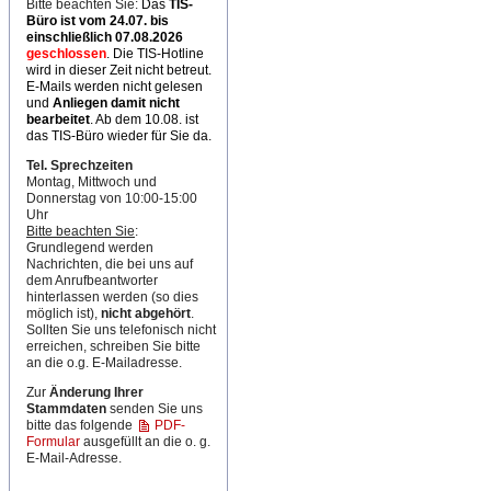
Bitte beachten Sie:
Das
TIS-
Büro ist
vom 24.07. bis
einschließlich 07.08.2026
geschlossen
. Die TIS-Hotline
wird in dieser Zeit nicht betreut.
E-Mails werden nicht gelesen
und
Anliegen damit nicht
bearbeitet
. Ab dem 10.08. ist
das TIS-Büro wieder für Sie da.
Tel. Sprechzeiten
Montag, Mittwoch und
Donnerstag von 10:00-15:00
Uhr
Bitte beachten Sie
:
Grundlegend werden
Nachrichten, die bei uns auf
dem Anrufbeantworter
hinterlassen werden (so dies
möglich ist),
nicht abgehört
.
Sollten Sie uns telefonisch nicht
erreichen, schreiben Sie bitte
an die o.g. E-Mailadresse.
Zur
Änderung Ihrer
Stammdaten
senden Sie uns
bitte das folgende
PDF-
Formular
ausgefüllt an die o. g.
E-Mail-Adresse.