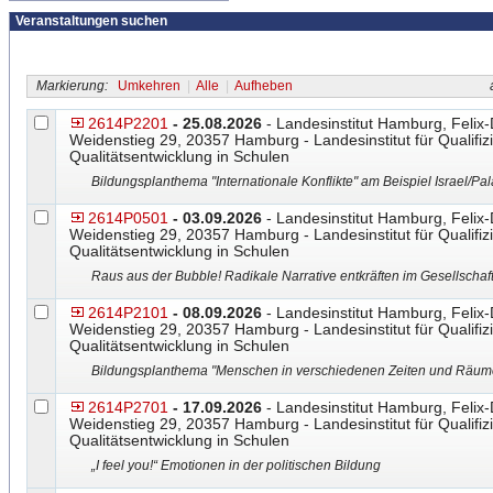
Veranstaltungen suchen
Markierung:
Umkehren
|
Alle
|
Aufheben
a
2614P2201
- 25.08.2026
- Landesinstitut Hamburg, Felix
Weidenstieg 29, 20357 Hamburg - Landesinstitut für Qualifiz
Qualitätsentwicklung in Schulen
Bildungsplanthema "Internationale Konflikte" am Beispiel Israel/Pal
2614P0501
- 03.09.2026
- Landesinstitut Hamburg, Felix
Weidenstieg 29, 20357 Hamburg - Landesinstitut für Qualifiz
Qualitätsentwicklung in Schulen
Raus aus der Bubble! Radikale Narrative entkräften im Gesellschaft
2614P2101
- 08.09.2026
- Landesinstitut Hamburg, Felix
Weidenstieg 29, 20357 Hamburg - Landesinstitut für Qualifiz
Qualitätsentwicklung in Schulen
Bildungsplanthema "Menschen in verschiedenen Zeiten und Räume
2614P2701
- 17.09.2026
- Landesinstitut Hamburg, Felix
Weidenstieg 29, 20357 Hamburg - Landesinstitut für Qualifiz
Qualitätsentwicklung in Schulen
„I feel you!“ Emotionen in der politischen Bildung