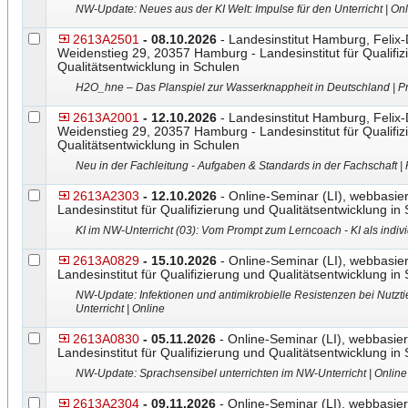
NW-Update: Neues aus der KI Welt: Impulse für den Unterricht | On
2613A2501
- 08.10.2026
- Landesinstitut Hamburg, Felix
Weidenstieg 29, 20357 Hamburg - Landesinstitut für Qualifiz
Qualitätsentwicklung in Schulen
H2O_hne – Das Planspiel zur Wasserknappheit in Deutschland | P
2613A2001
- 12.10.2026
- Landesinstitut Hamburg, Felix
Weidenstieg 29, 20357 Hamburg - Landesinstitut für Qualifiz
Qualitätsentwicklung in Schulen
Neu in der Fachleitung - Aufgaben & Standards in der Fachschaft |
2613A2303
- 12.10.2026
- Online-Seminar (LI), webbasier
Landesinstitut für Qualifizierung und Qualitätsentwicklung in
KI im NW-Unterricht (03): Vom Prompt zum Lerncoach - KI als indivi
2613A0829
- 15.10.2026
- Online-Seminar (LI), webbasier
Landesinstitut für Qualifizierung und Qualitätsentwicklung in
NW-Update: Infektionen und antimikrobielle Resistenzen bei Nutz
Unterricht | Online
2613A0830
- 05.11.2026
- Online-Seminar (LI), webbasier
Landesinstitut für Qualifizierung und Qualitätsentwicklung in
NW-Update: Sprachsensibel unterrichten im NW-Unterricht | Online
2613A2304
- 09.11.2026
- Online-Seminar (LI), webbasier