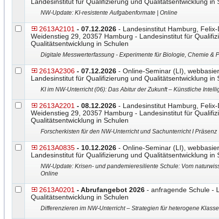
Landesinstitut für Qualifizierung und Qualitätsentwicklung in
NW-Update: KI-resistente Aufgabenformate | Online
2613A2101
- 07.12.2026
- Landesinstitut Hamburg, Felix
Weidenstieg 29, 20357 Hamburg - Landesinstitut für Qualifiz
Qualitätsentwicklung in Schulen
Digitale Messwerterfassung - Experimente für Biologie, Chemie & P
2613A2306
- 07.12.2026
- Online-Seminar (LI), webbasier
Landesinstitut für Qualifizierung und Qualitätsentwicklung in
KI im NW-Unterricht (06): Das Abitur der Zukunft – Künstliche Intell
2613A2201
- 08.12.2026
- Landesinstitut Hamburg, Felix
Weidenstieg 29, 20357 Hamburg - Landesinstitut für Qualifiz
Qualitätsentwicklung in Schulen
Forscherkisten für den NW-Unterricht und Sachunterricht I Präsenz
2613A0835
- 10.12.2026
- Online-Seminar (LI), webbasier
Landesinstitut für Qualifizierung und Qualitätsentwicklung in
NW-Update: Krisen- und pandemieresiliente Schule: Vom naturwiss
Online
2613A0201
- Abrufangebot 2026
- anfragende Schule - L
Qualitätsentwicklung in Schulen
Differenzieren im NW-Unterricht – Strategien für heterogene Klass