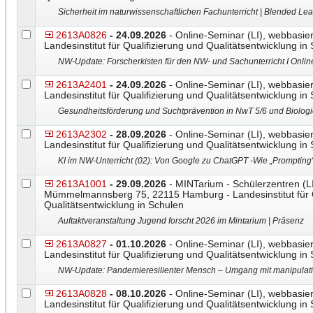
Sicherheit im naturwissenschaftlichen Fachunterricht | Blended Le
2613A0826
- 24.09.2026
- Online-Seminar (LI), webbasier
Landesinstitut für Qualifizierung und Qualitätsentwicklung in
NW-Update: Forscherkisten für den NW- und Sachunterricht I Onlin
2613A2401
- 24.09.2026
- Online-Seminar (LI), webbasier
Landesinstitut für Qualifizierung und Qualitätsentwicklung in
Gesundheitsförderung und Suchtprävention in NwT 5/6 und Biologie 
2613A2302
- 28.09.2026
- Online-Seminar (LI), webbasier
Landesinstitut für Qualifizierung und Qualitätsentwicklung in
KI im NW-Unterricht (02): Von Google zu ChatGPT -Wie „Prompting“
2613A1001
- 29.09.2026
- MINTarium - Schülerzentren (L
Mümmelmannsberg 75, 22115 Hamburg - Landesinstitut für Q
Qualitätsentwicklung in Schulen
Auftaktveranstaltung Jugend forscht 2026 im Mintarium | Präsenz
2613A0827
- 01.10.2026
- Online-Seminar (LI), webbasier
Landesinstitut für Qualifizierung und Qualitätsentwicklung in
NW-Update: Pandemieresilienter Mensch – Umgang mit manipulat
2613A0828
- 08.10.2026
- Online-Seminar (LI), webbasier
Landesinstitut für Qualifizierung und Qualitätsentwicklung in