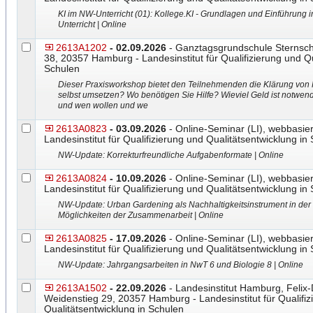
KI im NW-Unterricht (01): Kollege.KI - Grundlagen und Einführung in
Unterricht | Online
2613A1202
- 02.09.2026
- Ganztagsgrundschule Sternsch
38, 20357 Hamburg - Landesinstitut für Qualifizierung und Qu
Schulen
Dieser Praxisworkshop bietet den Teilnehmenden die Klärung von
selbst umsetzen? Wo benötigen Sie Hilfe? Wieviel Geld ist notw
und wen wollen und we
2613A0823
- 03.09.2026
- Online-Seminar (LI), webbasier
Landesinstitut für Qualifizierung und Qualitätsentwicklung in
NW-Update: Korrekturfreundliche Aufgabenformate | Online
2613A0824
- 10.09.2026
- Online-Seminar (LI), webbasier
Landesinstitut für Qualifizierung und Qualitätsentwicklung in
NW-Update: Urban Gardening als Nachhaltigkeitsinstrument in der 
Möglichkeiten der Zusammenarbeit | Online
2613A0825
- 17.09.2026
- Online-Seminar (LI), webbasier
Landesinstitut für Qualifizierung und Qualitätsentwicklung in
NW-Update: Jahrgangsarbeiten in NwT 6 und Biologie 8 | Online
2613A1502
- 22.09.2026
- Landesinstitut Hamburg, Felix
Weidenstieg 29, 20357 Hamburg - Landesinstitut für Qualifiz
Qualitätsentwicklung in Schulen