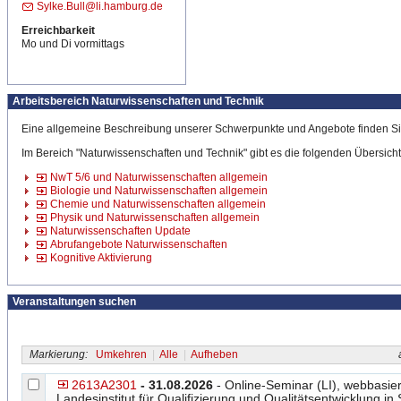
Sylke.Bull@li.hamburg.de
Erreichbarkeit
Mo und Di vormittags
Arbeitsbereich Naturwissenschaften und Technik
Eine allgemeine Beschreibung unserer Schwerpunkte und Angebote finden Si
Im Bereich "Naturwissenschaften und Technik" gibt es die folgenden Übersicht
NwT 5/6 und Naturwissenschaften allgemein
Biologie und Naturwissenschaften allgemein
Chemie und Naturwissenschaften allgemein
Physik und Naturwissenschaften allgemein
Naturwissenschaften Update
Abrufangebote Naturwissenschaften
Kognitive Aktivierung
Veranstaltungen suchen
Markierung:
Umkehren
|
Alle
|
Aufheben
a
2613A2301
- 31.08.2026
- Online-Seminar (LI), webbasier
Landesinstitut für Qualifizierung und Qualitätsentwicklung in