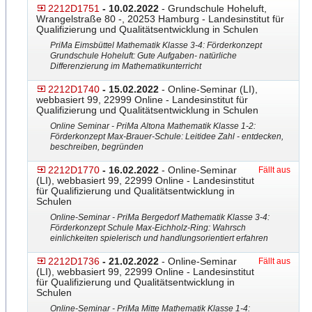
2212D1751
- 10.02.2022
- Grundschule Hoheluft,
Wrangelstraße 80 -, 20253 Hamburg - Landesinstitut für
Qualifizierung und Qualitätsentwicklung in Schulen
PriMa Eimsbüttel Mathematik Klasse 3-4: Förderkonzept
Grundschule Hoheluft: Gute Aufgaben- natürliche
Differenzierung im Mathematikunterricht
2212D1740
- 15.02.2022
- Online-Seminar (LI),
webbasiert 99, 22999 Online - Landesinstitut für
Qualifizierung und Qualitätsentwicklung in Schulen
Online Seminar - PriMa Altona Mathematik Klasse 1-2:
Förderkonzept Max-Brauer-Schule: Leitide
​e Zahl - entdecken,
beschreiben, begründen
2212D1770
- 16.02.2022
- Online-Seminar
Fällt aus
(LI), webbasiert 99, 22999 Online - Landesinstitut
für Qualifizierung und Qualitätsentwicklung in
Schulen
Online-Seminar - PriMa Bergedorf Mathematik Klasse 3-4:
Förderkonzept Schule Max-Eichholz-Ring: Wahrsch
einlichkeiten spielerisch und handlungsorientiert erfahren
2212D1736
- 21.02.2022
- Online-Seminar
Fällt aus
(LI), webbasiert 99, 22999 Online - Landesinstitut
für Qualifizierung und Qualitätsentwicklung in
Schulen
Online-Seminar - PriMa Mitte Mathematik Klasse 1-4: