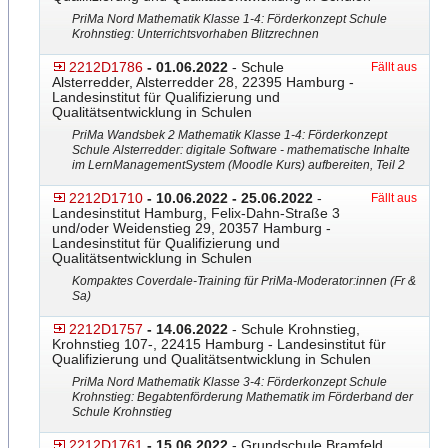
PriMa Nord Mathematik Klasse 1-4: Förderkonzept Schule
Krohnstieg: Unterrichtsvorhaben Blitzrechnen
2212D1786
- 01.06.2022
- Schule
Fällt aus
Alsterredder, Alsterredder 28, 22395 Hamburg -
Landesinstitut für Qualifizierung und
Qualitätsentwicklung in Schulen
PriMa Wandsbek 2 Mathematik Klasse 1-4: Förderkonzept
Schule Alsterredder: digitale Software - mathematische Inhalte
im LernManagementSystem (Moodle Kurs) aufbereiten, Teil 2
2212D1710
- 10.06.2022 - 25.06.2022
-
Fällt aus
Landesinstitut Hamburg, Felix-Dahn-Straße 3
und/oder Weidenstieg 29, 20357 Hamburg -
Landesinstitut für Qualifizierung und
Qualitätsentwicklung in Schulen
Kompaktes Coverdale-Training für PriMa-Moderator:innen (Fr &
Sa)
2212D1757
- 14.06.2022
- Schule Krohnstieg,
Krohnstieg 107-, 22415 Hamburg - Landesinstitut für
Qualifizierung und Qualitätsentwicklung in Schulen
PriMa Nord Mathematik Klasse 3-4: Förderkonzept Schule
Krohnstieg: Begabtenförder
​ung Mathematik im Förderband der
Schule Krohnstieg
2212D1761
- 15.06.2022
- Grundschule Bramfeld,