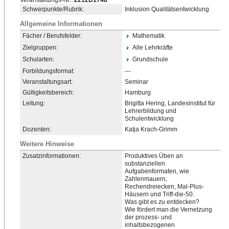
Veranstaltungs-Nr.:
2212D1748
Schwerpunkte/Rubrik:
Inklusion Qualitätsentwicklung
Allgemeine Informationen
Fächer / Berufsfelder:
Mathematik
Zielgruppen:
Alle Lehrkräfte
Schularten:
Grundschule
Forbildungsformat:
---
Veranstaltungsart:
Seminar
Gültigkeitsbereich:
Hamburg
Leitung:
Brigitta Hering, Landesinstitut für
Lehrerbildung und
Schulentwicklung
Dozenten:
Katja Krach-Grimm
Weitere Hinweise
Zusatzinformationen:
Produktives Üben an
substanziellen
Aufgabenformaten, wie
Zahlenmauern,
Rechendreiecken, Mal-Plus-
Häusern und Triff-die-50.
Was gibt es zu entdecken?
Wie fördert man die Vernetzung
der prozess- und
inhaltsbezogenen