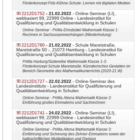
Förderkonzept Fritz-Köhne-Schule: Lernen
​ mit digitalen Medien
2212D1752
- 21.02.2022
- Online-Seminar (LI),
webbasiert 99, 22999 Online - Landesinstitut für
Qualifizierung und Qualitätsentwicklung in Schulen
Online-Seminar - PriMa Eimsbüttel Mathematik Klasse 1:
Rechnen in Sachzusammenhängen (Wiederholung)
2212D1780
- 21.02.2022
- Schule Maretstraße,
Maretstraße 50 -, 21073 Hamburg - Landesinstitut für
Qualifizierung und Qualitätsentwicklung in Schulen
PriMa Harburg/Süderelbe Mathematik Klasse 1-3:
Förderkonzept Schule Maretstraße: Künstlerische
​s Gestalten im
Bereich Geometrie des Mathematikunterrichts (202
​0-21 W)
2212D1727
- 22.02.2022
- Online-Seminar des
Landesinstituts - Landesinstitut für Qualifizierung und
Qualitätsentwicklung in Schulen
Online-Seminar - PriMa Altona Mathematik Klasse 3:
Einführung großes Einmaleins und Sachrechnen
2212D1741
- 24.02.2022
- Online-Seminar (LI),
webbasiert 99, 22999 Online - Landesinstitut für
Qualifizierung und Qualitätsentwicklung in Schulen
Online-Seminar - PriMa Altona Mathematik Klasse 3:
Einführung und Sicherung des Zehner-Einmaleins sowie der
halbschriftlichen Multiplikation und Division