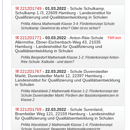
2212D1749
- 01.03.2022
- Schule Schulkamp,
Schulkamp 1 /3, 22609 Hamburg - Landesinstitut für
Qualifizierung und Qualitätsentwicklung in Schulen
PriMa Altona Mathematik Klasse 3-4: Förderkonzept Schule
Schulkamp: Gewinnst du eher? Oder ist es sicher?
2212D1771
- 03.03.2022
- Anton-Rée-Schule
Fällt aus
Allermöhe, Ebner-Eschenbach-Weg 43, 21035
Hamburg - Landesinstitut für Qualifizierung und
Qualitätsentwicklung in Schulen
PriMa Bergedorf Mathematik Klasse 1-2: Förderkonzept Anton-
Rée-Schule: Kalkulie
​ - und dann?
2212D1767
- 22.03.2022
- Schule Duvenstedter
Markt, Duvenstedter Markt 12, 22397 Hamburg -
Landesinstitut für Qualifizierung und Qualitätsentwicklung
in Schulen
PriMa Wandsbek 2 Mathematik Klasse 1-2: Förderkonzept der
Schule Duvenstedter Markt: Fördern der Basiskompetenzen in
Klasse 2
2212D1769
- 22.03.2022
- Schule Surenland,
Bramfelder Weg 121, 22159 Hamburg - Landesinstitut
für Qualifizierung und Qualitätsentwicklung in Schulen
PriMa Wandsbek 2 Mathematik Klasse 1-4: Förderkonzept
Schule Surenland: Bewegter Mathematikunterricht