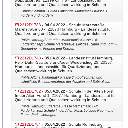
webbasiert 99, 22999 Online - Landesinstitut für
Qualifizierung und Qualitätsentwicklung in Schulen
Online-Seminar - PriMa Eimsbüttel Mathematik Klasse 1:
Fordern und Fördern
2212D1783
- 04.04.2022
- Schule Maretstraße,
Maretstraße 50 -, 21073 Hamburg - Landesinstitut für
Qualifizierung und Qualitätsentwicklung in Schulen
PriMa Harburg/Süderelbe Mathematik Klasse 1-4:
Förderkonzept Schule Maretstraße: Leitidee Raum und Form -
Geometrie mit Formen und Körpern
2212D1743
- 05.04.2022
- Landesinstitut Hamburg,
Felix-Dahn-Straße 3 und/oder Weidenstieg 29, 20357
Hamburg - Landesinstitut für Qualifizierung und
Qualitätsentwicklung in Schulen
PriMa Altona Mathematik Klasse 3: Kopfrechnen und
schriftliche Rechenverfahren der Addition und Subtraktion
2212D1782
- 05.04.2022
- Schule In der Alten Forst,
In der Alten Forst 1, 21077 Hamburg - Landesinstitut für
Qualifizierung und Qualitätsentwicklung in Schulen
PriMa Harburg/Süderelbe Klasse Mathematik 1-4:
Förderkonzept Schule In der Alten Forst: Leitidee Raum und
Form - Parkettierungen
2212D1784
- 05.04.2022
- Schule Rönneburg,