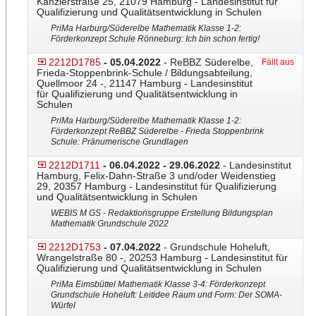
Kanzlerstraße 25, 21079 Hamburg - Landesinstitut für
Qualifizierung und Qualitätsentwicklung in Schulen
PriMa Harburg/Süderelbe Mathematik Klasse 1-2:
Förderkonzept Schule Rönneburg: Ich bin schon fertig!
2212D1785
- 05.04.2022
- ReBBZ Süderelbe,
Fällt aus
Frieda-Stoppenbrink-Schule
​ / Bildungsabteilung,
Quellmoor 24 -, 21147 Hamburg - Landesinstitut
für Qualifizierung und Qualitätsentwicklung in
Schulen
PriMa Harburg/Süderelbe Mathematik Klasse 1-2:
Förderkonzept ReBBZ Süderelbe - Frieda Stoppenbrink
Schule: Pränumerische Grundlagen
2212D1711
- 06.04.2022 - 29.06.2022
- Landesinstitut
Hamburg, Felix-Dahn-Straße 3 und/oder Weidenstieg
29, 20357 Hamburg - Landesinstitut für Qualifizierung
und Qualitätsentwicklung in Schulen
WEBIS M GS - Redaktionsgruppe Erstellung Bildungsplan
Mathematik Grundschule 2022
2212D1753
- 07.04.2022
- Grundschule Hoheluft,
Wrangelstraße 80 -, 20253 Hamburg - Landesinstitut für
Qualifizierung und Qualitätsentwicklung in Schulen
PriMa Eimsbüttel Mathematik Klasse 3-4: Förderkonzept
Grundschule Hoheluft: Leitidee Raum und Form: Der SOMA-
Würfel