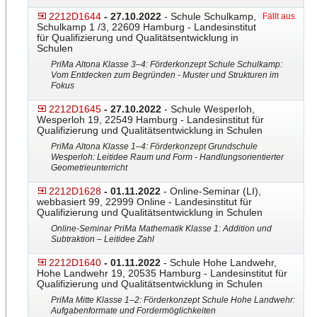
2212D1644
- 27.10.2022
- Schule Schulkamp,
Fällt aus
Schulkamp 1 /3, 22609 Hamburg - Landesinstitut
für Qualifizierung und Qualitätsentwicklung in
Schulen
PriMa Altona Klasse 3–4: Förderkonzept Schule Schulkamp:
Vom Entdecken zum Begründen - Muster und Strukturen im
Fokus
2212D1645
- 27.10.2022
- Schule Wesperloh,
Wesperloh 19, 22549 Hamburg - Landesinstitut für
Qualifizierung und Qualitätsentwicklung in Schulen
PriMa Altona Klasse 1–4: Förderkonzept Grundschule
Wesperloh: Leitidee Raum und Form - Handlungsorientierter
Geometrieunterricht
2212D1628
- 01.11.2022
- Online-Seminar (LI),
webbasiert 99, 22999 Online - Landesinstitut für
Qualifizierung und Qualitätsentwicklung in Schulen
Online-Seminar PriMa Mathematik Klasse 1: Addition und
Subtraktion – Leitidee Zahl
2212D1640
- 01.11.2022
- Schule Hohe Landwehr,
Hohe Landwehr 19, 20535 Hamburg - Landesinstitut für
Qualifizierung und Qualitätsentwicklung in Schulen
PriMa Mitte Klasse 1–2: Förderkonzept Schule Hohe Landwehr:
Aufgabenformate und Fordermöglichkeiten