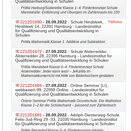
Qualitätsentwicklung in Schulen
PriMa Harburg/Süderelbe Klasse 1–4: Förderkonzept Schule
Maretstraße: Einführung und Übungen im Zahlenraum bis 100
2212D1690
- 26.09.2022
- Schule Hinsbleek,
Fällt aus
Hinsbleek 14, 22391 Hamburg - Landesinstitut
für Qualifizierung und Qualitätsentwicklung in
Schulen
PriMa Mathematik Klasse 1: Addition und Subtraktion
2212D1672
- 27.09.2022
- Schule Alsterredder,
Alsterredder 28, 22395 Hamburg - Landesinstitut für
Qualifizierung und Qualitätsentwicklung in Schulen
PriMa Wandsbek Klasse 0–4: Förderkonzept Schule
Alsterredder: Jeder kann was! – JeKaWa im
Mathematikunterricht mit Hilfe von Bilderbüchern gestalten
2212D1684
- 27.09.2022
- Online-Seminar (LI),
webbasiert 99, 22999 Online - Landesinstitut für
Qualifizierung und Qualitätsentwicklung in Schulen
Online-Seminar PriMa Mathematik Grundschule: Die Mathebox
Klasse 1–2 für die Schülerhand – passend zum Zahlenbuch
2212D1681
- 28.09.2022
- Adolph-Diesterweg-Schule,
Felix-Jud-Ring 29 -33, 21035 Hamburg - Landesinstitut
für Qualifizierung und Qualitätsentwicklung in Schulen
PriMa Bergedorf Klasse 0–4: Förderkonzept Adolph-