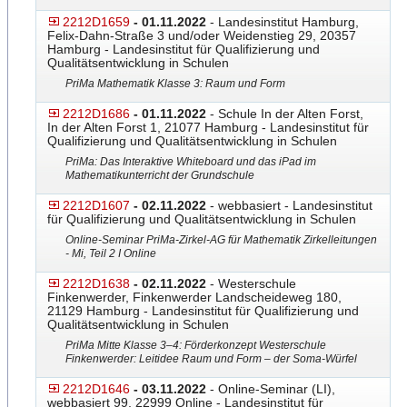
2212D1659
- 01.11.2022
- Landesinstitut Hamburg,
Felix-Dahn-Straße 3 und/oder Weidenstieg 29, 20357
Hamburg - Landesinstitut für Qualifizierung und
Qualitätsentwicklung in Schulen
PriMa Mathematik Klasse 3: Raum und Form
2212D1686
- 01.11.2022
- Schule In der Alten Forst,
In der Alten Forst 1, 21077 Hamburg - Landesinstitut für
Qualifizierung und Qualitätsentwicklung in Schulen
PriMa: Das Interaktive Whiteboard und das iPad im
Mathematikunterricht der Grundschule
2212D1607
- 02.11.2022
- webbasiert - Landesinstitut
für Qualifizierung und Qualitätsentwicklung in Schulen
Online-Seminar PriMa-Zirkel-AG für Mathematik Zirkelleitungen
- Mi, Teil 2 I Online
2212D1638
- 02.11.2022
- Westerschule
Finkenwerder, Finkenwerder Landscheideweg 180,
21129 Hamburg - Landesinstitut für Qualifizierung und
Qualitätsentwicklung in Schulen
PriMa Mitte Klasse 3–4: Förderkonzept Westerschule
Finkenwerder: Leitidee Raum und Form – der Soma-Würfel
2212D1646
- 03.11.2022
- Online-Seminar (LI),
webbasiert 99, 22999 Online - Landesinstitut für