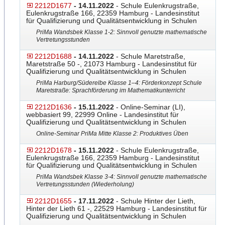
2212D1677
- 14.11.2022
- Schule Eulenkrugstraße,
Eulenkrugstraße 166, 22359 Hamburg - Landesinstitut
für Qualifizierung und Qualitätsentwicklung in Schulen
PriMa Wandsbek Klasse 1-2: Sinnvoll genutzte mathematische
Vertretungsstunden
2212D1688
- 14.11.2022
- Schule Maretstraße,
Maretstraße 50 -, 21073 Hamburg - Landesinstitut für
Qualifizierung und Qualitätsentwicklung in Schulen
PriMa Harburg/Süderelbe Klasse 1–4: Förderkonzept Schule
Maretstraße: Sprachförderu
​ng im Mathematikunterricht
2212D1636
- 15.11.2022
- Online-Seminar (LI),
webbasiert 99, 22999 Online - Landesinstitut für
Qualifizierung und Qualitätsentwicklung in Schulen
Online-Seminar PriMa Mitte Klasse 2: Produktives Üben
2212D1678
- 15.11.2022
- Schule Eulenkrugstraße,
Eulenkrugstraße 166, 22359 Hamburg - Landesinstitut
für Qualifizierung und Qualitätsentwicklung in Schulen
PriMa Wandsbek Klasse 3-4: Sinnvoll genutzte mathematische
Vertretungsstunden (Wiederholung)
2212D1655
- 17.11.2022
- Schule Hinter der Lieth,
Hinter der Lieth 61 -, 22529 Hamburg - Landesinstitut für
Qualifizierung und Qualitätsentwicklung in Schulen