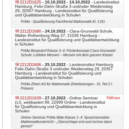
2212D1625
- 10.10.2022 - 14.10.2022
- Landesinstitut
Hamburg, Felix-Dahn-Straße 3 und/oder Weidenstieg
29, 20357 Hamburg - Landesinstitut für Qualifizierung
und Qualitätsentwicklung in Schulen
PriMa - Qualifizierung-Fachfremd Mathematik Kl. 3 (K)
2212D1680
- 24.10.2022
- Clara-Grunwald-Schule,
Walter-Rothenburg-Weg 37, 21035 Hamburg -
Landesinstitut für Qualifizierung und Qualitätsentwicklung
in Schulen
PriMa Bergedorf Klasse 3–4: Förderkonzept Clara-Grunwald-
Schule: Lei
​tidee Messen – Messen mit dem ganzen Körper
2212D1606
- 25.10.2022
- Landesinstitut Hamburg,
Felix-Dahn-Straße 3 und/oder Weidenstieg 29, 20357
Hamburg - Landesinstitut für Qualifizierung und
Qualitätsentwicklung in Schulen
PriMa-Zirkel-AG für Mathematik Zirkelleitungen - Di, Teil 2 I
Präsenz
2212D1639
- 27.10.2022
- Online-Seminar
Fällt aus
(LI), webbasiert 99, 22999 Online - Landesinstitut
für Qualifizierung und Qualitätsentwicklung in
Schulen
Online-Seminar PriMa Mitte Klasse 1–4: Sprachsensibler
Mathematikunterricht - „Überschlage erst und rechne dann
genau!“