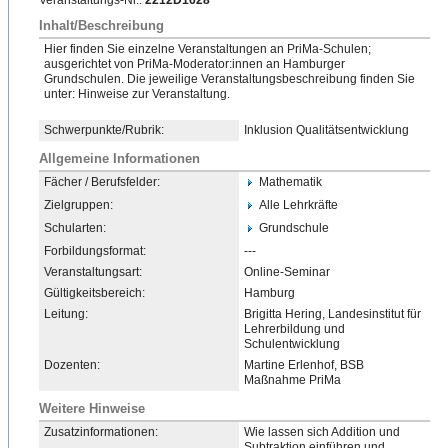
Veranstaltungs-Nr.:
2212D1628
Inhalt/Beschreibung
Hier finden Sie einzelne Veranstaltungen an PriMa-Schulen;
ausgerichtet von PriMa-Moderator:innen an Hamburger
Grundschulen. Die jeweilige Veranstaltungsbeschreibung
​ finden Sie
unter: Hinweise zur Veranstaltung.
Schwerpunkte/Rubrik:
Inklusion Qualitätsentwicklung
Allgemeine Informationen
Fächer / Berufsfelder:
Mathematik
Zielgruppen:
Alle Lehrkräfte
Schularten:
Grundschule
Forbildungsformat:
---
Veranstaltungsart:
Online-Seminar
Gültigkeitsbereich:
Hamburg
Leitung:
Brigitta Hering, Landesinstitut für
Lehrerbildung und
Schulentwicklung
Dozenten:
Martine Erlenhof, BSB
Maßnahme PriMa
Weitere Hinweise
Zusatzinformationen:
Wie lassen sich Addition und
Subtraktion einführen und