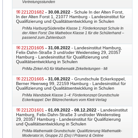
Vertretungsstunden
2212D1682
- 30.08.2022
- Schule In der Alten Forst,
In der Alten Forst 1, 21077 Hamburg - Landesinstitut für
Qualifizierung und Qualitätsentwicklung in Schulen
PriMa Harburg/Süderelbe Klasse 1: Förderkonzept Schule In
der Alten Forst: Die Mathebox Klasse 1 für die Schülerhand –
passend zum Zahlenbuch
2212D1605
- 31.08.2022
- Landesinstitut Hamburg,
Felix-Dahn-Straße 3 und/oder Weidenstieg 29, 20357
Hamburg - Landesinstitut für Qualifizierung und
Qualitätsentwicklung in Schulen
PriMa-Zirkel-AG für Mathematik Zirkelleitungen - Mi
2212D1665
- 31.08.2022
- Grundschule Eckerkoppel,
Berner Heerweg 99, 22159 Hamburg - Landesinstitut für
Qualifizierung und Qualitätsentwicklung in Schulen
PriMa Wandsbek Klasse 1–4: Förderkonzept Grundschule
Eckerkoppel: Der Blitzrechenkurs vom Klett-Verlag
2212D1601
- 01.09.2022 - 08.12.2022
- Landesinstitut
Hamburg, Felix-Dahn-Straße 3 und/oder Weidenstieg
29, 20357 Hamburg - Landesinstitut für Qualifizierung
und Qualitätsentwicklung in Schulen
PriMa-Mathematik Grundschule: Qualifizierung Mathematik-
Moderator:in, Gruppe 21 (Do) I Präsenz & Online