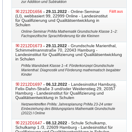
zur Addition und Subtraktion
2212D1656
- 29.11.2022
- Online-Seminar
Fällt aus
(LI), webbasiert 99, 22999 Online - Landesinstitut
für Qualifizierung und Qualitätsentwicklung in
Schulen
Online-Seminar PriMa Mathematik Grundschule Klasse 1–2:
Fachspezifische Sprachförderung für die Kleinen
2212D1673
- 29.11.2022
- Grundschule Marienthal,
Schimmelmannstraße 70, 22043 Hamburg -
Landesinstitut für Qualifizierung und Qualitätsentwicklung
in Schulen
PriMa Wandsbek Klasse 1–4: Förderkonzept Grundschule
Marienthal: Diagnostik und Förderung mathematisch begabter
Kinder
2212D1697
- 06.12.2022
- Landesinstitut Hamburg,
Felix-Dahn-Straße 3 und/oder Weidenstieg 29, 20357
Hamburg - Landesinstitut für Qualifizierung und
Qualitätsentwicklung in Schulen
Netzwerktreffen PriMa: Jahresplanung PriMa 23-24 unter
Einbeziehung des Bildungsplans Mathematik Grundschule
(2022) I Online
2212D1647
- 08.12.2022
- Schule Schulkamp,
Schulkamp 1 /3, 22609 Hamburg - Landesinstitut für
Qualifizierung und Qualitätsentwicklung in Schulen