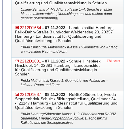
Qualifizierung und Qualitätsentwicklung in Schulen
Online-Seminar PriMa Altona Klasse 1–4: Sprachsensibler
Mathematikunterricht - „Überschlage erst und rechne dann
genau!“ (Wiederholung)
2212D1654
- 07.11.2022
- Landesinstitut Hamburg,
Felix-Dahn-Straße 3 und/oder Weidenstieg 29, 20357
Hamburg - Landesinstitut für Qualifizierung und
Qualitätsentwicklung in Schulen
PriMa Eimsbüttel Mathematik Klasse 1: Geometrie von Anfang
an – Leitidee Raum und Form
2212D1691
- 07.11.2022
- Schule Hinsbleek,
Fällt aus
Hinsbleek 14, 22391 Hamburg - Landesinstitut
für Qualifizierung und Qualitätsentwicklung in
Schulen
PriMa Mathematik Klasse 1: Geometrie von Anfang an –
Leitidee Raum und Form
2212D1687
- 08.11.2022
- ReBBZ Süderelbe, Frieda-
Stoppenbrink-Schule
​ / Bildungsabteilung, Quellmoor 24
-, 21147 Hamburg - Landesinstitut für Qualifizierung und
Qualitätsentwicklung in Schulen
PriMa Harburg/Süderelbe Klasse 1–2: Förderkonzept ReBBZ
Süderelbe, Frieda-Stoppenbrink-Schule
​: Diagnostik mit
Kalkulie und die Strategieanalyse