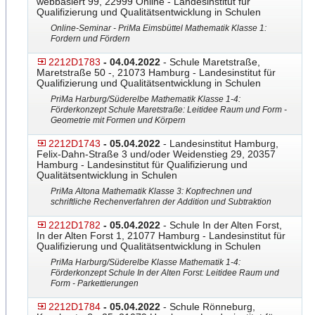
webbasiert 99, 22999 Online - Landesinstitut für
Qualifizierung und Qualitätsentwicklung in Schulen
Online-Seminar - PriMa Eimsbüttel Mathematik Klasse 1:
Fordern und Fördern
2212D1783
- 04.04.2022
- Schule Maretstraße,
Maretstraße 50 -, 21073 Hamburg - Landesinstitut für
Qualifizierung und Qualitätsentwicklung in Schulen
PriMa Harburg/Süderelbe Mathematik Klasse 1-4:
Förderkonzept Schule Maretstraße: Leitidee Raum und Form -
Geometrie mit Formen und Körpern
2212D1743
- 05.04.2022
- Landesinstitut Hamburg,
Felix-Dahn-Straße 3 und/oder Weidenstieg 29, 20357
Hamburg - Landesinstitut für Qualifizierung und
Qualitätsentwicklung in Schulen
PriMa Altona Mathematik Klasse 3: Kopfrechnen und
schriftliche Rechenverfahren der Addition und Subtraktion
2212D1782
- 05.04.2022
- Schule In der Alten Forst,
In der Alten Forst 1, 21077 Hamburg - Landesinstitut für
Qualifizierung und Qualitätsentwicklung in Schulen
PriMa Harburg/Süderelbe Klasse Mathematik 1-4:
Förderkonzept Schule In der Alten Forst: Leitidee Raum und
Form - Parkettierungen
2212D1784
- 05.04.2022
- Schule Rönneburg,