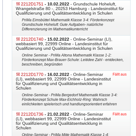
2212D1751
- 10.02.2022
- Grundschule Hoheluft,
Wrangelstraße 80 -, 20253 Hamburg - Landesinstitut für
Qualifizierung und Qualitätsentwicklung in Schulen
PriMa Eimsbüttel Mathematik Klasse 3-4: Förderkonzept
Grundschule Hoheluft: Gute Aufgaben- natürliche
Differenzierung im Mathematikunterricht
2212D1740
- 15.02.2022
- Online-Seminar (LI),
webbasiert 99, 22999 Online - Landesinstitut für
Qualifizierung und Qualitätsentwicklung in Schulen
Online Seminar - PriMa Altona Mathematik Klasse 1-2:
Förderkonzept Max-Brauer-Schule: Leitide
​e Zahl - entdecken,
beschreiben, begründen
2212D1770
- 16.02.2022
- Online-Seminar
Fällt aus
(LI), webbasiert 99, 22999 Online - Landesinstitut
für Qualifizierung und Qualitätsentwicklung in
Schulen
Online-Seminar - PriMa Bergedorf Mathematik Klasse 3-4:
Förderkonzept Schule Max-Eichholz-Ring: Wahrsch
einlichkeiten spielerisch und handlungsorientiert erfahren
2212D1736
- 21.02.2022
- Online-Seminar
Fällt aus
(LI), webbasiert 99, 22999 Online - Landesinstitut
für Qualifizierung und Qualitätsentwicklung in
Schulen
Online-Seminar - PriMa Mitte Mathematik Klasse 1-4: