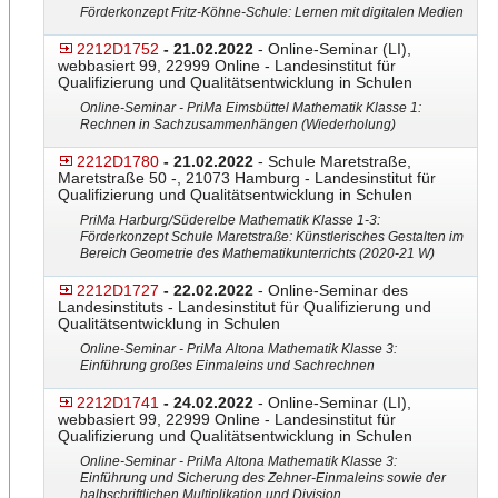
Förderkonzept Fritz-Köhne-Schule: Lernen
​ mit digitalen Medien
2212D1752
- 21.02.2022
- Online-Seminar (LI),
webbasiert 99, 22999 Online - Landesinstitut für
Qualifizierung und Qualitätsentwicklung in Schulen
Online-Seminar - PriMa Eimsbüttel Mathematik Klasse 1:
Rechnen in Sachzusammenhängen (Wiederholung)
2212D1780
- 21.02.2022
- Schule Maretstraße,
Maretstraße 50 -, 21073 Hamburg - Landesinstitut für
Qualifizierung und Qualitätsentwicklung in Schulen
PriMa Harburg/Süderelbe Mathematik Klasse 1-3:
Förderkonzept Schule Maretstraße: Künstlerische
​s Gestalten im
Bereich Geometrie des Mathematikunterrichts (202
​0-21 W)
2212D1727
- 22.02.2022
- Online-Seminar des
Landesinstituts - Landesinstitut für Qualifizierung und
Qualitätsentwicklung in Schulen
Online-Seminar - PriMa Altona Mathematik Klasse 3:
Einführung großes Einmaleins und Sachrechnen
2212D1741
- 24.02.2022
- Online-Seminar (LI),
webbasiert 99, 22999 Online - Landesinstitut für
Qualifizierung und Qualitätsentwicklung in Schulen
Online-Seminar - PriMa Altona Mathematik Klasse 3:
Einführung und Sicherung des Zehner-Einmaleins sowie der
halbschriftlichen Multiplikation und Division