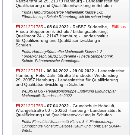
Kanzlerstraße 25, 21079 Hamburg - Landesinstitut für
Qualifizierung und Qualitätsentwicklung in Schulen
PriMa Harburg/Süderelbe Mathematik Klasse 1-2:
Förderkonzept Schule Rönneburg: Ich bin schon fertig!
2212D1785
- 05.04.2022
- ReBBZ Süderelbe,
Fällt aus
Frieda-Stoppenbrink-Schule
​ / Bildungsabteilung,
Quellmoor 24 -, 21147 Hamburg - Landesinstitut
für Qualifizierung und Qualitätsentwicklung in
Schulen
PriMa Harburg/Süderelbe Mathematik Klasse 1-2:
Förderkonzept ReBBZ Süderelbe - Frieda Stoppenbrink
Schule: Pränumerische Grundlagen
2212D1711
- 06.04.2022 - 29.06.2022
- Landesinstitut
Hamburg, Felix-Dahn-Straße 3 und/oder Weidenstieg
29, 20357 Hamburg - Landesinstitut für Qualifizierung
und Qualitätsentwicklung in Schulen
WEBIS M GS - Redaktionsgruppe Erstellung Bildungsplan
Mathematik Grundschule 2022
2212D1753
- 07.04.2022
- Grundschule Hoheluft,
Wrangelstraße 80 -, 20253 Hamburg - Landesinstitut für
Qualifizierung und Qualitätsentwicklung in Schulen
PriMa Eimsbüttel Mathematik Klasse 3-4: Förderkonzept
Grundschule Hoheluft: Leitidee Raum und Form: Der SOMA-
Würfel