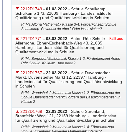
2212D1749
- 01.03.2022
- Schule Schulkamp,
Schulkamp 1 /3, 22609 Hamburg - Landesinstitut für
Qualifizierung und Qualitätsentwicklung in Schulen
PriMa Altona Mathematik Klasse 3-4: Förderkonzept Schule
Schulkamp: Gewinnst du eher? Oder ist es sicher?
2212D1771
- 03.03.2022
- Anton-Rée-Schule
Fällt aus
Allermöhe, Ebner-Eschenbach-Weg 43, 21035
Hamburg - Landesinstitut für Qualifizierung und
Qualitätsentwicklung in Schulen
PriMa Bergedorf Mathematik Klasse 1-2: Förderkonzept Anton-
Rée-Schule: Kalkulie
​ - und dann?
2212D1767
- 22.03.2022
- Schule Duvenstedter
Markt, Duvenstedter Markt 12, 22397 Hamburg -
Landesinstitut für Qualifizierung und Qualitätsentwicklung
in Schulen
PriMa Wandsbek 2 Mathematik Klasse 1-2: Förderkonzept der
Schule Duvenstedter Markt: Fördern der Basiskompetenzen in
Klasse 2
2212D1769
- 22.03.2022
- Schule Surenland,
Bramfelder Weg 121, 22159 Hamburg - Landesinstitut
für Qualifizierung und Qualitätsentwicklung in Schulen
PriMa Wandsbek 2 Mathematik Klasse 1-4: Förderkonzept
Schule Surenland: Bewegter Mathematikunterricht