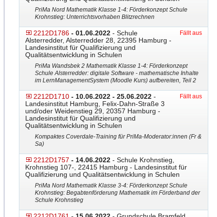
PriMa Nord Mathematik Klasse 1-4: Förderkonzept Schule
Krohnstieg: Unterrichtsvorhaben Blitzrechnen
2212D1786
- 01.06.2022
- Schule
Fällt aus
Alsterredder, Alsterredder 28, 22395 Hamburg -
Landesinstitut für Qualifizierung und
Qualitätsentwicklung in Schulen
PriMa Wandsbek 2 Mathematik Klasse 1-4: Förderkonzept
Schule Alsterredder: digitale Software - mathematische Inhalte
im LernManagementSystem (Moodle Kurs) aufbereiten, Teil 2
2212D1710
- 10.06.2022 - 25.06.2022
-
Fällt aus
Landesinstitut Hamburg, Felix-Dahn-Straße 3
und/oder Weidenstieg 29, 20357 Hamburg -
Landesinstitut für Qualifizierung und
Qualitätsentwicklung in Schulen
Kompaktes Coverdale-Training für PriMa-Moderator:innen (Fr &
Sa)
2212D1757
- 14.06.2022
- Schule Krohnstieg,
Krohnstieg 107-, 22415 Hamburg - Landesinstitut für
Qualifizierung und Qualitätsentwicklung in Schulen
PriMa Nord Mathematik Klasse 3-4: Förderkonzept Schule
Krohnstieg: Begabtenförder
​ung Mathematik im Förderband der
Schule Krohnstieg
2212D1761
- 15.06.2022
- Grundschule Bramfeld,