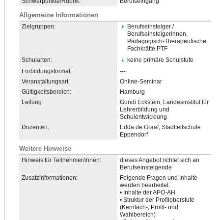
Schwerpunkte/Rubrik:
Berufseingang
Allgemeine Informationen
Zielgruppen:
Berufseinsteiger /
Berufseinsteigerinnen,
Pädagogisch-Therapeutische
Fachkräfte PTF
Schularten:
keine primäre Schulstufe
Forbildungsformat:
---
Veranstaltungsart:
Online-Seminar
Gültigkeitsbereich:
Hamburg
Leitung:
Gundi Eckstein, Landesinstitut für
Lehrerbildung und
Schulentwicklung
Dozenten:
Edda de Graaf, Stadtteilschule
Eppendorf
Weitere Hinweise
Hinweis für Teilnehmer/innen:
dieses Angebot richtet sich an
Berufseinsteigende
Zusatzinformationen:
Folgende Fragen und Inhalte
werden bearbeitet:
• Inhalte der APO-AH
• Struktur der Profiloberstufe
(Kernfach-, Profil- und
Wahlbereich)