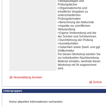
• Belegauflag​en und
Prüfungsfächer
• Organisatorische und
inhaltliche Vorgaben zu
unterschiedlichen
Prüfungsformaten
• Berechn​ung der Abiturnote
• Aspekte zur schriftlichen
Abiturprüfung
• Eigene Vorbereitung und die
der Schüler und Schülerinnen
• Durchführun​g der Prüfung
• Korrekturhilfen
​• Gutachten sowie Zweit- und ggf.
Drittkorrektur
Für diesen Workshop werden Sie
zur individuellen Nachbereitung
Material erhalten, weshalb dieser
Workshop mit 3h angerechnet
wird.
Veranstaltung drucken
Zurück
Untergruppen
Keine aktuellen Informationen vorhanden.