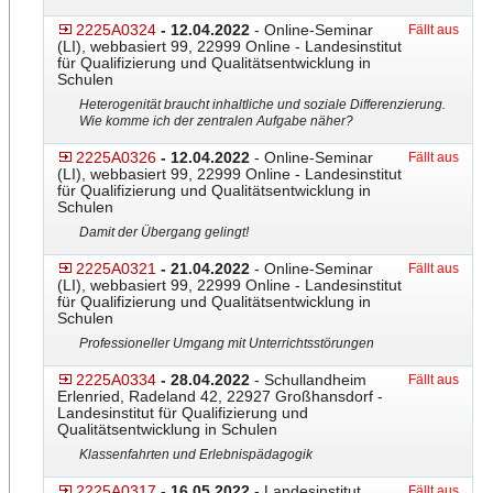
2225A0324
- 12.04.2022
- Online-Seminar
Fällt aus
(LI), webbasiert 99, 22999 Online - Landesinstitut
für Qualifizierung und Qualitätsentwicklung in
Schulen
Heterogenität braucht inhaltliche und soziale Differenzierung.
Wie komme ich der zentralen Aufgabe näher?
2225A0326
- 12.04.2022
- Online-Seminar
Fällt aus
(LI), webbasiert 99, 22999 Online - Landesinstitut
für Qualifizierung und Qualitätsentwicklung in
Schulen
Damit der Übergang gelingt!
2225A0321
- 21.04.2022
- Online-Seminar
Fällt aus
(LI), webbasiert 99, 22999 Online - Landesinstitut
für Qualifizierung und Qualitätsentwicklung in
Schulen
Professioneller Umgang mit Unterrichtsstörungen
2225A0334
- 28.04.2022
- Schullandheim
Fällt aus
Erlenried, Radeland 42, 22927 Großhansdorf -
Landesinstitut für Qualifizierung und
Qualitätsentwicklung in Schulen
Klassenfahrten und Erlebnispädagogik
2225A0317
- 16.05.2022
- Landesinstitut
Fällt aus