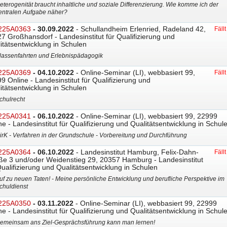
eterogenität braucht inhaltliche und soziale Differenzierung. Wie komme ich der
entralen Aufgabe näher?
225A0363
- 30.09.2022
- Schullandheim Erlenried, Radeland 42,
Fäll
7 Großhansdorf - Landesinstitut für Qualifizierung und
itätsentwicklung in Schulen
lassenfahrten und Erlebnispädagogik
225A0369
- 04.10.2022
- Online-Seminar (LI), webbasiert 99,
Fäll
9 Online - Landesinstitut für Qualifizierung und
itätsentwicklung in Schulen
chulrecht
225A0341
- 06.10.2022
- Online-Seminar (LI), webbasiert 99, 22999
ne - Landesinstitut für Qualifizierung und Qualitätsentwicklung in Schul
irK - Verfahren in der Grundschule - Vorbereitung und Durchführung
225A0364
- 06.10.2022
- Landesinstitut Hamburg, Felix-Dahn-
Fäll
ße 3 und/oder Weidenstieg 29, 20357 Hamburg - Landesinstitut
Qualifizierung und Qualitätsentwicklung in Schulen
uf zu neuen Taten! - Meine persönliche Entwicklung und berufliche Perspektive im
chuldienst
225A0350
- 03.11.2022
- Online-Seminar (LI), webbasiert 99, 22999
ne - Landesinstitut für Qualifizierung und Qualitätsentwicklung in Schul
emeinsam ans Ziel-Gesprächsführung kann man lernen!