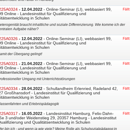
225A0324
- 12.04.2022
- Online-Seminar (LI), webbasiert 99,
Fäll
9 Online - Landesinstitut für Qualifizierung und
itätsentwicklung in Schulen
eterogenität braucht inhaltliche und soziale Differenzierung. Wie komme ich der
entralen Aufgabe näher?
225A0326
- 12.04.2022
- Online-Seminar (LI), webbasiert 99,
Fäll
9 Online - Landesinstitut für Qualifizierung und
itätsentwicklung in Schulen
amit der Übergang gelingt!
225A0321
- 21.04.2022
- Online-Seminar (LI), webbasiert 99,
Fäll
9 Online - Landesinstitut für Qualifizierung und
itätsentwicklung in Schulen
rofessioneller Umgang mit Unterrichtsstörungen
225A0334
- 28.04.2022
- Schullandheim Erlenried, Radeland 42,
Fäll
7 Großhansdorf - Landesinstitut für Qualifizierung und
itätsentwicklung in Schulen
lassenfahrten und Erlebnispädagogik
225A0317
- 16.05.2022
- Landesinstitut Hamburg, Felix-Dahn-
Fäll
ße 3 und/oder Weidenstieg 29, 20357 Hamburg - Landesinstitut
Qualifizierung und Qualitätsentwicklung in Schulen
er bin ich - und wenn ja wie viele? Meine Rolle als Schulsozialpädagog:in