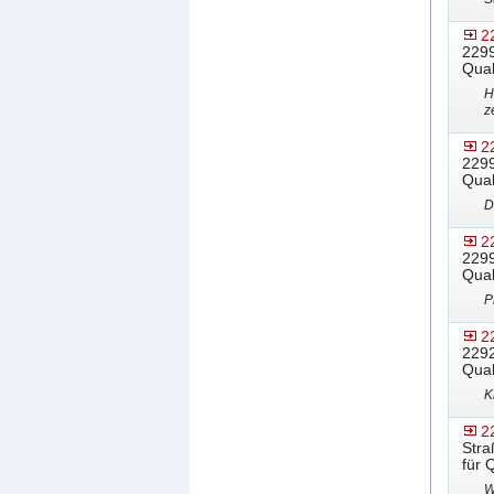
2
2299
Qual
H
z
2
2299
Qual
D
2
2299
Qual
P
2
2292
Qual
K
2
Stra
für 
W