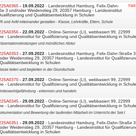
225A0365
- 19.09.2022
- Landesinstitut Hamburg, Felix-Dahn-
Fäll
ße 3 und/oder Weidenstieg 29, 20357 Hamburg - Landesinstitut
Qualifizierung und Qualitätsentwicklung in Schulen
VK und AvM miteinander gestalten - Klasse, Lehrkräfte, Eltern, Schule
225A0356
- 22.09.2022
- Online-Seminar (LI), webbasiert 99, 22999
ne - Landesinstitut für Qualifizierung und Qualitätsentwicklung in Schul
räsentationsleistungen und mündliches Abitur
225A0353
- 27.09.2022
- Landesinstitut Hamburg, Felix-Dahn-Straße 3
oder Weidenstieg 29, 20357 Hamburg - Landesinstitut für Qualifizierun
Qualitätsentwicklung in Schulen
lasse leiten und begleiten in der Grundschule
225A0370
- 27.09.2022
- Online-Seminar (LI), webbasiert 99, 22999
ne - Landesinstitut für Qualifizierung und Qualitätsentwicklung in Schul
indeswohlgefährdung - erkennen und handeln
225A0345
- 29.09.2022
- Online-Seminar (LI), webbasiert 99, 22999
ne - Landesinstitut für Qualifizierung und Qualitätsentwicklung in Schul
okumentation und Bewertung der laufenden Mitarbeit im Unterricht der Sek.I
225A0351
- 29.09.2022
- Landesinstitut Hamburg, Felix-Dahn-Straße 3
oder Weidenstieg 29, 20357 Hamburg - Landesinstitut für Qualifizierun
Qualitätsentwicklung in Schulen