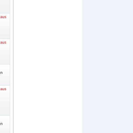
t aus
t aus
en
t aus
en