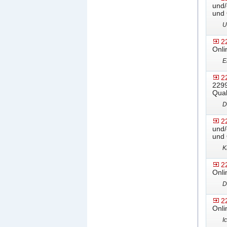
und/
und 
U
2
Onli
E
2
2299
Qual
D
2
und/
und 
K
2
Onli
D
2
Onli
I