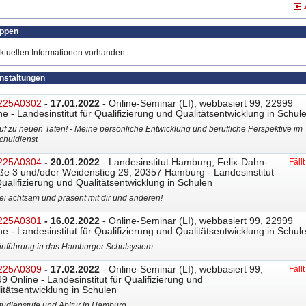
uppen
ktuellen Informationen vorhanden.
anstaltungen
225A0302
- 17.01.2022
- Online-Seminar (LI), webbasiert 99, 22999
ne - Landesinstitut für Qualifizierung und Qualitätsentwicklung in Schul
uf zu neuen Taten! - Meine persönliche Entwicklung und berufliche Perspektive im
chuldienst
225A0304
- 20.01.2022
- Landesinstitut Hamburg, Felix-Dahn-
Fäll
ße 3 und/oder Weidenstieg 29, 20357 Hamburg - Landesinstitut
Qualifizierung und Qualitätsentwicklung in Schulen
ei achtsam und präsent mit dir und anderen!
225A0301
- 16.02.2022
- Online-Seminar (LI), webbasiert 99, 22999
ne - Landesinstitut für Qualifizierung und Qualitätsentwicklung in Schul
inführung in das Hamburger Schulsystem
225A0309
- 17.02.2022
- Online-Seminar (LI), webbasiert 99,
Fäll
9 Online - Landesinstitut für Qualifizierung und
itätsentwicklung in Schulen
tudienstufe und Abitur in Hamburg