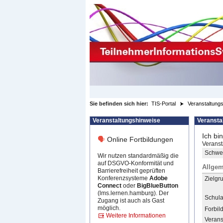
zum Inhalt wechseln
Sie befinden sich hier:
TIS-Portal
Veranstaltungs
Veranstaltungshinweise
Veransta
Ich bi
🗣
Online Fortbildungen
Veranst
Schwer
Wir nutzen standardmäßig die
auf DSGVO-Konformität und
Allgem
Barrierefreiheit geprüften
Konferenzsysteme
Adobe
Zielgr
Connect
oder
BigBlueButton
(lms.lernen.hamburg). Der
Schula
Zugang ist auch als Gast
möglich.
Forbil
Weitere Informationen
Verans