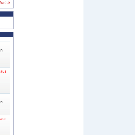
Zurück
en
t aus
en
t aus