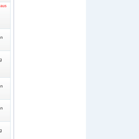
t aus
en
g
en
en
g