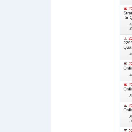
2
Stra
für 
A
S
2
2299
Qual
I
2
Onli
I
2
Onli
B
2
Onli
F
B
2