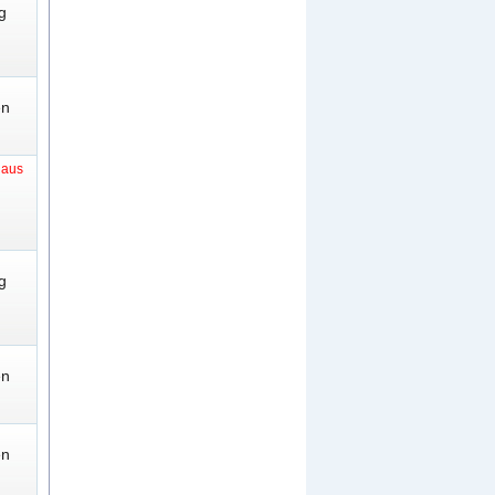
g
en
t aus
g
en
en