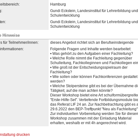
eitsbereich:
Hamburg
g:
Gundi Eckstein, Landesinstitut für Lehrerbildung und
Schulentwicklung
en:
Gundi Eckstein, Landesinstitut für Lehrerbildung und
Schulentwicklung
e Hinweise
s für Teilnehmer/innen:
dieses Angebot richtet sich an Berufseinsteigende
informationen:
Folgende Fragen und Inhalte werden bearbeitet:
• Was gehört zu den Aufgaben einer Fachleitung?
• Welche Rolle nimmt die Fachleitung gegenüber
Schulleitung, Fachkolleginnen und Fachkollegen ei
• Wie groß ist der Entscheidungsspielraum der
Fachleitung?
• Wie sollen oder können Fachkonferenzen gestaltet
werden?
• Welche Stolpersteine gibt es bei der Übernahme d
Tätigkeit, auf die man achten könnte?
Dieser Workshop bietet eine Art schulformübergreif
"Erste-Hilfe-Set". Vertiefende Fortbildungsmodule bie
das Referat LIF 24 an. Zur Nachbetrachtung gibt es
29.6.2022 den BEP-Treffpunkt "Neu als Fachleitung"
Zur individuellen Vorbereitung werden Sie für diese
Workshop zusammen mit der Einladung Material
erhalten, weshalb er mit 4h angerechnet wird.
nstaltung drucken