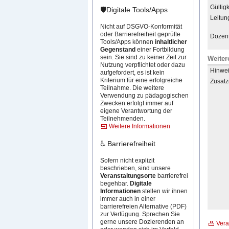
Gültigk
🛡️Digitale Tools/Apps
Leitun
Nicht auf DSGVO-Konformität
oder Barrierefreiheit geprüfte
Dozent
Tools/Apps können
inhaltlicher
Gegenstand
einer Fortbildung
sein. Sie sind zu keiner Zeit zur
Weiter
Nutzung verpflichtet oder dazu
Hinwei
aufgefordert, es ist kein
Kriterium für eine erfolgreiche
Zusatz
Teilnahme. Die weitere
Verwendung zu pädagogischen
Zwecken erfolgt immer auf
eigene Verantwortung der
Teilnehmenden.
Weitere Informationen
♿ Barrierefreiheit
Sofern nicht explizit
beschrieben, sind unsere
Veranstaltungsorte
barrierefrei
begehbar.
Digitale
Informationen
stellen wir ihnen
immer auch in einer
barrierefreien Alternative (PDF)
zur Verfügung. Sprechen Sie
gerne unsere Dozierenden an
Vera