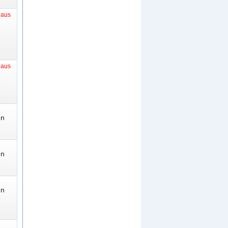
t aus
t aus
en
en
en