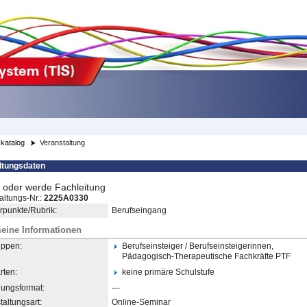
katalog
Veranstaltung
ltungsdaten
n oder werde Fachleitung
altungs-Nr.:
2225A0330
punkte/Rubrik:
Berufseingang
eine Informationen
uppen:
Berufseinsteiger / Berufseinsteigerinnen,
Pädagogisch-Therapeutische
​ Fachkräfte PTF
rten:
keine primäre Schulstufe
dungsformat:
---
taltungsart:
Online-Seminar