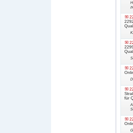
H
z
2
2292
Qual
K
2
2299
Qual
S
2
Onli
D
2
Stra
für 
A
S
2
Onli
G