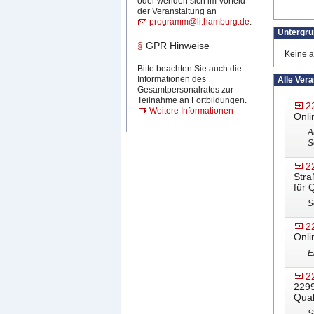
oder wenden sich im Vorfeld
der Veranstaltung an
programm@li.hamburg.de
.
Untergr
§
GPR Hinweise
Keine a
Bitte beachten Sie auch die
Informationen des
Alle Ver
Gesamtpersonalrates zur
Teilnahme an Fortbildungen.
2
Weitere Informationen
Onli
A
S
2
Stra
für 
S
2
Onli
E
2
2299
Qual
S