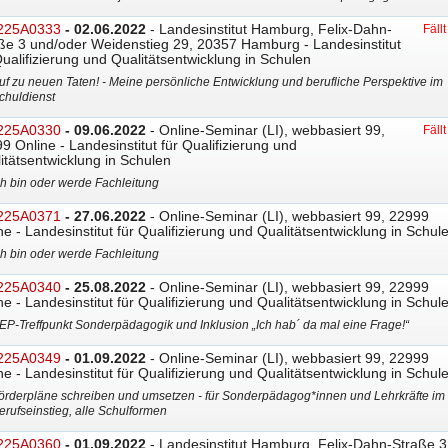
225A0333
- 02.06.2022
- Landesinstitut Hamburg, Felix-Dahn-
Fäll
ße 3 und/oder Weidenstieg 29, 20357 Hamburg - Landesinstitut
Qualifizierung und Qualitätsentwicklung in Schulen
uf zu neuen Taten! - Meine persönliche Entwicklung und berufliche Perspektive im
chuldienst
225A0330
- 09.06.2022
- Online-Seminar (LI), webbasiert 99,
Fäll
9 Online - Landesinstitut für Qualifizierung und
itätsentwicklung in Schulen
ch bin oder werde Fachleitung
225A0371
- 27.06.2022
- Online-Seminar (LI), webbasiert 99, 22999
ne - Landesinstitut für Qualifizierung und Qualitätsentwicklung in Schul
ch bin oder werde Fachleitung
225A0340
- 25.08.2022
- Online-Seminar (LI), webbasiert 99, 22999
ne - Landesinstitut für Qualifizierung und Qualitätsentwicklung in Schul
EP-Treffpunkt Sonderpädagogik und Inklusion „Ich hab´ da mal eine Frage!“
225A0349
- 01.09.2022
- Online-Seminar (LI), webbasiert 99, 22999
ne - Landesinstitut für Qualifizierung und Qualitätsentwicklung in Schul
örderpläne schreiben und umsetzen - für Sonderpädagog*innen und Lehrkräfte im
erufseinstieg, alle Schulformen
225A0360
- 01.09.2022
- Landesinstitut Hamburg, Felix-Dahn-Straße 3