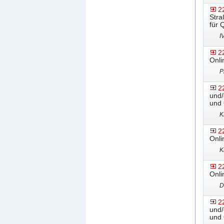
2
Stra
für 
I
2
Onli
P
2
und/
und 
K
2
Onli
K
2
Onli
D
2
und/
und 