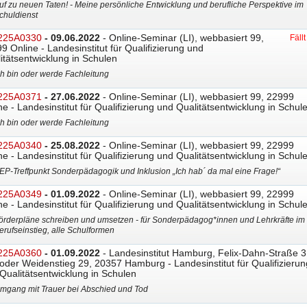
uf zu neuen Taten! - Meine persönliche Entwicklung und berufliche Perspektive im
chuldienst
225A0330
- 09.06.2022
- Online-Seminar (LI), webbasiert 99,
Fäll
9 Online - Landesinstitut für Qualifizierung und
itätsentwicklung in Schulen
ch bin oder werde Fachleitung
225A0371
- 27.06.2022
- Online-Seminar (LI), webbasiert 99, 22999
ne - Landesinstitut für Qualifizierung und Qualitätsentwicklung in Schul
ch bin oder werde Fachleitung
225A0340
- 25.08.2022
- Online-Seminar (LI), webbasiert 99, 22999
ne - Landesinstitut für Qualifizierung und Qualitätsentwicklung in Schul
EP-Treffpunkt Sonderpädagogik und Inklusion „Ich hab´ da mal eine Frage!“
225A0349
- 01.09.2022
- Online-Seminar (LI), webbasiert 99, 22999
ne - Landesinstitut für Qualifizierung und Qualitätsentwicklung in Schul
örderpläne schreiben und umsetzen - für Sonderpädagog*innen und Lehrkräfte im
erufseinstieg, alle Schulformen
225A0360
- 01.09.2022
- Landesinstitut Hamburg, Felix-Dahn-Straße 3
oder Weidenstieg 29, 20357 Hamburg - Landesinstitut für Qualifizierun
Qualitätsentwicklung in Schulen
mgang mit Trauer bei Abschied und Tod