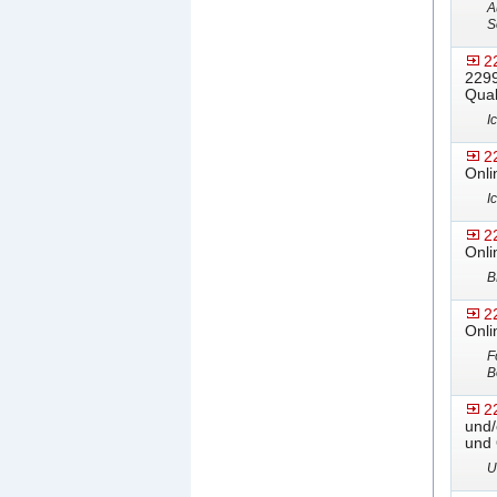
A
S
2
2299
Qual
I
2
Onli
I
2
Onli
B
2
Onli
F
B
2
und/
und 
U