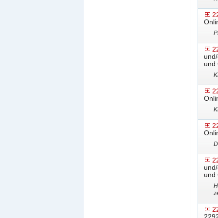
2
Onli
P
2
und/
und 
K
2
Onli
K
2
Onli
D
2
und/
und 
H
z
2
2292