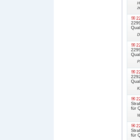
H
z
2
2299
Qual
D
2
2299
Qual
P
2
2292
Qual
K
2
Stra
für 
W
2
Stra
für 