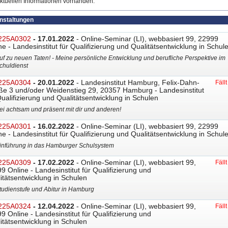
ktuellen Informationen vorhanden.
anstaltungen
225A0302
- 17.01.2022
- Online-Seminar (LI), webbasiert 99, 22999
ne - Landesinstitut für Qualifizierung und Qualitätsentwicklung in Schul
uf zu neuen Taten! - Meine persönliche Entwicklung und berufliche Perspektive im
chuldienst
225A0304
- 20.01.2022
- Landesinstitut Hamburg, Felix-Dahn-
Fäll
ße 3 und/oder Weidenstieg 29, 20357 Hamburg - Landesinstitut
Qualifizierung und Qualitätsentwicklung in Schulen
ei achtsam und präsent mit dir und anderen!
225A0301
- 16.02.2022
- Online-Seminar (LI), webbasiert 99, 22999
ne - Landesinstitut für Qualifizierung und Qualitätsentwicklung in Schul
inführung in das Hamburger Schulsystem
225A0309
- 17.02.2022
- Online-Seminar (LI), webbasiert 99,
Fäll
9 Online - Landesinstitut für Qualifizierung und
itätsentwicklung in Schulen
tudienstufe und Abitur in Hamburg
225A0324
- 12.04.2022
- Online-Seminar (LI), webbasiert 99,
Fäll
9 Online - Landesinstitut für Qualifizierung und
itätsentwicklung in Schulen