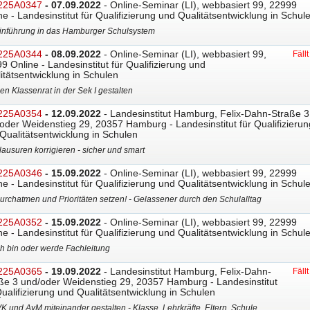
225A0347
- 07.09.2022
- Online-Seminar (LI), webbasiert 99, 22999
ne - Landesinstitut für Qualifizierung und Qualitätsentwicklung in Schul
inführung in das Hamburger Schulsystem
225A0344
- 08.09.2022
- Online-Seminar (LI), webbasiert 99,
Fäll
9 Online - Landesinstitut für Qualifizierung und
itätsentwicklung in Schulen
en Klassenrat in der Sek I gestalten
225A0354
- 12.09.2022
- Landesinstitut Hamburg, Felix-Dahn-Straße 3
oder Weidenstieg 29, 20357 Hamburg - Landesinstitut für Qualifizierun
Qualitätsentwicklung in Schulen
lausuren korrigieren - sicher und smart
225A0346
- 15.09.2022
- Online-Seminar (LI), webbasiert 99, 22999
ne - Landesinstitut für Qualifizierung und Qualitätsentwicklung in Schul
urchatmen und Prioritäten setzen! - Gelassener durch den Schulalltag
225A0352
- 15.09.2022
- Online-Seminar (LI), webbasiert 99, 22999
ne - Landesinstitut für Qualifizierung und Qualitätsentwicklung in Schul
ch bin oder werde Fachleitung
225A0365
- 19.09.2022
- Landesinstitut Hamburg, Felix-Dahn-
Fäll
ße 3 und/oder Weidenstieg 29, 20357 Hamburg - Landesinstitut
Qualifizierung und Qualitätsentwicklung in Schulen
VK und AvM miteinander gestalten - Klasse, Lehrkräfte, Eltern, Schule