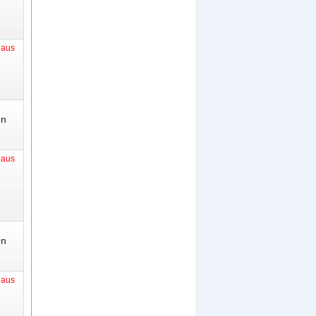
t aus
en
t aus
en
t aus