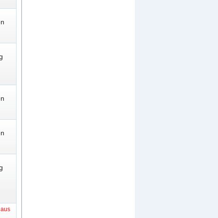
en
g
en
en
g
t aus