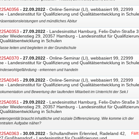
225A0356
- 22.09.2022
- Online-Seminar (LI), webbasiert 99, 22999
ne - Landesinstitut für Qualifizierung und Qualitätsentwicklung in Schul
räsentationsleistungen und mündliches Abitur
225A0353
- 27.09.2022
- Landesinstitut Hamburg, Felix-Dahn-Straße 3
oder Weidenstieg 29, 20357 Hamburg - Landesinstitut für Qualifizierun
Qualitätsentwicklung in Schulen
lasse leiten und begleiten in der Grundschule
225A0370
- 27.09.2022
- Online-Seminar (LI), webbasiert 99, 22999
ne - Landesinstitut für Qualifizierung und Qualitätsentwicklung in Schul
indeswohlgefährdung - erkennen und handeln
225A0345
- 29.09.2022
- Online-Seminar (LI), webbasiert 99, 22999
ne - Landesinstitut für Qualifizierung und Qualitätsentwicklung in Schul
okumentation und Bewertung der laufenden Mitarbeit im Unterricht der Sek.I
225A0351
- 29.09.2022
- Landesinstitut Hamburg, Felix-Dahn-Straße 3
oder Weidenstieg 29, 20357 Hamburg - Landesinstitut für Qualifizierun
Qualitätsentwicklung in Schulen
eterogenität braucht inhaltliche und soziale Differenzierung. Wie komme ich der
entralen Aufgabe näher?
225A0363
- 30.09.2022
- Schullandheim Erlenried, Radeland 42,
Fäll
7 Großhansdorf - Landesinstitut für Qualifizierung und