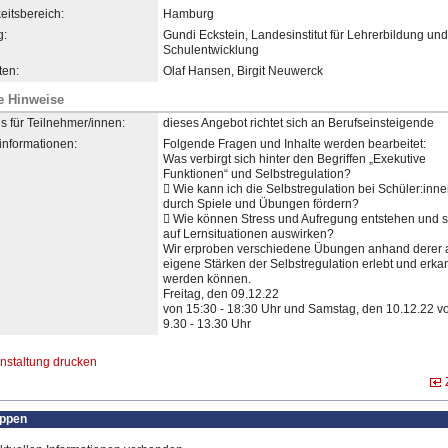
eitsbereich:
Hamburg
g:
Gundi Eckstein, Landesinstitut für Lehrerbildung und
Schulentwicklung
en:
Olaf Hansen, Birgit Neuwerck
e Hinweise
s für Teilnehmer/innen:
dieses Angebot richtet sich an Berufseinsteigende
informationen:
Folgende Fragen und Inhalte werden bearbeitet:
Was verbirgt sich hinter den Begriffen „Exekutive
Funktionen“ und Selbstregulation?
 Wie kann ich die Selbstregulation bei Schüler:inn
durch Spiele und Übungen fördern?
 Wie können Stress und Aufregung entstehen und s
auf Lernsituationen auswirken?
Wir erproben verschiedene Übungen anhand derer 
eigene Stärken der Selbstregulation erlebt und erka
werden können.
Freitag, den 09.12.22
von 15:30 - 18:30 Uhr und Samstag, den 10.12.22 v
9.30 - 13.30 Uhr
nstaltung drucken
uppen