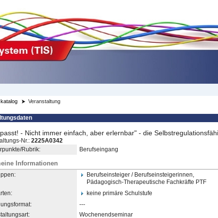
katalog
Veranstaltung
ltungsdaten
passt! - Nicht immer einfach, aber erlernbar" - die Selbstregulationsfähi
altungs-Nr.:
2225A0342
punkte/Rubrik:
Berufseingang
eine Informationen
uppen:
Berufseinsteiger / Berufseinsteigerinnen,
Pädagogisch-Therapeutische
​ Fachkräfte PTF
rten:
keine primäre Schulstufe
dungsformat:
---
taltungsart:
Wochenendseminar