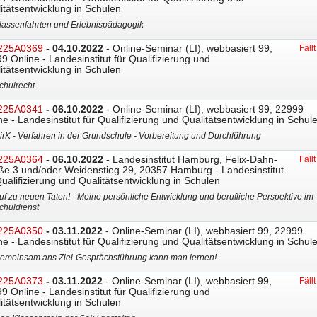
itätsentwicklung in Schulen
lassenfahrten und Erlebnispädagogik
225A0369
- 04.10.2022
- Online-Seminar (LI), webbasiert 99,
Fäll
9 Online - Landesinstitut für Qualifizierung und
itätsentwicklung in Schulen
chulrecht
225A0341
- 06.10.2022
- Online-Seminar (LI), webbasiert 99, 22999
ne - Landesinstitut für Qualifizierung und Qualitätsentwicklung in Schul
irK - Verfahren in der Grundschule - Vorbereitung und Durchführung
225A0364
- 06.10.2022
- Landesinstitut Hamburg, Felix-Dahn-
Fäll
ße 3 und/oder Weidenstieg 29, 20357 Hamburg - Landesinstitut
Qualifizierung und Qualitätsentwicklung in Schulen
uf zu neuen Taten! - Meine persönliche Entwicklung und berufliche Perspektive im
chuldienst
225A0350
- 03.11.2022
- Online-Seminar (LI), webbasiert 99, 22999
ne - Landesinstitut für Qualifizierung und Qualitätsentwicklung in Schul
emeinsam ans Ziel-Gesprächsführung kann man lernen!
225A0373
- 03.11.2022
- Online-Seminar (LI), webbasiert 99,
Fäll
9 Online - Landesinstitut für Qualifizierung und
itätsentwicklung in Schulen