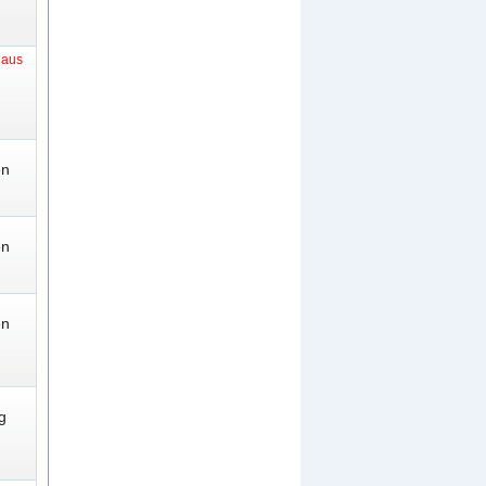
t aus
en
en
en
g