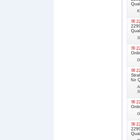
Qual
K
2
2299
Qual
S
2
Onli
D
2
Stra
für 
A
S
2
Onli
G
2
2299
Qual