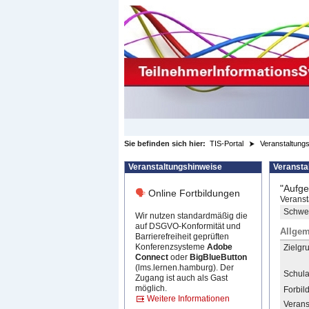
zum Inhalt wechseln
Sie befinden sich hier:
TIS-Portal
Veranstaltungs
Veranstaltungshinweise
Veransta
"Aufge
🗣
Online Fortbildungen
Veranst
Schwer
Wir nutzen standardmäßig die
auf DSGVO-Konformität und
Allgem
Barrierefreiheit geprüften
Konferenzsysteme
Adobe
Zielgr
Connect
oder
BigBlueButton
(lms.lernen.hamburg). Der
Schula
Zugang ist auch als Gast
möglich.
Forbil
Weitere Informationen
Verans