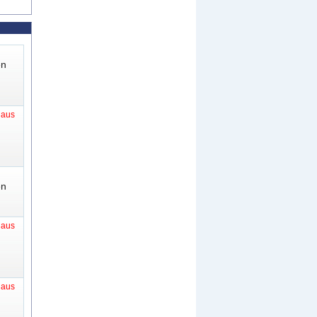
en
t aus
en
t aus
t aus