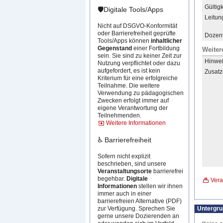
Gültigk
🛡️Digitale Tools/Apps
Leitun
Nicht auf DSGVO-Konformität
oder Barrierefreiheit geprüfte
Dozent
Tools/Apps können
inhaltlicher
Gegenstand
einer Fortbildung
Weiter
sein. Sie sind zu keiner Zeit zur
Hinwei
Nutzung verpflichtet oder dazu
aufgefordert, es ist kein
Zusatz
Kriterium für eine erfolgreiche
Teilnahme. Die weitere
Verwendung zu pädagogischen
Zwecken erfolgt immer auf
eigene Verantwortung der
Teilnehmenden.
Weitere Informationen
♿ Barrierefreiheit
Sofern nicht explizit
beschrieben, sind unsere
Veranstaltungsorte
barrierefrei
begehbar.
Digitale
Vera
Informationen
stellen wir ihnen
immer auch in einer
barrierefreien Alternative (PDF)
Untergr
zur Verfügung. Sprechen Sie
gerne unsere Dozierenden an