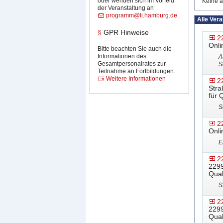
oder wenden sich im Vorfeld
Keine a
der Veranstaltung an
programm@li.hamburg.de
.
Alle Ver
§
GPR Hinweise
2
Onli
Bitte beachten Sie auch die
Informationen des
A
Gesamtpersonalrates zur
S
Teilnahme an Fortbildungen.
Weitere Informationen
2
Stra
für 
S
2
Onli
E
2
2299
Qual
S
2
2299
Qual