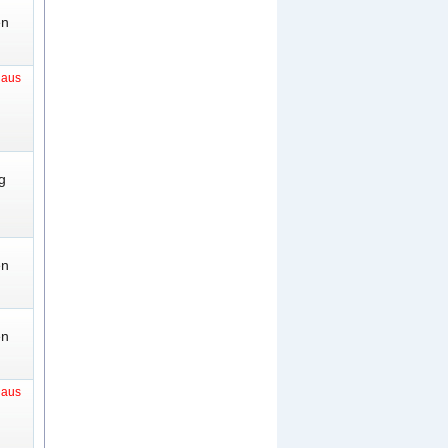
en
t aus
g
en
en
t aus