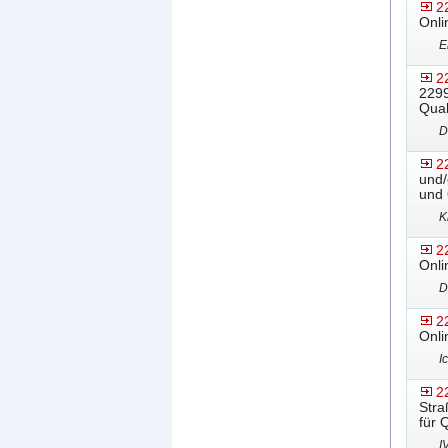
2
Onli
E
2
2299
Qual
D
2
und/
und 
K
2
Onli
D
2
Onli
I
2
Stra
für 
I