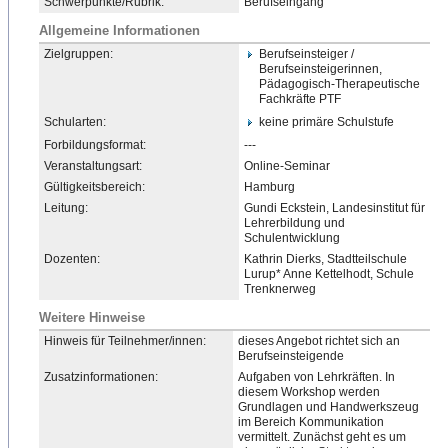
Schwerpunkte/Rubrik:
Berufseingang
Allgemeine Informationen
Zielgruppen:
Berufseinsteiger /
Berufseinsteigerinnen,
Pädagogisch-Therapeutische
Fachkräfte PTF
Schularten:
keine primäre Schulstufe
Forbildungsformat:
---
Veranstaltungsart:
Online-Seminar
Gültigkeitsbereich:
Hamburg
Leitung:
Gundi Eckstein, Landesinstitut für
Lehrerbildung und
Schulentwicklung
Dozenten:
Kathrin Dierks, Stadtteilschule
Lurup* Anne Kettelhodt, Schule
Trenknerweg
Weitere Hinweise
Hinweis für Teilnehmer/innen:
dieses Angebot richtet sich an
Berufseinsteigende
Zusatzinformationen:
Aufgaben von Lehrkräften. In
diesem Workshop werden
Grundlagen und Handwerkszeug
im Bereich Kommunikation
vermittelt. Zunächst geht es um