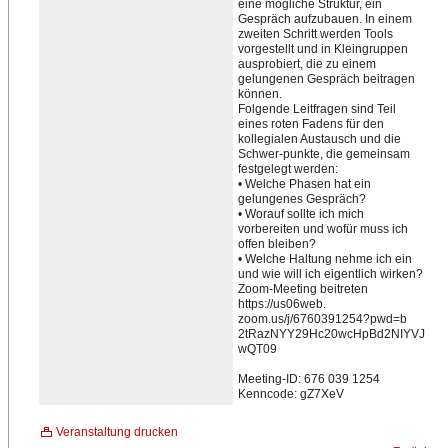
eine mögliche Struktur, ein
Gespräch aufzubauen. In einem
zweiten Schritt werden Tools
vorgestellt und in Kleingruppen
ausprobiert, die zu einem
gelungenen Gespräch beitragen
können.
Folgende Leitfragen sind Teil
eines roten Fadens für den
kollegialen Austausch und die
Schwer-punkte, die gemeinsam
festgelegt werden:
• Welche Phasen hat ein
gelungenes Gespräch?
• Worauf sollte ich mich
vorbereiten und wofür muss ich
offen bleiben?
• Welche Haltung nehme ich ein
und wie will ich eigentlich wirken?
Zoom-Meeting beitreten
https://us06web.
zoom.us/j/6760391254?pwd=b
2tRazNYY29Hc20wcHpBd2NIYVJ
wQT09
Meeting-ID: 676 039 1254
Kenncode: gZ7XeV
Veranstaltung drucken