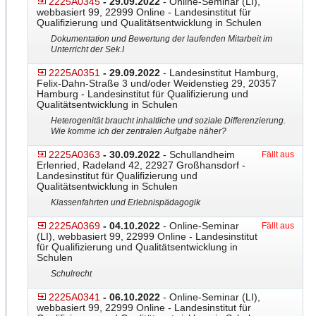
2225A0345
- 29.09.2022
- Online-Seminar (LI),
webbasiert 99, 22999 Online - Landesinstitut für
Qualifizierung und Qualitätsentwicklung in Schulen
Dokumentation und Bewertung der laufenden Mitarbeit im
Unterricht der Sek.I
2225A0351
- 29.09.2022
- Landesinstitut Hamburg,
Felix-Dahn-Straße 3 und/oder Weidenstieg 29, 20357
Hamburg - Landesinstitut für Qualifizierung und
Qualitätsentwicklung in Schulen
Heterogenität braucht inhaltliche und soziale Differenzierung.
Wie komme ich der zentralen Aufgabe näher?
2225A0363
- 30.09.2022
- Schullandheim
Fällt aus
Erlenried, Radeland 42, 22927 Großhansdorf -
Landesinstitut für Qualifizierung und
Qualitätsentwicklung in Schulen
Klassenfahrten und Erlebnispädagogik
2225A0369
- 04.10.2022
- Online-Seminar
Fällt aus
(LI), webbasiert 99, 22999 Online - Landesinstitut
für Qualifizierung und Qualitätsentwicklung in
Schulen
Schulrecht
2225A0341
- 06.10.2022
- Online-Seminar (LI),
webbasiert 99, 22999 Online - Landesinstitut für