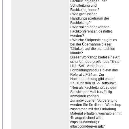
Fachleitung gegenüber
Schulleitung und
Fachkolleg:innen?
• Wie groß ist der
Handlungsspielraum der
Fachleitung?
• Wie sollen oder können
Fachkonferenzen gestaltet
werden?
• Welche Stolpersteine gibt es
bei der Übernahme dieser
Tätigkeit, auf die man achten
könnte?
Dieser Workshop bietet eine Art
schulformübergreifendes "Erste-
Hilfe-Set". Vertiefende
Fortbildungsmodule bietet das
Referat LIF 24 an. Zur
Nachbetrachtung gibt es am
27.10.22 den BEP-Treffpunkt
"Neu als Fachleitung", zu dem
Sie sich per Mail kurzfristig
anmelden können.
Zur individuellen Vorbereitung
werden Sie für diesen Workshop
zusammen mit der Einladung
Material erhalten, weshalb er mit
4h angerechnet wird.
https://li-hamburg.r
eflact.com/bep-ersatz/