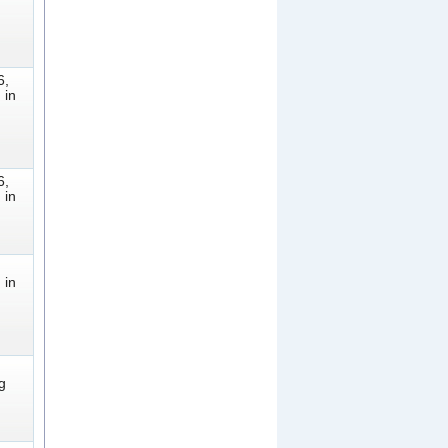
6,
 in
6,
 in
,
 in
g