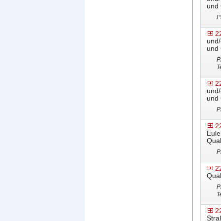
und 
P
2
und/
und 
P
T
2
und/
und 
P
2
Eule
Qual
P
2
Qual
P
T
2
Stra