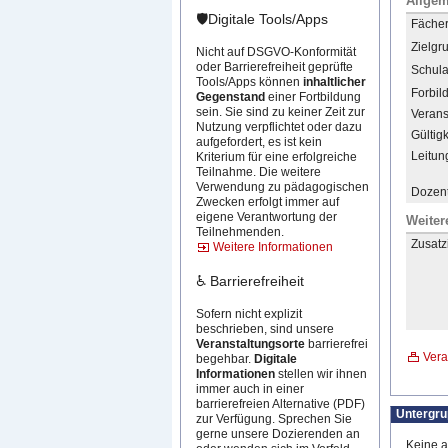
Allgem
🛡️Digitale Tools/Apps
Fächer 
Zielgr
Nicht auf DSGVO-Konformität
oder Barrierefreiheit geprüfte
Schula
Tools/Apps können
inhaltlicher
Forbil
Gegenstand
einer Fortbildung
sein. Sie sind zu keiner Zeit zur
Verans
Nutzung verpflichtet oder dazu
Gültigk
aufgefordert, es ist kein
Leitun
Kriterium für eine erfolgreiche
Teilnahme. Die weitere
Verwendung zu pädagogischen
Dozent
Zwecken erfolgt immer auf
eigene Verantwortung der
Weiter
Teilnehmenden.
Zusatz
Weitere Informationen
♿ Barrierefreiheit
Sofern nicht explizit
beschrieben, sind unsere
Veranstaltungsorte
barrierefrei
Vera
begehbar.
Digitale
Informationen
stellen wir ihnen
immer auch in einer
barrierefreien Alternative (PDF)
Untergr
zur Verfügung. Sprechen Sie
gerne unsere Dozierenden an
Keine a