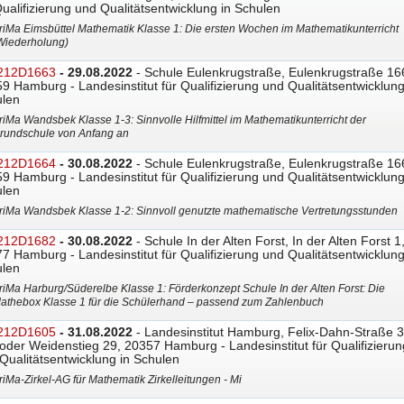
Qualifizierung und Qualitätsentwicklung in Schulen
riMa Eimsbüttel Mathematik Klasse 1: Die ersten Wochen im Mathematikunterricht
Wiederholung)
212D1663
- 29.08.2022
- Schule Eulenkrugstraße, Eulenkrugstraße 16
9 Hamburg - Landesinstitut für Qualifizierung und Qualitätsentwicklung
len
riMa Wandsbek Klasse 1-3: Sinnvolle Hilfmittel im Mathematikunterricht der
rundschule von Anfang an
212D1664
- 30.08.2022
- Schule Eulenkrugstraße, Eulenkrugstraße 16
9 Hamburg - Landesinstitut für Qualifizierung und Qualitätsentwicklung
len
riMa Wandsbek Klasse 1-2: Sinnvoll genutzte mathematische Vertretungsstunden
212D1682
- 30.08.2022
- Schule In der Alten Forst, In der Alten Forst 1
7 Hamburg - Landesinstitut für Qualifizierung und Qualitätsentwicklung
len
riMa Harburg/Süderelbe Klasse 1: Förderkonzept Schule In der Alten Forst: Die
athebox Klasse 1 für die Schülerhand – passend zum Zahlenbuch
212D1605
- 31.08.2022
- Landesinstitut Hamburg, Felix-Dahn-Straße 3
oder Weidenstieg 29, 20357 Hamburg - Landesinstitut für Qualifizierun
Qualitätsentwicklung in Schulen
riMa-Zirkel-AG für Mathematik Zirkelleitungen - Mi