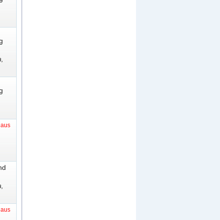
g
,
g
t aus
nd
,
t aus