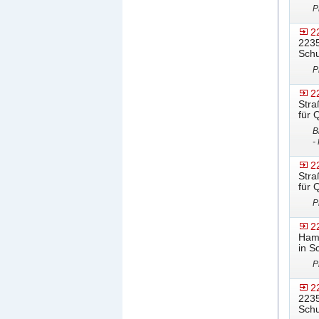
P
2
2235
Schu
P
2
Stra
für 
B
-
2
Stra
für 
P
2
Hamb
in S
P
2
2235
Schu