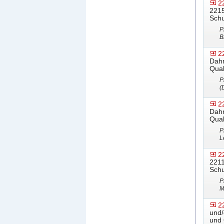
2
2215
Schu
P
B
2
Dahn
Qual
P
(
2
Dahn
Qual
P
L
2
2211
Schu
P
M
2
und/
und 