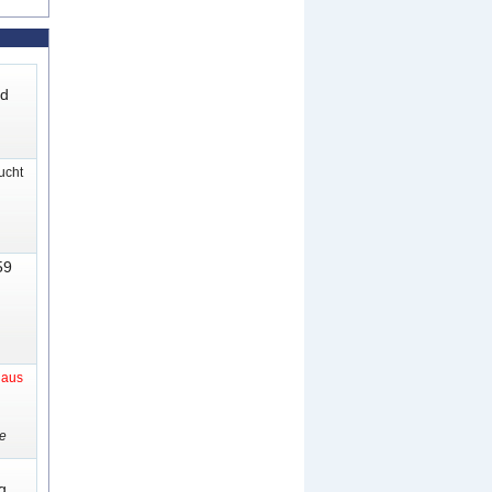
nd
cht
59
t aus
e
g