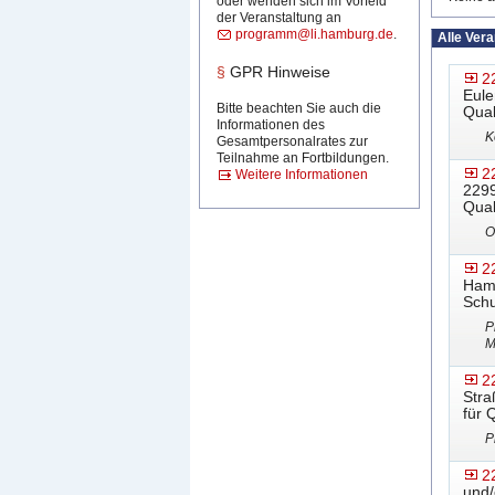
oder wenden sich im Vorfeld
der Veranstaltung an
programm@li.hamburg.de
.
Alle Ver
§
GPR Hinweise
2
Eule
Bitte beachten Sie auch die
Qual
Informationen des
K
Gesamtpersonalrates zur
Teilnahme an Fortbildungen.
2
Weitere Informationen
2299
Qual
O
2
Hamb
Schu
P
M
2
Stra
für 
P
2
und/