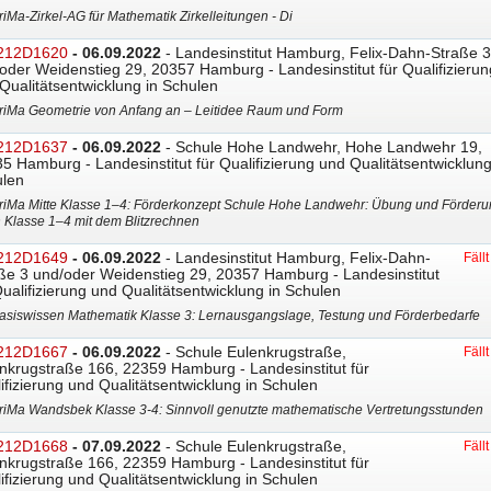
riMa-Zirkel-AG für Mathematik Zirkelleitungen - Di
212D1620
- 06.09.2022
- Landesinstitut Hamburg, Felix-Dahn-Straße 3
oder Weidenstieg 29, 20357 Hamburg - Landesinstitut für Qualifizierun
Qualitätsentwicklung in Schulen
riMa Geometrie von Anfang an – Leitidee Raum und Form
212D1637
- 06.09.2022
- Schule Hohe Landwehr, Hohe Landwehr 19,
5 Hamburg - Landesinstitut für Qualifizierung und Qualitätsentwicklung
len
riMa Mitte Klasse 1–4: Förderkonzept Schule Hohe Landwehr: Übung und Förderu
n Klasse 1–4 mit dem Blitzrechnen
212D1649
- 06.09.2022
- Landesinstitut Hamburg, Felix-Dahn-
Fäll
ße 3 und/oder Weidenstieg 29, 20357 Hamburg - Landesinstitut
Qualifizierung und Qualitätsentwicklung in Schulen
asiswissen Mathematik Klasse 3: Lernausgangslage, Testung und Förderbedarfe
212D1667
- 06.09.2022
- Schule Eulenkrugstraße,
Fäll
nkrugstraße 166, 22359 Hamburg - Landesinstitut für
ifizierung und Qualitätsentwicklung in Schulen
riMa Wandsbek Klasse 3-4: Sinnvoll genutzte mathematische Vertretungsstunden
212D1668
- 07.09.2022
- Schule Eulenkrugstraße,
Fäll
nkrugstraße 166, 22359 Hamburg - Landesinstitut für
ifizierung und Qualitätsentwicklung in Schulen