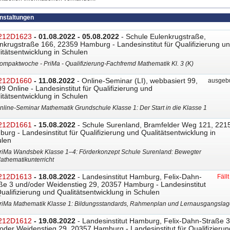
anstaltungen
212D1623
- 01.08.2022 - 05.08.2022
- Schule Eulenkrugstraße,
nkrugstraße 166, 22359 Hamburg - Landesinstitut für Qualifizierung u
itätsentwicklung in Schulen
ompaktwoche - PriMa - Qualifizierung-Fachfremd Mathematik Kl. 3 (K)
212D1660
- 11.08.2022
- Online-Seminar (LI), webbasiert 99,
ausgebu
9 Online - Landesinstitut für Qualifizierung und
itätsentwicklung in Schulen
nline-Seminar Mathematik Grundschule Klasse 1: Der Start in die Klasse 1
212D1661
- 15.08.2022
- Schule Surenland, Bramfelder Weg 121, 221
urg - Landesinstitut für Qualifizierung und Qualitätsentwicklung in
len
riMa Wandsbek Klasse 1–4: Förderkonzept Schule Surenland: Bewegter
athematikunterricht
212D1613
- 18.08.2022
- Landesinstitut Hamburg, Felix-Dahn-
Fäll
ße 3 und/oder Weidenstieg 29, 20357 Hamburg - Landesinstitut
Qualifizierung und Qualitätsentwicklung in Schulen
riMa Mathematik Klasse 1: Bildungsstandards, Rahmenplan und Lernausgangslag
212D1612
- 19.08.2022
- Landesinstitut Hamburg, Felix-Dahn-Straße 3
oder Weidenstieg 29, 20357 Hamburg - Landesinstitut für Qualifizierun