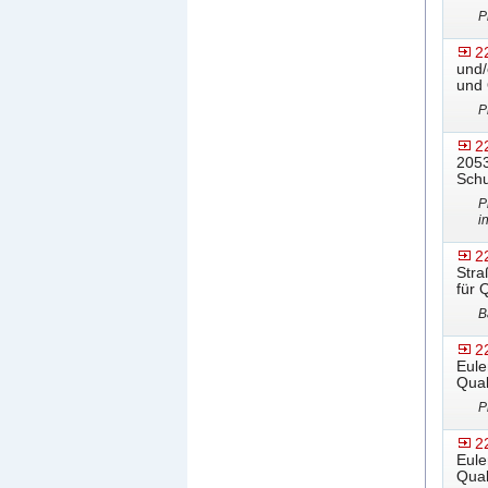
P
2
und/
und 
P
2
2053
Schu
P
i
2
Stra
für 
B
2
Eule
Qual
P
2
Eule
Qual