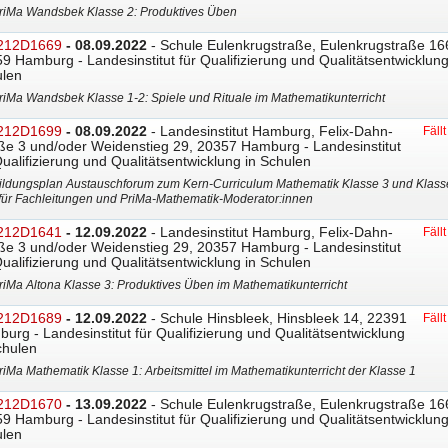
riMa Wandsbek Klasse 2: Produktives Üben
212D1669
- 08.09.2022
- Schule Eulenkrugstraße, Eulenkrugstraße 16
9 Hamburg - Landesinstitut für Qualifizierung und Qualitätsentwicklung
len
riMa Wandsbek Klasse 1-2: Spiele und Rituale im Mathematikunterricht
212D1699
- 08.09.2022
- Landesinstitut Hamburg, Felix-Dahn-
Fäll
ße 3 und/oder Weidenstieg 29, 20357 Hamburg - Landesinstitut
Qualifizierung und Qualitätsentwicklung in Schulen
ildungsplan Austauschforum zum Kern-Curriculum Mathematik Klasse 3 und Klass
 für Fachleitungen und PriMa-Mathematik-Moderator
​:innen
212D1641
- 12.09.2022
- Landesinstitut Hamburg, Felix-Dahn-
Fäll
ße 3 und/oder Weidenstieg 29, 20357 Hamburg - Landesinstitut
Qualifizierung und Qualitätsentwicklung in Schulen
riMa Altona Klasse 3: Produktives Üben im Mathematikunterricht
212D1689
- 12.09.2022
- Schule Hinsbleek, Hinsbleek 14, 22391
Fäll
urg - Landesinstitut für Qualifizierung und Qualitätsentwicklung
chulen
riMa Mathematik Klasse 1: Arbeitsmittel im Mathematikunterricht der Klasse 1
212D1670
- 13.09.2022
- Schule Eulenkrugstraße, Eulenkrugstraße 16
9 Hamburg - Landesinstitut für Qualifizierung und Qualitätsentwicklung
len