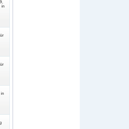
9,
 in
ür
ür
 in
g