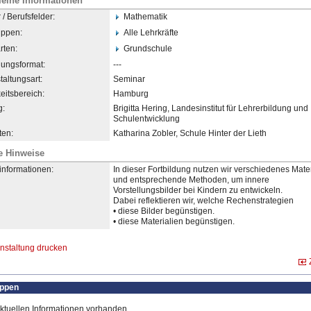
eine Informationen
/ Berufsfelder:
Mathematik
uppen:
Alle Lehrkräfte
rten:
Grundschule
dungsformat:
---
taltungsart:
Seminar
eitsbereich:
Hamburg
g:
Brigitta Hering, Landesinstitut für Lehrerbildung und
Schulentwicklung
en:
Katharina Zobler, Schule Hinter der Lieth
e Hinweise
informationen:
In dieser Fortbildung nutzen wir verschiedenes Mater
und entsprechende Methoden, um innere
Vorstellungsbilder bei Kindern zu entwickeln.
Dabei reflektieren wir, welche Rechenstrategien
• diese Bilder begünstigen.
• diese Materialien begünstigen.
nstaltung drucken
uppen
ktuellen Informationen vorhanden.