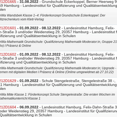
212D1665
- 31.08.2022
- Grundschule Eckerkoppel, Berner Heerweg 9
9 Hamburg - Landesinstitut für Qualifizierung und Qualitätsentwicklung
len
riMa Wandsbek Klasse 1–4: Förderkonzept Grundschule Eckerkoppel: Der
litzrechenkurs vom Klett-Verlag
212D1601
- 01.09.2022 - 08.12.2022
- Landesinstitut Hamburg, Felix-
-Straße 3 und/oder Weidenstieg 29, 20357 Hamburg - Landesinstitut f
ifizierung und Qualitätsentwicklung in Schulen
riMa-Mathematik Grundschule: Qualifizierung Mathematik-Moderator:in, Gruppe 21
Do) I Präsenz & Online
212D1602
- 01.09.2022 - 08.12.2022
- Landesinstitut Hamburg, Felix-
-Straße 3 und/oder Weidenstieg 29, 20357 Hamburg - Landesinstitut f
ifizierung und Qualitätsentwicklung in Schulen
riMa-Mathematik Grundschule: Qualifizierung Mathematik-Moderator:in; Upgrade -
ernen mit digitalen Medien I Präsenz & Online (Online umgewidmet ab 27.10.22)
212D1629
- 01.09.2022
- Schule Stengelestraße, Stengelestraße 38 -,
1 Hamburg - Landesinstitut für Qualifizierung und Qualitätsentwicklung
len
riMa Mitte Klasse 1: Förderkonzept Schule Stengelestraße: Die ersten Wochen im
athematikunterricht Klasse 1
212D1604
- 06.09.2022
- Landesinstitut Hamburg, Felix-Dahn-Straße 3
oder Weidenstieg 29, 20357 Hamburg - Landesinstitut für Qualifizierun
Qualitätsentwicklung in Schulen