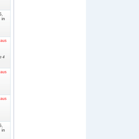
6,
 in
t aus
e 4
t aus
t aus
6,
 in