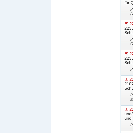
für 
P
(
2
2235
Schu
P
G
2
2235
Schu
P
2
2107
Schu
P
M
2
und/
und 
P