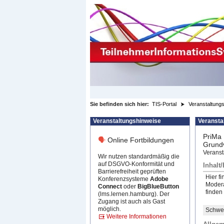
zum Inhalt wechseln
Sie befinden sich hier:
TIS-Portal
Veranstaltungs
Veranstaltungshinweise
Veransta
PriMa 
🗣
Online Fortbildungen
Grundv
Veranst
Wir nutzen standardmäßig die
auf DSGVO-Konformität und
Inhalt
Barrierefreiheit geprüften
Hier f
Konferenzsysteme
Adobe
Modera
Connect
oder
BigBlueButton
finden
(lms.lernen.hamburg). Der
Zugang ist auch als Gast
möglich.
Schwer
Weitere Informationen