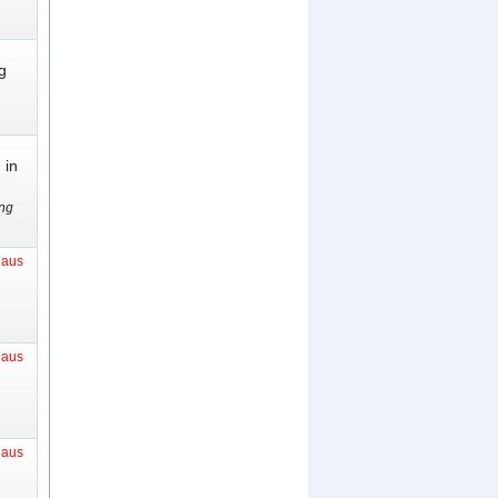
g
 in
ng
t aus
t aus
t aus