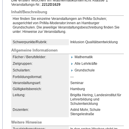
Die ersten Wochen im Mathematikunterricht Klasse 1
Veranstaltungs-Nr.:
2212D1629
Inhalt/Beschreibung
Hier finden Sie einzelne Veranstaltungen an PriMa-Schulen;
ausgerichtet von PriMa-Moderator:innen an Hamburger
Grundschulen. Die jeweilige Veranstaltungsbeschreibung
​ finden Sie
unter: Hinweise zur Veranstaltung.
Schwerpunkte/Rubrik:
Inklusion Qualitätsentwicklung
Allgemeine Informationen
Fächer / Berufsfelder:
Mathematik
Zielgruppen:
Alle Lehrkräfte
Schularten:
Grundschule
Forbildungsformat:
---
Veranstaltungsart:
Seminar
Gültigkeitsbereich:
Hamburg
Leitung:
Brigitta Hering, Landesinstitut für
Lehrerbildung und
Schulentwicklung
Dozenten:
Astrid Mohr, Schule
Stengelestraße
Weitere Hinweise