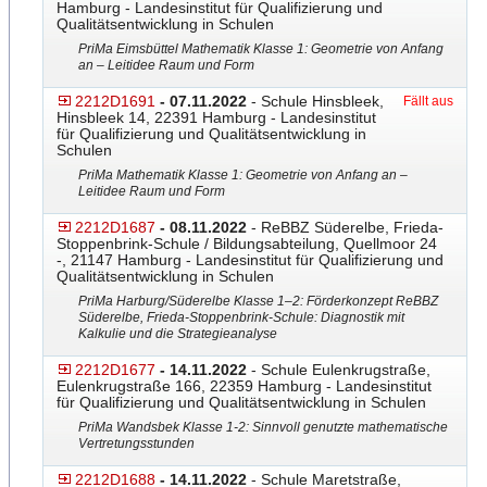
Hamburg - Landesinstitut für Qualifizierung und
Qualitätsentwicklung in Schulen
PriMa Eimsbüttel Mathematik Klasse 1: Geometrie von Anfang
an – Leitidee Raum und Form
2212D1691
- 07.11.2022
- Schule Hinsbleek,
Fällt aus
Hinsbleek 14, 22391 Hamburg - Landesinstitut
für Qualifizierung und Qualitätsentwicklung in
Schulen
PriMa Mathematik Klasse 1: Geometrie von Anfang an –
Leitidee Raum und Form
2212D1687
- 08.11.2022
- ReBBZ Süderelbe, Frieda-
Stoppenbrink-Schule
​ / Bildungsabteilung, Quellmoor 24
-, 21147 Hamburg - Landesinstitut für Qualifizierung und
Qualitätsentwicklung in Schulen
PriMa Harburg/Süderelbe Klasse 1–2: Förderkonzept ReBBZ
Süderelbe, Frieda-Stoppenbrink-Schule
​: Diagnostik mit
Kalkulie und die Strategieanalyse
2212D1677
- 14.11.2022
- Schule Eulenkrugstraße,
Eulenkrugstraße 166, 22359 Hamburg - Landesinstitut
für Qualifizierung und Qualitätsentwicklung in Schulen
PriMa Wandsbek Klasse 1-2: Sinnvoll genutzte mathematische
Vertretungsstunden
2212D1688
- 14.11.2022
- Schule Maretstraße,