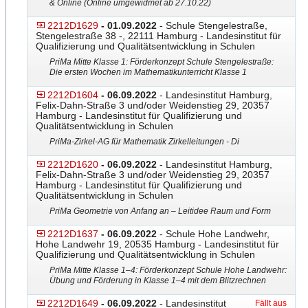
& Online (Online umgewidmet ab 27.10.22)
2212D1629
- 01.09.2022
- Schule Stengelestraße,
Stengelestraße 38 -, 22111 Hamburg - Landesinstitut für
Qualifizierung und Qualitätsentwicklung in Schulen
PriMa Mitte Klasse 1: Förderkonzept Schule Stengelestraße:
Die ersten Wochen im Mathematikunterricht Klasse 1
2212D1604
- 06.09.2022
- Landesinstitut Hamburg,
Felix-Dahn-Straße 3 und/oder Weidenstieg 29, 20357
Hamburg - Landesinstitut für Qualifizierung und
Qualitätsentwicklung in Schulen
PriMa-Zirkel-AG für Mathematik Zirkelleitungen - Di
2212D1620
- 06.09.2022
- Landesinstitut Hamburg,
Felix-Dahn-Straße 3 und/oder Weidenstieg 29, 20357
Hamburg - Landesinstitut für Qualifizierung und
Qualitätsentwicklung in Schulen
PriMa Geometrie von Anfang an – Leitidee Raum und Form
2212D1637
- 06.09.2022
- Schule Hohe Landwehr,
Hohe Landwehr 19, 20535 Hamburg - Landesinstitut für
Qualifizierung und Qualitätsentwicklung in Schulen
PriMa Mitte Klasse 1–4: Förderkonzept Schule Hohe Landwehr:
Übung und Förderung in Klasse 1–4 mit dem Blitzrechnen
2212D1649
- 06.09.2022
- Landesinstitut
Fällt aus