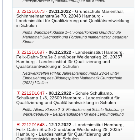
Fachspezifische Sprachförderung für die Kleinen
2212D1673
- 29.11.2022
- Grundschule Marienthal,
Schimmelmannstraße 70, 22043 Hamburg -
Landesinstitut für Qualifizierung und Qualitätsentwicklung
in Schulen
PriMa Wandsbek Klasse 1–4: Förderkonzept Grundschule
Marienthal: Diagnostik und Förderung mathematisch begabter
Kinder
2212D1697
- 06.12.2022
- Landesinstitut Hamburg,
Felix-Dahn-Straße 3 und/oder Weidenstieg 29, 20357
Hamburg - Landesinstitut für Qualifizierung und
Qualitätsentwicklung in Schulen
Netzwerktreffen PriMa: Jahresplanung PriMa 23-24 unter
Einbeziehung des Bildungsplans Mathematik Grundschule
(2022) I Online
2212D1647
- 08.12.2022
- Schule Schulkamp,
Schulkamp 1 /3, 22609 Hamburg - Landesinstitut für
Qualifizierung und Qualitätsentwicklung in Schulen
PriMa Altona Klasse 2–3: Förderkonzept Schule Schulkamp:
Würfelgebäude – Beispielaufgaben für eine Lernumgebung
2212D1648
- 12.12.2022
- Landesinstitut Hamburg,
Felix-Dahn-Straße 3 und/oder Weidenstieg 29, 20357
Hamburg - Landesinstitut für Qualifizierung und
Qualitätsentwicklung in Schulen