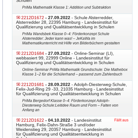
Schulen
PriMa Mathematik Klasse 1: Addition und Subtraktion
2212D1672
- 27.09.2022
- Schule Alsterredder,
Alsterredder 28, 22395 Hamburg - Landesinstitut für
Qualifizierung und Qualitätsentwicklung in Schulen
PriMa Wandsbek Klasse 0–4: Förderkonzept Schule
Alsterredder: Jeder kann was! – JeKaWa im
Mathematikunterricht mit Hilfe von Bilderbüchern gestalten
2212D1684
- 27.09.2022
- Online-Seminar (LI),
webbasiert 99, 22999 Online - Landesinstitut für
Qualifizierung und Qualitätsentwicklung in Schulen
Online-Seminar PriMa Mathematik Grundschule: Die Mathebox
Klasse 1–2 für die Schülerhand – passend zum Zahlenbuch
2212D1681
- 28.09.2022
- Adolph-Diesterweg-Schule,
Felix-Jud-Ring 29 -33, 21035 Hamburg - Landesinstitut
für Qualifizierung und Qualitätsentwicklung in Schulen
PriMa Bergedorf Klasse 0–4: Förderkonzept Adolph-
Diesterweg-Schule:
​Leitidee Raum und Form – Falten von
Anfang an
2212D1622
- 04.10.2022
- Landesinstitut
Fällt aus
Hamburg, Felix-Dahn-Straße 3 und/oder
Weidenstieg 29, 20357 Hamburg - Landesinstitut
für Qualifizierung und Qualitätsentwicklung in