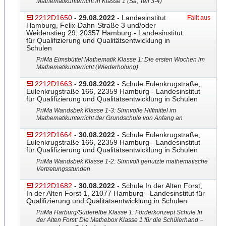
Mathematikunterricht in Klasse 1 (Sa, Teil 3-4)
2212D1650
- 29.08.2022
- Landesinstitut
Fällt aus
Hamburg, Felix-Dahn-Straße 3 und/oder
Weidenstieg 29, 20357 Hamburg - Landesinstitut
für Qualifizierung und Qualitätsentwicklung in
Schulen
PriMa Eimsbüttel Mathematik Klasse 1: Die ersten Wochen im
Mathematikunterricht (Wiederholung)
2212D1663
- 29.08.2022
- Schule Eulenkrugstraße,
Eulenkrugstraße 166, 22359 Hamburg - Landesinstitut
für Qualifizierung und Qualitätsentwicklung in Schulen
PriMa Wandsbek Klasse 1-3: Sinnvolle Hilfmittel im
Mathematikunterricht der Grundschule von Anfang an
2212D1664
- 30.08.2022
- Schule Eulenkrugstraße,
Eulenkrugstraße 166, 22359 Hamburg - Landesinstitut
für Qualifizierung und Qualitätsentwicklung in Schulen
PriMa Wandsbek Klasse 1-2: Sinnvoll genutzte mathematische
Vertretungsstunden
2212D1682
- 30.08.2022
- Schule In der Alten Forst,
In der Alten Forst 1, 21077 Hamburg - Landesinstitut für
Qualifizierung und Qualitätsentwicklung in Schulen
PriMa Harburg/Süderelbe Klasse 1: Förderkonzept Schule In
der Alten Forst: Die Mathebox Klasse 1 für die Schülerhand –