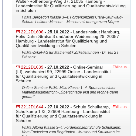
Walter-Rothenburg-Weg 37, 21035 Hamburg -
Landesinstitut für Qualifizierung und Qualitätsentwicklung
in Schulen
PriMa Bergedorf Klasse 3–4: Förderkonzept Clara-Grunwald-
Schule: Lei
​tidee Messen – Messen mit dem ganzen Körper
2212D1606
- 25.10.2022
- Landesinstitut Hamburg,
Felix-Dahn-Straße 3 und/oder Weidenstieg 29, 20357
Hamburg - Landesinstitut für Qualifizierung und
Qualitätsentwicklung in Schulen
PriMa-Zirkel-AG für Mathematik Zirkelleitungen - Di, Teil 2 I
Präsenz
2212D1639
- 27.10.2022
- Online-Seminar
Fällt aus
(LI), webbasiert 99, 22999 Online - Landesinstitut
für Qualifizierung und Qualitätsentwicklung in
Schulen
Online-Seminar PriMa Mitte Klasse 1–4: Sprachsensibler
Mathematikunterricht - „Überschlage erst und rechne dann
genau!“
2212D1644
- 27.10.2022
- Schule Schulkamp,
Fällt aus
Schulkamp 1 /3, 22609 Hamburg - Landesinstitut
für Qualifizierung und Qualitätsentwicklung in
Schulen
PriMa Altona Klasse 3–4: Förderkonzept Schule Schulkamp:
Vom Entdecken zum Begründen - Muster und Strukturen im