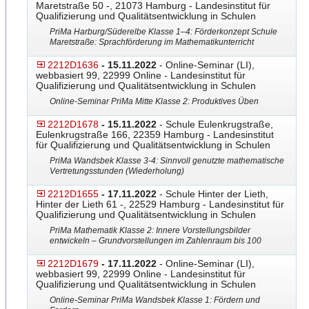
Maretstraße 50 -, 21073 Hamburg - Landesinstitut für
Qualifizierung und Qualitätsentwicklung in Schulen
PriMa Harburg/Süderelbe Klasse 1–4: Förderkonzept Schule
Maretstraße: Sprachförderu
​ng im Mathematikunterricht
2212D1636
- 15.11.2022
- Online-Seminar (LI),
webbasiert 99, 22999 Online - Landesinstitut für
Qualifizierung und Qualitätsentwicklung in Schulen
Online-Seminar PriMa Mitte Klasse 2: Produktives Üben
2212D1678
- 15.11.2022
- Schule Eulenkrugstraße,
Eulenkrugstraße 166, 22359 Hamburg - Landesinstitut
für Qualifizierung und Qualitätsentwicklung in Schulen
PriMa Wandsbek Klasse 3-4: Sinnvoll genutzte mathematische
Vertretungsstunden (Wiederholung)
2212D1655
- 17.11.2022
- Schule Hinter der Lieth,
Hinter der Lieth 61 -, 22529 Hamburg - Landesinstitut für
Qualifizierung und Qualitätsentwicklung in Schulen
PriMa Mathematik Klasse 2: Innere Vorstellungsbilder
entwickeln – Grundvorstellungen im Zahlenraum bis 100
2212D1679
- 17.11.2022
- Online-Seminar (LI),
webbasiert 99, 22999 Online - Landesinstitut für
Qualifizierung und Qualitätsentwicklung in Schulen
Online-Seminar PriMa Wandsbek Klasse 1: Fördern und