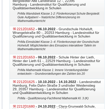
Bergstedter Alte Landstraße 12 -, 22395
Hamburg - Landesinstitut für Qualifizierung und
Qualitätsentwicklung in Schulen
PriMa Wandsbek Klasse 1-2: Förderkonzept Schule Bergstedt:
Gute Aufgaben! – Natürliche Differenzierung im
Mathematikunterricht
2212D1652
- 06.10.2022
- Grundschule Hoheluft,
Wrangelstraße 80 -, 20253 Hamburg - Landesinstitut für
Qualifizierung und Qualitätsentwicklung in Schulen
PriMa Eimsbüttel Klasse 1–4: Förderkonzept der Grundschule
Hoheluft: Möglichkeiten des Einsatzes interaktiver Tafeln im
Mathematikunterricht
2212D1653
- 06.10.2022
- Schule Hinter der Lieth,
Hinter der Lieth 61 -, 22529 Hamburg - Landesinstitut für
Qualifizierung und Qualitätsentwicklung in Schulen
PriMa Mathematik Klasse 1: Innere Vorstellungsbilder
entwickeln – Grundvorstellungen der Zahlen bis 20
2212D1625
- 10.10.2022 - 14.10.2022
- Landesinstitut
Hamburg, Felix-Dahn-Straße 3 und/oder Weidenstieg
29, 20357 Hamburg - Landesinstitut für Qualifizierung
und Qualitätsentwicklung in Schulen
PriMa - Qualifizierung-Fachfremd Mathematik Kl. 3 (K)
2212D1680
- 24.10.2022
- Clara-Grunwald-Schule,