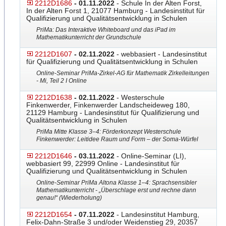
2212D1686
- 01.11.2022
- Schule In der Alten Forst,
In der Alten Forst 1, 21077 Hamburg - Landesinstitut für
Qualifizierung und Qualitätsentwicklung in Schulen
PriMa: Das Interaktive Whiteboard und das iPad im
Mathematikunterricht der Grundschule
2212D1607
- 02.11.2022
- webbasiert - Landesinstitut
für Qualifizierung und Qualitätsentwicklung in Schulen
Online-Seminar PriMa-Zirkel-AG für Mathematik Zirkelleitungen
- Mi, Teil 2 I Online
2212D1638
- 02.11.2022
- Westerschule
Finkenwerder, Finkenwerder Landscheideweg 180,
21129 Hamburg - Landesinstitut für Qualifizierung und
Qualitätsentwicklung in Schulen
PriMa Mitte Klasse 3–4: Förderkonzept Westerschule
Finkenwerder: Leitidee Raum und Form – der Soma-Würfel
2212D1646
- 03.11.2022
- Online-Seminar (LI),
webbasiert 99, 22999 Online - Landesinstitut für
Qualifizierung und Qualitätsentwicklung in Schulen
Online-Seminar PriMa Altona Klasse 1–4: Sprachsensibler
Mathematikunterricht - „Überschlage erst und rechne dann
genau!“ (Wiederholung)
2212D1654
- 07.11.2022
- Landesinstitut Hamburg,
Felix-Dahn-Straße 3 und/oder Weidenstieg 29, 20357