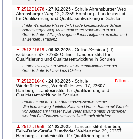
2512D1678
- 27.02.2025
- Schule Ahrensburger Weg,
Ahrensburger Weg 12, 22359 Hamburg - Landesinstitut
für Qualifizierung und Qualitätsentwicklung in Schulen
PriMa Wandsbek Klasse 3–4: Förderkonzeptschule Schule
Ahrensburger Weg: Mathematisches Modellieren in der
Grundschule - Alltagsbezogene Fermi-Aufgaben erstellen und
anwenden I Präsenz
2512D1619
- 06.03.2025
- Online-Seminar (LI),
webbasiert 99, 22999 Online - Landesinstitut für
Qualifizierung und Qualitätsentwicklung in Schulen
Lernen mit digitalen Medien im Mathematikunterricht der
Grundschule: Erklärvideos I Online
2512D1646
- 24.03.2025
- Schule
Fällt aus
Windmühlenweg, Windmühlenweg 17, 22607
Hamburg - Landesinstitut für Qualifizierung und
Qualitätsentwicklung in Schulen
PriMa Altona Kl. 1–4: Förderkonzeptschule Schule
Windmühlenweg: Leitidee Raum und Form - Bauen mit Würfeln
von Anfang an! I Präsenz Die Veranstaltung muss verschoben
werden! Ein Ersatztermin steht aktuell noch nicht fest.
2512D1658
- 27.03.2025
- Landesinstitut Hamburg,
Felix-Dahn-Straße 3 und/oder Weidenstieg 29, 20357
Hamburg - Landesinstitut für Qualifizierung und