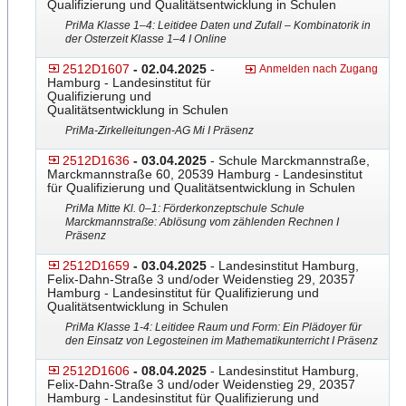
Qualifizierung und Qualitätsentwicklung in Schulen
PriMa Klasse 1–4: Leitidee Daten und Zufall – Kombinatorik in
der Osterzeit Klasse 1–4 I Online
2512D1607
- 02.04.2025
-
Anmelden nach Zugang
Hamburg - Landesinstitut für
Qualifizierung und
Qualitätsentwicklung in Schulen
PriMa-Zirkelleitungen-AG Mi I Präsenz
2512D1636
- 03.04.2025
- Schule Marckmannstraße,
Marckmannstraße 60, 20539 Hamburg - Landesinstitut
für Qualifizierung und Qualitätsentwicklung in Schulen
PriMa Mitte Kl. 0–1: Förderkonzeptschule Schule
Marckmannstraße: Ablösung vom zählenden Rechnen I
Präsenz
2512D1659
- 03.04.2025
- Landesinstitut Hamburg,
Felix-Dahn-Straße 3 und/oder Weidenstieg 29, 20357
Hamburg - Landesinstitut für Qualifizierung und
Qualitätsentwicklung in Schulen
PriMa Klasse 1-4: Leitidee Raum und Form: Ein Plädoyer für
den Einsatz von Legosteinen im Mathematikunterricht I Präsenz
2512D1606
- 08.04.2025
- Landesinstitut Hamburg,
Felix-Dahn-Straße 3 und/oder Weidenstieg 29, 20357
Hamburg - Landesinstitut für Qualifizierung und