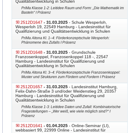
Qualitätsentwicklung in Schulen
PriMa Klasse 1-2: Leitidee Raum und Form: „Die Mathematik im
Basteln“ I Präsenz
2512D1647
- 31.03.2025
- Schule Wesperloh,
Wesperloh 19, 22549 Hamburg - Landesinstitut für
Qualifizierung und Qualitätsentwicklung in Schulen
PriMa Altona Kl. 1–4: Förderkonzeptschule Wesperloh:
Phänomene des Zufalls I Präsenz
2512D1648
- 31.03.2025
- Grundschule
Franzosenkoppel, Franzosenkoppel 118 -, 22547
Hamburg - Landesinstitut für Qualifizierung und
Qualitätsentwicklung in Schulen
PriMa Altona Kl. 3–4: Förderkonzeptschule Franzosenkoppel:
Muster und Strukturen zum Fördern und Fordern I Präsenz
2512D1657
- 31.03.2025
- Landesinstitut Hamburg,
Felix-Dahn-Straße 3 und/oder Weidenstieg 29, 20357
Hamburg - Landesinstitut für Qualifizierung und
Qualitätsentwicklung in Schulen
PriMa Klasse 1-3: Leitidee Daten und Zufall: Kombinatorische
Fragestellungen – „Wer weiß, wie viele möglich sind?“ I
Präsenz
2512D1641
- 01.04.2025
- Online-Seminar (LI),
webbasiert 99, 22999 Online - Landesinstitut für