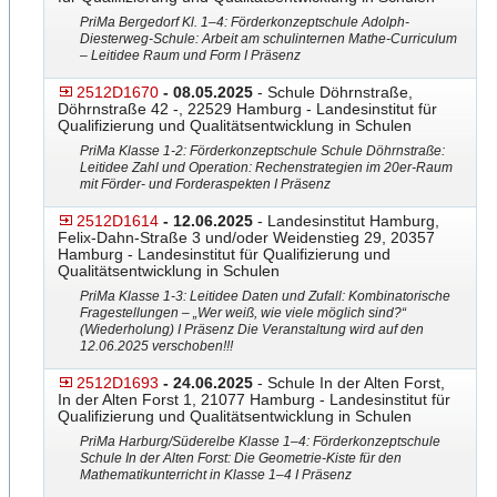
PriMa Bergedorf Kl. 1–4: Förderkonzeptschule Adolph-
Diesterweg-Schule: Arbeit am schulinternen Mathe-Curriculum
– Leitidee Raum und Form I Präsenz
2512D1670
- 08.05.2025
- Schule Döhrnstraße,
Döhrnstraße 42 -, 22529 Hamburg - Landesinstitut für
Qualifizierung und Qualitätsentwicklung in Schulen
PriMa Klasse 1-2: Förderkonzeptschule Schule Döhrnstraße:
Leitidee Zahl und Operation: Rechenstrategie
​n im 20er-Raum
mit Förder- und Forderaspekten I Präsenz
2512D1614
- 12.06.2025
- Landesinstitut Hamburg,
Felix-Dahn-Straße 3 und/oder Weidenstieg 29, 20357
Hamburg - Landesinstitut für Qualifizierung und
Qualitätsentwicklung in Schulen
PriMa Klasse 1-3: Leitidee Daten und Zufall: Kombinatorische
Fragestellungen – „Wer weiß, wie viele möglich sind?“
(Wiederholung) I Präsenz Die Veranstaltung wird auf den
12.06.2025 verschoben!!!
2512D1693
- 24.06.2025
- Schule In der Alten Forst,
In der Alten Forst 1, 21077 Hamburg - Landesinstitut für
Qualifizierung und Qualitätsentwicklung in Schulen
PriMa Harburg/Süderelbe Klasse 1–4: Förderkonzeptschule
Schule In der Alten Forst: Die Geometrie-Kiste für den
Mathematikunterricht in Klasse 1–4 I Präsenz