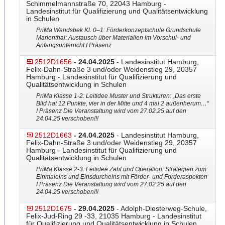
Schimmelmannstraße 70, 22043 Hamburg -
Landesinstitut für Qualifizierung und Qualitätsentwicklung
in Schulen
PriMa Wandsbek Kl. 0–1: Förderkonzeptschule Grundschule
Marienthal: Austausch über Materialien im Vorschul- und
Anfangsunterricht I Präsenz
2512D1656
- 24.04.2025
- Landesinstitut Hamburg,
Felix-Dahn-Straße 3 und/oder Weidenstieg 29, 20357
Hamburg - Landesinstitut für Qualifizierung und
Qualitätsentwicklung in Schulen
PriMa Klasse 1-2: Leitidee Muster und Strukturen: „Das erste
Bild hat 12 Punkte, vier in der Mitte und 4 mal 2 außenherum…“
I Präsenz Die Veranstaltung wird vom 27.02.25 auf den
24.04.25 verschoben!!!
2512D1663
- 24.04.2025
- Landesinstitut Hamburg,
Felix-Dahn-Straße 3 und/oder Weidenstieg 29, 20357
Hamburg - Landesinstitut für Qualifizierung und
Qualitätsentwicklung in Schulen
PriMa Klasse 2-3: Leitidee Zahl und Operation: Strategien zum
Einmaleins und Einsdurcheins mit Förder- und Forderaspekten
I Präsenz Die Veranstaltung wird vom 27.02.25 auf den
24.04.25 verschoben!!!
2512D1675
- 29.04.2025
- Adolph-Diesterweg-Schule,
Felix-Jud-Ring 29 -33, 21035 Hamburg - Landesinstitut
für Qualifizierung und Qualitätsentwicklung in Schulen