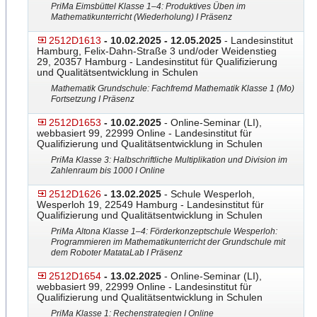
PriMa Eimsbüttel Klasse 1–4: Produktives Üben im
Mathematikunterricht (Wiederholung) I Präsenz
2512D1613
- 10.02.2025 - 12.05.2025
- Landesinstitut
Hamburg, Felix-Dahn-Straße 3 und/oder Weidenstieg
29, 20357 Hamburg - Landesinstitut für Qualifizierung
und Qualitätsentwicklung in Schulen
Mathematik Grundschule: Fachfremd Mathematik Klasse 1 (Mo)
Fortsetzung I Präsenz
2512D1653
- 10.02.2025
- Online-Seminar (LI),
webbasiert 99, 22999 Online - Landesinstitut für
Qualifizierung und Qualitätsentwicklung in Schulen
PriMa Klasse 3: Halbschriftliche Multiplikation und Division im
Zahlenraum bis 1000 I Online
2512D1626
- 13.02.2025
- Schule Wesperloh,
Wesperloh 19, 22549 Hamburg - Landesinstitut für
Qualifizierung und Qualitätsentwicklung in Schulen
PriMa Altona Klasse 1–4: Förderkonzeptschule Wesperloh:
Programmieren im Mathematikunterricht der Grundschule mit
dem Roboter MatataLab I Präsenz
2512D1654
- 13.02.2025
- Online-Seminar (LI),
webbasiert 99, 22999 Online - Landesinstitut für
Qualifizierung und Qualitätsentwicklung in Schulen
PriMa Klasse 1: Rechenstrategien I Online