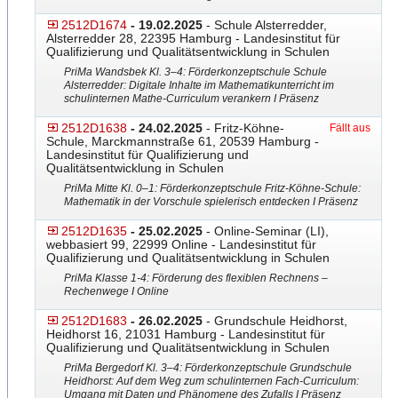
2512D1674
- 19.02.2025
- Schule Alsterredder,
Alsterredder 28, 22395 Hamburg - Landesinstitut für
Qualifizierung und Qualitätsentwicklung in Schulen
PriMa Wandsbek Kl. 3–4: Förderkonzeptschule Schule
Alsterredder: Digitale Inhalte im Mathematikunterricht im
schulinternen Mathe-Curriculum verankern I Präsenz
2512D1638
- 24.02.2025
- Fritz-Köhne-
Fällt aus
Schule, Marckmannstraße 61, 20539 Hamburg -
Landesinstitut für Qualifizierung und
Qualitätsentwicklung in Schulen
PriMa Mitte Kl. 0–1: Förderkonzeptschule Fritz-Köhne-Schule:
Mathem
​atik in der Vorschule spielerisch entdecken I Präsenz
2512D1635
- 25.02.2025
- Online-Seminar (LI),
webbasiert 99, 22999 Online - Landesinstitut für
Qualifizierung und Qualitätsentwicklung in Schulen
PriMa Klasse 1-4: Förderung des flexiblen Rechnens –
Rechenwege I Online
2512D1683
- 26.02.2025
- Grundschule Heidhorst,
Heidhorst 16, 21031 Hamburg - Landesinstitut für
Qualifizierung und Qualitätsentwicklung in Schulen
PriMa Bergedorf Kl. 3–4: Förderkonzeptschule Grundschule
Heidhorst: Auf dem Weg zum schulinternen Fach-Curriculum:
Umgang mit Daten und Phänomene des Zufalls I Präsenz