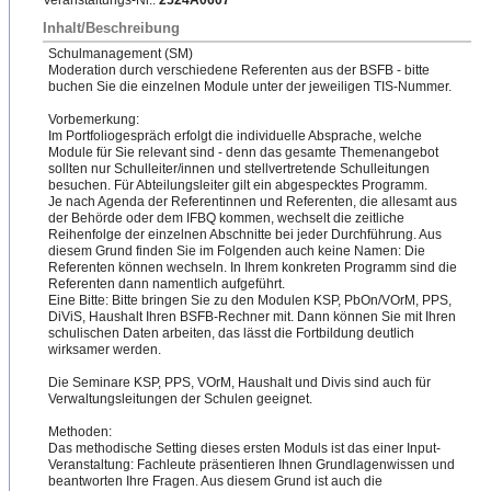
Veranstaltungs-Nr.:
2524A0607
Inhalt/Beschreibung
Schulmanagement (SM)
Moderation durch verschiedene Referenten aus der BSFB - bitte
buchen Sie die einzelnen Module unter der jeweiligen TIS-Nummer.
Vorbemerkung:
Im Portfoliogespräch erfolgt die individuelle Absprache, welche
Module für Sie relevant sind - denn das gesamte Themenangebot
sollten nur Schulleiter/innen und stellvertretende Schulleitungen
besuchen. Für Abteilungsleiter gilt ein abgespecktes Programm.
Je nach Agenda der Referentinnen und Referenten, die allesamt aus
der Behörde oder dem IFBQ kommen, wechselt die zeitliche
Reihenfolge der einzelnen Abschnitte bei jeder Durchführung. Aus
diesem Grund finden Sie im Folgenden auch keine Namen: Die
Referenten können wechseln. In Ihrem konkreten Programm sind die
Referenten dann namentlich aufgeführt.
Eine Bitte: Bitte bringen Sie zu den Modulen KSP, PbOn/VOrM, PPS,
DiViS, Haushalt Ihren BSFB-Rechner mit. Dann können Sie mit Ihren
schulischen Daten arbeiten, das lässt die Fortbildung deutlich
wirksamer werden.
Die Seminare KSP, PPS, VOrM, Haushalt und Divis sind auch für
Verwaltungsleitungen der Schulen geeignet.
Methoden:
Das methodische Setting dieses ersten Moduls ist das einer Input-
Veranstaltung: Fachleute präsentieren Ihnen Grundlagenwissen und
beantworten Ihre Fragen. Aus diesem Grund ist auch die