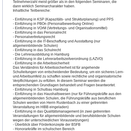
Teilnehmerzahl meist größer als in den folgenden Seminaren, die
dann wirklich Seminarcharakter haben.
Inhaltliche Teilbereiche:
- Einführung in KSP (Kapazitäts- und Strukturplanung) und PPS
- Einführung in PBOn (Personalbewerbung Online)
- Einführung in VOrM (Vertretungs- und Organisationsmittel)
- Einführung in das Personalrecht
- Personalvertretungsrecht
-
​ Einführung in die IT-Beschaffung und Ausstattung (nur
allgemeinbildende Schulen)
- Einführung in das Schulrecht
- Die Lehrerausbildung in Hamburg
- Einführung in die Lehrerarbeitszeitverordnun
​g (LAZVO)
- Einführung in die Arbeitssicherheit
Das Verständnis für Arbeitssicherheit ist für angehende
Schulleitungen von entscheidender Bedeutung, um ein sicheres Lern-
und Arbeitsumfeld zu schaffen sowie rechtliche und organisatorische
Verpflichtungen zu erfüllen. In diesem Seminar werden die
entsprechenden Grundlagen behandelt und Fragen beantwortet.
- Einführung in Schulbau Hamburg
- Einführung in das Haushaltswesen (nur für Führungskräfte aus den
allgemeinbildenden Schulen, die Führungskräfte aus beruflichen
Schulen werden von Herrn Rustenbach zu einer getrennten
Veranstaltung im HIBB eingeladen)
- Einführung in das Qualitätsmanagement (in zwei getrennten
Veranstaltungen für allgemeinbildende und berufsbildende Schulen
wegen der unterschiedlichen Voraussetzungen)
- Überblick über Förderkonzepte der BSFB
- Honorarkräfte im schulischen Bereich