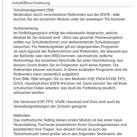
Inhalt/Beschreibung
Schulmanagement (SM)
Moderation durch verschiedene Referenten aus der BSFB - bitte
buchen Sie die einzelnen Module unter der jeweiligen TIS-Nummer.
Vorbemerkung:
Im Portfoliogespräch erfolgt die individuelle Absprache, welche
Module für Sie relevant sind - denn das gesamte Themenangebot
sollten nur Schulleiter/innen und stellvertretende Schulleitungen
besuchen. Für Abteilungsleiter gilt ein abgespecktes Programm.
Je nach Agenda der Referentinnen und Referenten, die allesamt aus
der Behörde oder dem IFBQ kommen, wechselt die zeitliche
Reihenfolge der einzelnen Abschnitte bei jeder Durchführung. Aus
diesem Grund finden Sie im Folgenden auch keine Namen: Die
Referenten können wechseln. In Ihrem konkreten Programm sind die
Referenten dann namentlich aufgeführt.
Eine Bitte: Bitte bringen Sie zu den Modulen KSP, PbOn/VOrM, PPS,
DiViS, Haushalt Ihren BSFB-Rechner mit. Dann können Sie mit Ihren
schulischen Daten arbeiten, das lässt die Fortbildung deutlich
wirksamer werden.
Die Seminare KSP, PPS, VOrM, Haushalt und Divis sind auch für
Verwaltungsleitungen der Schulen geeignet.
Methoden:
Das methodische Setting dieses ersten Moduls ist das einer Input-
Veranstaltung: Fachleute präsentieren Ihnen Grundlagenwissen und
beantworten Ihre Fragen. Aus diesem Grund ist auch die
Teilnehmerzahl meist größer als in den folgenden Seminaren, die