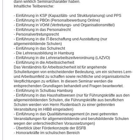
dann wirklich Seminarcharakter haben.
Inhaltliche Teilbereiche:
- Einführung in KSP (Kapazitäts- und Strukturplanung) und PPS
- Einführung in PBOn (Personalbewerbung Online)
- Einführung in VOrM (Vertretungs- und Organisationsmittel)
- Einführung in das Personalrecht
- Personalvertretungsrecht
-
​ Einführung in die IT-Beschaffung und Ausstattung (nur
allgemeinbildende Schulen)
- Einführung in das Schulrecht
- Die Lehrerausbildung in Hamburg
- Einführung in die Lehrerarbeitszeitverordnun
​g (LAZVO)
- Einführung in die Arbeitssicherheit
Das Verständnis für Arbeitssicherheit ist für angehende
Schulleitungen von entscheidender Bedeutung, um ein sicheres Lern-
und Arbeitsumfeld zu schaffen sowie rechtliche und organisatorische
Verpflichtungen zu erfüllen. In diesem Seminar werden die
entsprechenden Grundlagen behandelt und Fragen beantwortet.
- Einführung in Schulbau Hamburg
- Einführung in das Haushaltswesen (nur für Führungskräfte aus den
allgemeinbildenden Schulen, die Führungskräfte aus beruflichen
Schulen werden von Herrn Rustenbach zu einer getrennten
Veranstaltung im HIBB eingeladen)
- Einführung in das Qualitätsmanagement (in zwei getrennten
Veranstaltungen für allgemeinbildende und berufsbildende Schulen
wegen der unterschiedlichen Voraussetzungen)
- Überblick über Förderkonzepte der BSFB
- Honorarkräfte im schulischen Bereich