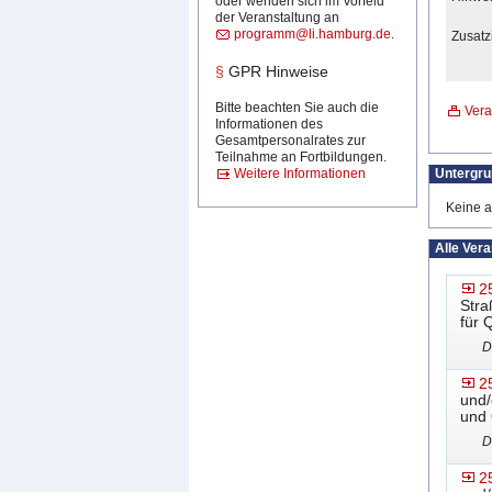
oder wenden sich im Vorfeld
der Veranstaltung an
programm@li.hamburg.de
.
Zusatz
§
GPR Hinweise
Bitte beachten Sie auch die
Vera
Informationen des
Gesamtpersonalrates zur
Teilnahme an Fortbildungen.
Untergr
Weitere Informationen
Keine a
Alle Ver
2
Stra
für 
D
2
und/
und 
D
2