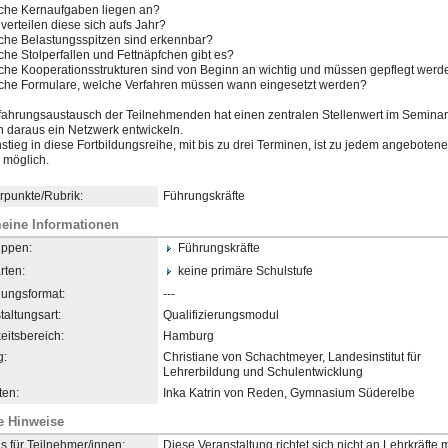
he Kernaufgaben liegen an?
verteilen diese sich aufs Jahr?
he Belastungsspitzen sind erkennbar?
he Stolperfallen und Fettnäpfchen gibt es?
he Kooperationsstrukturen sind von Beginn an wichtig und müssen gepflegt werd
he Formulare, welche Verfahren müssen wann eingesetzt werden?
fahrungsaustausch der Teilnehmenden hat einen zentralen Stellenwert im Seminar,
 daraus ein Netzwerk entwickeln.
nstieg in diese Fortbildungsreihe, mit bis zu drei Terminen, ist zu jedem angeboten
 möglich.
punkte/Rubrik:
Führungskräfte
eine Informationen
uppen:
Führungskräfte
rten:
keine primäre Schulstufe
dungsformat:
---
taltungsart:
Qualifizierungsmodul
eitsbereich:
Hamburg
g:
Christiane von Schachtmeyer, Landesinstitut für
Lehrerbildung und Schulentwicklung
en:
Inka Katrin von Reden, Gymnasium Süderelbe
e Hinweise
s für Teilnehmer/innen:
Diese Veranstaltung richtet sich nicht an Lehrkräfte m