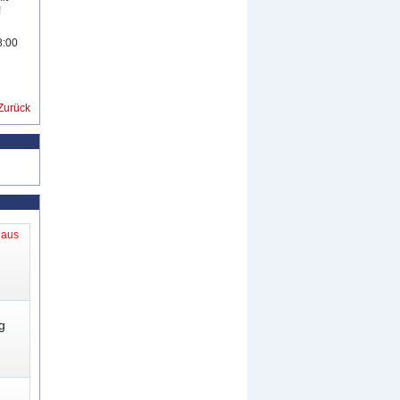
!
8:00
Zurück
t aus
g