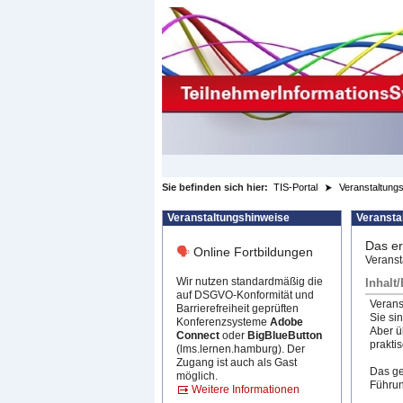
zum Inhalt wechseln
Sie befinden sich hier:
TIS-Portal
Veranstaltungs
Veranstaltungshinweise
Veransta
Das er
🗣
Online Fortbildungen
Veranst
Wir nutzen standardmäßig die
Inhalt
auf DSGVO-Konformität und
Verans
Barrierefreiheit geprüften
Sie si
Konferenzsysteme
Adobe
Aber ü
Connect
oder
BigBlueButton
prakti
(lms.lernen.hamburg). Der
Zugang ist auch als Gast
Das ge
möglich.
Führun
Weitere Informationen