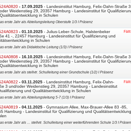
524A0820
- 17.09.2025
- Landesinstitut Hamburg, Felix-Dahn-Straße 3
oder Weidenstieg 29, 20357 Hamburg - Landesinstitut für Qualifizierun
Qualitätsentwicklung in Schulen
as erste Jahr als Abteilungsleitung Oberstufe 1/3 I Präsenz
524A0823
- 01.10.2025
- Julius-Leber-Schule, Halstenbeker
Fäll
ße 41 -, 22457 Hamburg - Landesinstitut für Qualifizierung und
itätsentwicklung in Schulen
as erste Jahr als Didaktische Leitung (1/3) I Präsenz
524A0808
- 16.10.2025
- Landesinstitut Hamburg, Felix-Dahn-Straße 3
oder Weidenstieg 29, 20357 Hamburg - Landesinstitut für Qualifizierun
Qualitätsentwicklung in Schulen
as erste Jahr als stellvtr. Schulleitung einer Grundschule (1/2) I Präsenz
524A0822
- 03.11.2025
- Landesinstitut Hamburg, Felix-Dahn-
Fäll
ße 3 und/oder Weidenstieg 29, 20357 Hamburg - Landesinstitut
Qualifizierung und Qualitätsentwicklung in Schulen
as erste Jahr als Abteilungsleitung 5-7 (1/3) I Präsenz
524A0819
- 04.11.2025
- Gymnasium Allee, Max-Brauer-Allee 83 -85,
5 Hamburg - Landesinstitut für Qualifizierung und Qualitätsentwicklung
len
as erste Jahr als … stellvtr. Schulleitung einer weiterführenden Schule 1/3 I Präse