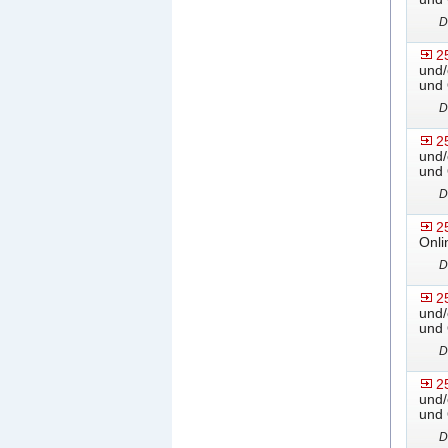
D
2
und/
und 
D
2
und/
und 
D
2
Onli
D
2
und/
und 
D
2
und/
und 
D