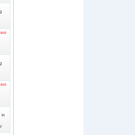
g
t aus
g
t aus
 in
nz