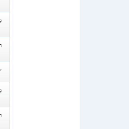
g
g
en
g
g