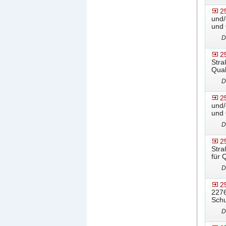
2
und/
und 
D
2
Stra
Qual
D
2
und/
und 
D
2
Stra
für 
D
2
2276
Schu
D