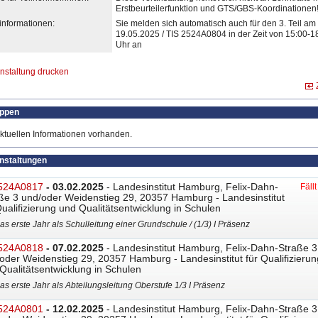
Erstbeurteilerfunktion und GTS/GBS-Koordinationen
informationen:
Sie melden sich automatisch auch für den 3. Teil am
19.05.2025 / TIS 2524A0804 in der Zeit von 15:00-1
Uhr an
nstaltung drucken
uppen
ktuellen Informationen vorhanden.
anstaltungen
524A0817
- 03.02.2025
- Landesinstitut Hamburg, Felix-Dahn-
Fäll
ße 3 und/oder Weidenstieg 29, 20357 Hamburg - Landesinstitut
Qualifizierung und Qualitätsentwicklung in Schulen
as erste Jahr als Schulleitung einer Grundschule / (1/3) I Präsenz
524A0818
- 07.02.2025
- Landesinstitut Hamburg, Felix-Dahn-Straße 3
oder Weidenstieg 29, 20357 Hamburg - Landesinstitut für Qualifizierun
Qualitätsentwicklung in Schulen
as erste Jahr als Abteilungsleitung Oberstufe 1/3 I Präsenz
524A0801
- 12.02.2025
- Landesinstitut Hamburg, Felix-Dahn-Straße 3