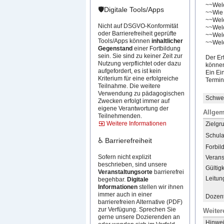
~~Welc
🛡️Digitale Tools/Apps
~~Wie 
~~Welc
Nicht auf DSGVO-Konformität
~~Welc
oder Barrierefreiheit geprüfte
~~Welc
Tools/Apps können
inhaltlicher
~~Welc
Gegenstand
einer Fortbildung
sein. Sie sind zu keiner Zeit zur
Der Er
Nutzung verpflichtet oder dazu
können
aufgefordert, es ist kein
Ein Ei
Kriterium für eine erfolgreiche
Termin
Teilnahme. Die weitere
Verwendung zu pädagogischen
Schwer
Zwecken erfolgt immer auf
eigene Verantwortung der
Allgem
Teilnehmenden.
Weitere Informationen
Zielgr
Schula
♿ Barrierefreiheit
Forbil
Sofern nicht explizit
Verans
beschrieben, sind unsere
Gültigk
Veranstaltungsorte
barrierefrei
Leitun
begehbar.
Digitale
Informationen
stellen wir ihnen
immer auch in einer
Dozent
barrierefreien Alternative (PDF)
zur Verfügung. Sprechen Sie
Weiter
gerne unsere Dozierenden an
Hinwei