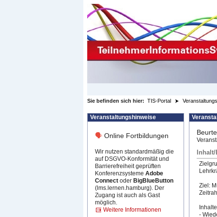
zum Inhalt wechseln
Sie befinden sich hier:
TIS-Portal
Veranstaltungs
Veranstaltungshinweise
Veransta
Beurte
🗣
Online Fortbildungen
Veranst
Wir nutzen standardmäßig die
Inhalt
auf DSGVO-Konformität und
Zielgr
Barrierefreiheit geprüften
Lehrkr
Konferenzsysteme
Adobe
Connect
oder
BigBlueButton
​Ziel: 
(lms.lernen.hamburg). Der
Zeitra
Zugang ist auch als Gast
möglich.
Inhalte
Weitere Informationen
- Wied