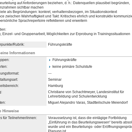
Beurteilung auf Anforderungen beziehen, d. h.: Datenquellen plausibel begründen,
nzrahmen sichtbar machen
piele als Begründungen: konkret, verhaltensbezogen, im Situationskontext
nce zwischen Wahrhaftigkeit und Takt: Kritisches ehrlich und konstruktiv kommunizi
persönliche Sprachrepertoire reflektieren und erweitern
den:
g, Einzel- und Gruppenarbeit, Möglichkeiten zur Erprobung in Trainingssituationen
punkte/Rubrik:
Führungskräfte
eine Informationen
uppen:
Führungskräfte
rten:
keine primäre Schulstufe
dungsformat:
---
taltungsart:
Seminar
eitsbereich:
Hamburg
g:
Christiane von Schachtmeyer, Landesinstitut für
Lehrerbildung und Schulentwicklung
en:
Miguel Alejandro Varas, Stadtteilschule Meiendorf
e Hinweise
s für Teilnehmer/innen:
Voraussetzung ist, dass die eintägige Fortbildung
„Einführung in das Beurteilungswesen“ bereits absol
wurde und ein Beurteilungs- oder Eröffnungsgespräc
Planung ist.