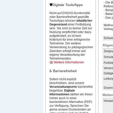
- Die 
🛡️Digitale Tools/Apps
Refere
- Beis
Nicht auf DSGVO-Konformität
- Bala
oder Barrierefreiheit geprüfte
- Das 
Tools/Apps können
inhaltlicher
Gegenstand
einer Fortbildung
Metho
sein. Sie sind zu keiner Zeit zur
Vortr
​a
Nutzung verpflichtet oder dazu
aufgefordert, es ist kein
Schwer
Kriterium für eine erfolgreiche
Teilnahme. Die weitere
Allgem
Verwendung zu pädagogischen
Zwecken erfolgt immer auf
Zielgr
eigene Verantwortung der
Schula
Teilnehmenden.
Weitere Informationen
Forbil
Verans
♿ Barrierefreiheit
Gültigk
Leitun
Sofern nicht explizit
beschrieben, sind unsere
Veranstaltungsorte
barrierefrei
Dozent
begehbar.
Digitale
Informationen
stellen wir ihnen
Weiter
immer auch in einer
Hinwei
barrierefreien Alternative (PDF)
zur Verfügung. Sprechen Sie
gerne unsere Dozierenden an