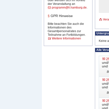
oder wenden sich im Vorfeld
der Veranstaltung an
programm@li.hamburg.de
.
§
GPR Hinweise
Vera
Bitte beachten Sie auch die
Informationen des
Gesamtpersonalrates zur
Untergr
Teilnahme an Fortbildungen.
Weitere Informationen
Keine a
Alle Ver
2
und/
und 
B
2
und/
und 
B
2
und/
und 