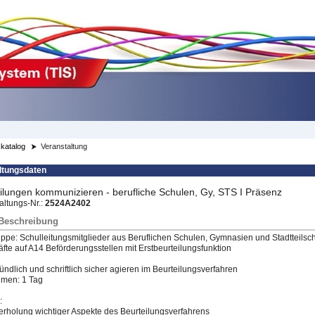
katalog
Veranstaltung
ltungsdaten
ilungen kommunizieren - berufliche Schulen, Gy, STS I Präsenz
altungs-Nr.:
2524A2402
/Beschreibung
uppe: Schulleitungsmitglieder aus Beruflichen Schulen, Gymnasien und Stadtteilsc
äfte auf A14 Beförderungsstellen mit Erstbeurteilungsfunktion
Mündlich und schriftlich sicher agieren im Beurteilungsverfahren
hmen: 1 Tag
:
erholung wichtiger Aspekte des Beurteilungsverfahrens