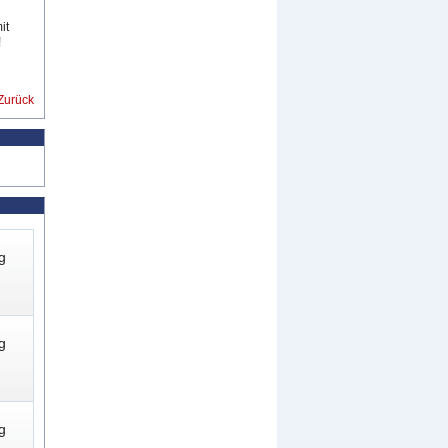
it
!
Zurück
g
g
g