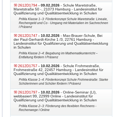
2612D1794
- 09.02.2026
- Schule Maretstraße,
Maretstraße 50 -, 21073 Hamburg - Landesinstitut für
Qualifizierung und Qualitätsentwicklung in Schulen
PriMa Klasse 1–3: Förderkonzept Schule Maretstraße: Lineale,
Rechengeld und Co - Umgang mit Materialien im Sachrechnen
I Präsenz
2612D1747
- 10.02.2026
- Max-Brauer-Schule, Bei
der Paul-Gerhardt-Kirche 1 /3, 22761 Hamburg -
Landesinstitut für Qualifizierung und Qualitätsentwicklung
in Schulen
PriMa Klasse 2–4: Begabung im Mathematikunterricht –
Entfaltung fördern I Präsenz
2612D1757
- 10.02.2026
- Schule Frohmestraße,
Frohmestraße 42, 22457 Hamburg - Landesinstitut für
Qualifizierung und Qualitätsentwicklung in Schulen
PriMa Klasse 1–4: Förderkonzept Schule Frohmestraße: Starke
Schülerinnen und Schüler fördern I Präsenz
2612D1797
- 10.02.2026
- Online-Seminar (LI),
webbasiert 99, 22999 Online - Landesinstitut für
Qualifizierung und Qualitätsentwicklung in Schulen
PriMa Klasse 2–3: Förderung des flexiblen Rechnens -
Rechenwege I Online