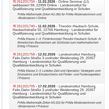
2612D1704
- 11.02.2026
- Online-Seminar (LI),
webbasiert 99, 22999 Online - Landesinstitut für
Qualifizierung und Qualitätsentwicklung in Schulen
PriMa-Mathematik-Zirkel-AG
​​​ (Mi) für PriMa-Moderatorinnen und
-Moderatoren I Online
2612D1740
- 11.02.2026
- Theodor-Haubach-Schule,
Haubachstraße 55, 22765 Hamburg - Landesinstitut für
Qualifizierung und Qualitätsentwicklung in Schulen
PriMa Klasse 1–4: Förderkonzept Theodor-Haubach-Schule: Ar
ithmetisches Basiswissen als Schlüssel zum mathematischen
Erfolg I Präsenz
2612D1758
- 12.02.2026
- Landesinstitut Hamburg,
Felix-Dahn-Straße 3 und/oder Weidenstieg 29, 20357
Hamburg - Landesinstitut für Qualifizierung und
Qualitätsentwicklung in Schulen
PriMa Klasse 2–3: Leitidee Zahl und Operation: Strategien zum
Einmaleins und Einsdurcheins mit Förder- und Forderaspekten
I Präsenz
2612D1705
- 17.02.2026
- Landesinstitut Hamburg,
Felix-Dahn-Straße 3 und/oder Weidenstieg 29, 20357
Hamburg - Landesinstitut für Qualifizierung und
Qualitätsentwicklung in Schulen
PriMa-Mathematik-Zirkel-AG
​​​ (Di) für PriMa-Moderatorinnen und
-Moderatoren I Präsenz