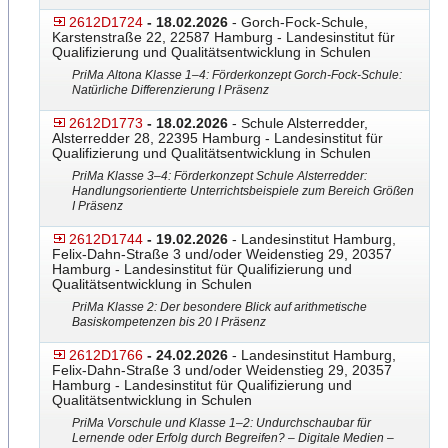
2612D1724
- 18.02.2026
- Gorch-Fock-Schule,
Karstenstraße 22, 22587 Hamburg - Landesinstitut für
Qualifizierung und Qualitätsentwicklung in Schulen
PriMa Altona Klasse 1–4: Förderkonzept Gorch-Fock-Schule:
Natürli
​​che Differenzierung I Präsenz
2612D1773
- 18.02.2026
- Schule Alsterredder,
Alsterredder 28, 22395 Hamburg - Landesinstitut für
Qualifizierung und Qualitätsentwicklung in Schulen
PriMa Klasse 3–4: Förderkonzept Schule Alsterredder:
Handlungsori
​entierte Unterrichtsbeispiele zum Bereich Größen
I Präsenz
2612D1744
- 19.02.2026
- Landesinstitut Hamburg,
Felix-Dahn-Straße 3 und/oder Weidenstieg 29, 20357
Hamburg - Landesinstitut für Qualifizierung und
Qualitätsentwicklung in Schulen
PriMa Klasse 2: Der besondere Blick auf arithmetische
Basiskompetenzen bis 20 I Präsenz
2612D1766
- 24.02.2026
- Landesinstitut Hamburg,
Felix-Dahn-Straße 3 und/oder Weidenstieg 29, 20357
Hamburg - Landesinstitut für Qualifizierung und
Qualitätsentwicklung in Schulen
PriMa Vorschule und Klasse 1–2: Undurchschaubar für
Lernende oder Erfolg durch Begreifen? – Digitale Medien –