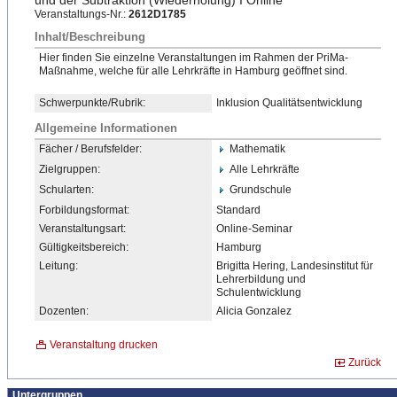
und der Subtraktion (Wiederholung) I Online
Veranstaltungs-Nr.:
2612D1785
Inhalt/Beschreibung
Hier finden Sie einzelne Veranstaltungen im Rahmen der PriMa-
Maßnahme, welche für alle Lehrkräfte in Hamburg geöffnet sind.
Schwerpunkte/Rubrik:
Inklusion Qualitätsentwicklung
Allgemeine Informationen
Fächer / Berufsfelder:
Mathematik
Zielgruppen:
Alle Lehrkräfte
Schularten:
Grundschule
Forbildungsformat:
Standard
Veranstaltungsart:
Online-Seminar
Gültigkeitsbereich:
Hamburg
Leitung:
Brigitta Hering, Landesinstitut für
Lehrerbildung und
Schulentwicklung
Dozenten:
Alicia Gonzalez
Veranstaltung drucken
Zurück
Untergruppen