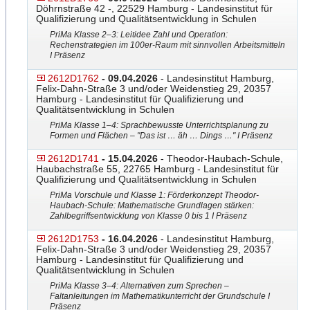
Döhrnstraße 42 -, 22529 Hamburg - Landesinstitut für
Qualifizierung und Qualitätsentwicklung in Schulen
PriMa Klasse 2–3: Leitidee Zahl und Operation:
Rechenstrategie
​n im 100er-Raum mit sinnvollen Arbeitsmitteln
I Präsenz
2612D1762
- 09.04.2026
- Landesinstitut Hamburg,
Felix-Dahn-Straße 3 und/oder Weidenstieg 29, 20357
Hamburg - Landesinstitut für Qualifizierung und
Qualitätsentwicklung in Schulen
PriMa Klasse 1–4: Sprachbewusste Unterrichtsplanung zu
Formen und Flächen – "Das ist … äh … Dings …" I Präsenz
2612D1741
- 15.04.2026
- Theodor-Haubach-Schule,
Haubachstraße 55, 22765 Hamburg - Landesinstitut für
Qualifizierung und Qualitätsentwicklung in Schulen
PriMa Vorschule und Klasse 1: Förderkonzept Theodor-
Haubach-Schule: Ma
​thematische Grundlagen stärken:
Zahlbegriffsentwicklung von Klasse 0 bis 1 I Präsenz
2612D1753
- 16.04.2026
- Landesinstitut Hamburg,
Felix-Dahn-Straße 3 und/oder Weidenstieg 29, 20357
Hamburg - Landesinstitut für Qualifizierung und
Qualitätsentwicklung in Schulen
PriMa Klasse 3–4: Alternativen zum Sprechen –
Faltanleitungen im Mathematikunterricht der Grundschule I
Präsenz