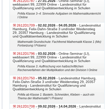
2612D1787
- 27.01.2026
- Online-Seminar (LI),
webbasiert 99, 22999 Online - Landesinstitut für
Qualifizierung und Qualitätsentwicklung in Schulen
PriMa Klasse 3–4: Sinnvolle Aufgaben im Mathematikunterricht
I Online
2612D1709
- 02.02.2026 - 04.05.2026
- Landesinstitut
Hamburg, Felix-Dahn-Straße 3 und/oder Weidenstieg
29, 20357 Hamburg - Landesinstitut für Qualifizierung
und Qualitätsentwicklung in Schulen
Mathematik Grundschule: Fachfremd Mathematik Klasse 1 (Mo)
Fortsetzung I Präsenz
2612D1796
- 03.02.2026
- Online-Seminar (LI),
webbasiert 99, 22999 Online - Landesinstitut für
Qualifizierung und Qualitätsentwicklung in Schulen
PriMa Klasse 3: Auffrischung von halbschriftlichen
Rechenverfahren der Multiplikation und der Division I Online
2612D1750
- 05.02.2026
- Landesinstitut Hamburg,
Felix-Dahn-Straße 3 und/oder Weidenstieg 29, 20357
Hamburg - Landesinstitut für Qualifizierung und
Qualitätsentwicklung in Schulen
PriMa ab Klasse 1: Basteln, Schneiden, Kleben – auch ein
Thema der Mathematik? I Präsenz
2612D1708
- 09.02.2026 - 14.04.2026
- Landesinstitut