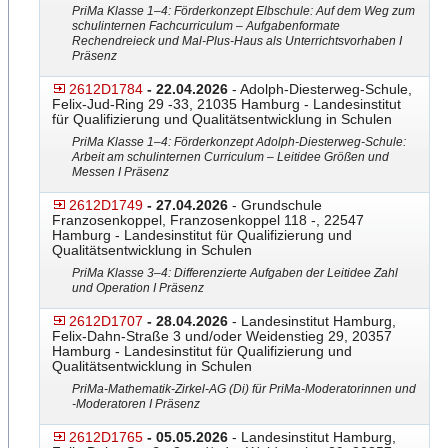
PriMa Klasse 1–4: Förderkonzept Elbschule: Auf dem Weg zum
schulinternen Fachcurriculum – Aufgabenformate
Rechendreieck und Mal-Plus-Haus als Unterrichtsvorhaben I
Präsenz
2612D1784
- 22.04.2026
- Adolph-Diesterweg-Schule,
Felix-Jud-Ring 29 -33, 21035 Hamburg - Landesinstitut
für Qualifizierung und Qualitätsentwicklung in Schulen
PriMa Klasse 1–4: Förderkonzept Adolph-Diesterweg-Schule:
Arbeit am schulinternen Curriculum – Leitidee Größen und
Messen I Präsenz
2612D1749
- 27.04.2026
- Grundschule
Franzosenkoppel, Franzosenkoppel 118 -, 22547
Hamburg - Landesinstitut für Qualifizierung und
Qualitätsentwicklung in Schulen
PriMa Klasse 3–4: Differenzierte Aufgaben der Leitidee Zahl
und Operation I Präsenz
2612D1707
- 28.04.2026
- Landesinstitut Hamburg,
Felix-Dahn-Straße 3 und/oder Weidenstieg 29, 20357
Hamburg - Landesinstitut für Qualifizierung und
Qualitätsentwicklung in Schulen
PriMa-Mathematik-Zirkel-AG
​​​ (Di) für PriMa-Moderatorinnen und
-Moderatoren I Präsenz
2612D1765
- 05.05.2026
- Landesinstitut Hamburg,