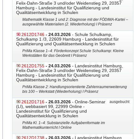
Felix-Dahn-Straße 3 und/oder Weidenstieg 29, 20357
Hamburg - Landesinstitut für Qualifizierung und
Qualitätsentwicklung in Schulen
Mathematik Klasse 1 und 2: Diagnose mit der FÖDIMA-Kartei –
ausgewählte Materialien (2. Wiederholung) I Präsenz
2612D1746
- 24.03.2026
- Schule Schulkamp,
Schulkamp 1 /3, 22609 Hamburg - Landesinstitut für
Qualifizierung und Qualitätsentwicklung in Schulen
PriMa Klasse 1–4: Förderkonzept Schule Schulkamp: Kleine
Werkstätten für das Geobrett I Präsenz
2612D1755
- 24.03.2026
- Landesinstitut Hamburg,
Felix-Dahn-Straße 3 und/oder Weidenstieg 29, 20357
Hamburg - Landesinstitut für Qualifizierung und
Qualitätsentwicklung in Schulen
PriMa Klasse 2: Handlungsorientierte Zahlenraumerweiterung
bis 100 – Werkstatt (Wiederholung) I Präsenz
2612D1716
- 26.03.2026
- Online-Seminar
ausgebucht
(LI), webbasiert 99, 22999 Online -
Landesinstitut für Qualifizierung und
Qualitätsentwicklung in Schulen
PriMa Kl. 1–4: Substanzielle Aufgabenformate im
Mathematikunterricht I Online
2612D1738
- 26.03.2026
- Landesinstitut Hamburg,