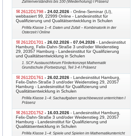
Zahlenverständnis bis 100 (Wiederholung) I Präsenz
2612D1798
- 24.02.2026
- Online-Seminar (LI),
webbasiert 99, 22999 Online - Landesinstitut für
Qualifizierung und Qualitätsentwicklung in Schulen
PriMa Klasse 1–4: Daten und Zufall – Kombinatorik in der
Osterzeit I Online
2612D1701
- 26.02.2026 - 07.04.2026
- Landesinstitut
Hamburg, Felix-Dahn-Straße 3 und/oder Weidenstieg
29, 20357 Hamburg - Landesinstitut für Qualifizierung
und Qualitätsentwicklung in Schulen
1. SCP Austauschforum Förderkonzept Mathematik
Grundschule (Fortsetzung), Teil 3-4 I Präsenz
2612D1761
- 26.02.2026
- Landesinstitut Hamburg,
Felix-Dahn-Straße 3 und/oder Weidenstieg 29, 20357
Hamburg - Landesinstitut für Qualifizierung und
Qualitätsentwicklung in Schulen
PriMa Klasse 1–4: Sachaufgaben sprachbewusst unterrichten I
Präsenz
2612D1752
- 16.03.2026
- Landesinstitut Hamburg,
Felix-Dahn-Straße 3 und/oder Weidenstieg 29, 20357
Hamburg - Landesinstitut für Qualifizierung und
Qualitätsentwicklung in Schulen
PriMa Klasse 1–4: Spiele und Spielen im Mathematikunterricht