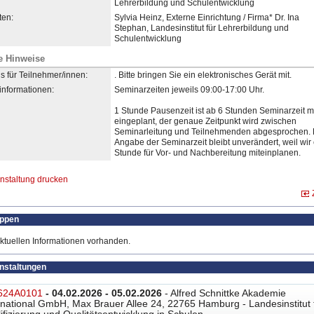
Lehrerbildung und Schulentwicklung
en:
Sylvia Heinz, Externe Einrichtung / Firma* Dr. Ina
Stephan, Landesinstitut für Lehrerbildung und
Schulentwicklung
e Hinweise
s für Teilnehmer/innen:
. Bitte bringen Sie ein elektronisches Gerät mit.
informationen:
Seminarzeiten jeweils 09:00-17:00 Uhr.
1 Stunde Pausenzeit ist ab 6 Stunden Seminarzeit mi
eingeplant, der genaue Zeitpunkt wird zwischen
Seminarleitung und Teilnehmenden abgesprochen. 
Angabe der Seminarzeit bleibt unverändert, weil wir
Stunde für Vor- und Nachbereitung miteinplanen.
nstaltung drucken
uppen
ktuellen Informationen vorhanden.
anstaltungen
624A0101
- 04.02.2026 - 05.02.2026
- Alfred Schnittke Akademie
rnational GmbH, Max Brauer Allee 24, 22765 Hamburg - Landesinstitut 