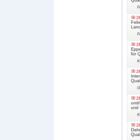
Qual
F
2
Feli
Land
F
2
Eppe
für 
K
2
Inte
Qual
G
2
und/
und 
K
2
Dahn
Qual