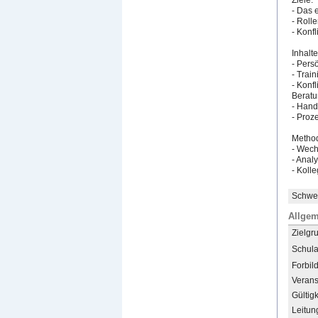
Ziele:
- Das 
- Rolle
- Konfl
Inhalte
- Pers
- Train
- Konf
Beratu
- Hand
- Proz
Metho
- Wech
- Analy
- Kolle
Schwer
Allgem
Zielgr
Schula
Forbil
Verans
Gültigk
Leitun