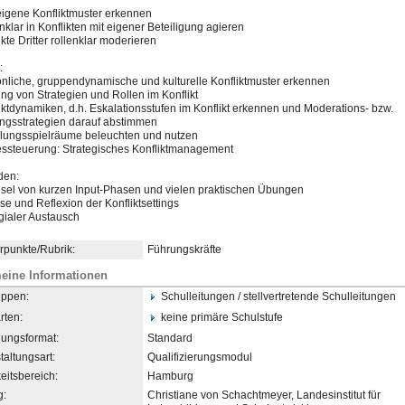
eigene Konfliktmuster erkennen
nklar in Konflikten mit eigener Beteiligung agieren
ikte Dritter rollenklar moderieren
:
ö​nliche, gruppendynamische und kulturelle Konfliktmuster erkennen
ing von Strategien und Rollen im Konflikt
liktdynamiken​, d.h. Eskalationsstufen im Konflikt erkennen und Moderations- bzw.
ngsstrategien darauf abstimmen
lungsspielrä​ume beleuchten und nutzen
essteuerung: Strategisches Konfliktmanagement
d
​​​en:
sel von kurzen Input-Phasen und vielen praktischen Übungen
se und Reflexion der Konfliktsettings
gial​er Austausch
punkte/Rubrik:
Führungskräfte
eine Informationen
uppen:
Schulleitungen / stellvertretende Schulleitungen
rten:
keine primäre Schulstufe
dungsformat:
Standard
taltungsart:
Qualifizierungsmodul
eitsbereich:
Hamburg
g:
Christiane von Schachtmeyer, Landesinstitut für