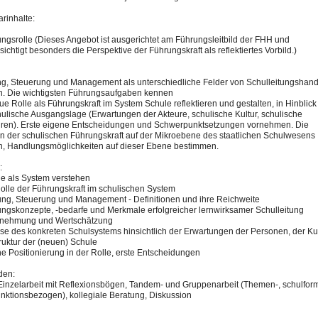
rinhalt
​e:​
ungsrolle (Dieses Angebot ist ausgerichtet am Führungsleitbild der FHH und
ichtigt besonders die Perspektive der Führungskraft als reflektiertes Vorbild.)
g,
​ Steuerung und Management als unterschiedliche Felder von Schulleitungshan
. Die wichtigsten Führungsaufgaben kennen
ue Rolle als Führungskraft im System Schule reflektieren und gestalten, in Hinblick
hulische Ausgangslage (Erwartungen der Akteure, schulische Kultur, schulische
uren). Erste eigene Entscheidungen und Schwerpunktsetzungen vornehmen. Die
on der schulischen Führungskraft auf der Mikroebene des staatlichen Schulwesens
, Handlungsmöglichkeiten auf dieser Ebene bestimmen.
:
l​e als System verstehen
Rolle der Führungskraft im schulischen System
ung, Steuerung und Management - Definitionen und ihre Reichweite
ungskonzepte, -bedarfe und Merkmale erfolgreicher lernwirksamer Schulleitung
rnehmung und Wertschätzung
yse des konkreten Schulsystems hinsichtlich der Erwartungen der Personen, der Kul
ruktur der (neuen) Schule
ne Positionierung in der Rolle, erste Entscheidungen
den:
ut, Einzelarbeit mit Reflexionsbögen, Tandem- und Gruppenarbeit (Themen-, schulfor
unktionsbezogen), kollegiale Beratung, Diskussion