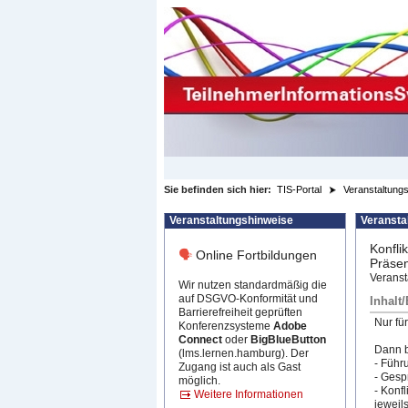
zum Inhalt wechseln
Sie befinden sich hier:
TIS-Portal
Veranstaltungs
Veranstaltungshinweise
Veransta
Konfli
🗣
Online Fortbildungen
Präse
Veranst
Wir nutzen standardmäßig die
auf DSGVO-Konformität und
Inhalt
Barrierefreiheit geprüften
Nur fü
Konferenzsysteme
Adobe
Connect
oder
BigBlueButton
Dann b
(lms.lernen.hamburg). Der
- Führ
Zugang ist auch als Gast
- Gesp
möglich.
- Konf
Weitere Informationen
jeweil