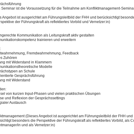
rächsführ​ung
 Seminar ist die Voraussetzung für die Teilnahme am Konfliktmanagement-Semina
s Angebot ist ausgerichtet am Führungsleitbild der FHH und berücksichtigt besond
spektive der Führungskraft als reflektiertes Vorbild und Vernetzer:in)
engerechte Kommunikation als Leitungskraft aktiv gestalten
unikationsko​mpetenz trainieren und erweitern
:
st​wahrnehmung, Fremdwahrnehmung, Feedback
ves Zuhören
ng mit Widerstand in Klammern
unikationsthe​oretisch
​​e Modelle
rächstypen an Schule
orientierte Gesprächsführung
ng mit Widerstand
den:
​sel von kurzen Input-Phasen und vielen praktischen Übungen
yse und Reflexion der Gesprächssettings
gia​ler Austausch
liktmanage​ment (Dieses Angebot ist ausgerichtet am Führungsleitbild der FHH und
sichtigt besonders die Perspektive der Führungskraft als reflektiertes Vorbild, als 
ntmanager/in und als Vernetzer:in)