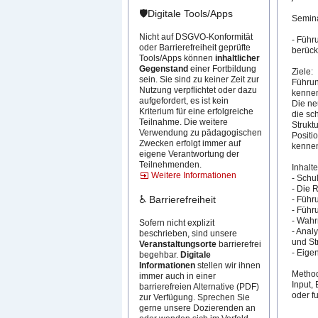
🛡️Digitale Tools/Apps
Semina
Nicht auf DSGVO-Konformität
- Führ
oder Barrierefreiheit geprüfte
berücks
Tools/Apps können
inhaltlicher
Gegenstand
einer Fortbildung
Ziele:
sein. Sie sind zu keiner Zeit zur
Führun
Nutzung verpflichtet oder dazu
kennen
aufgefordert, es ist kein
Die ne
Kriterium für eine erfolgreiche
die sc
Teilnahme. Die weitere
Strukt
Verwendung zu pädagogischen
Positi
Zwecken erfolgt immer auf
kennen
eigene Verantwortung der
Teilnehmenden.
Inhalte
Weitere Informationen
- Schu
- Die 
♿ Barrierefreiheit
- Führ
- Führ
- Wah
Sofern nicht explizit
- Anal
beschrieben, sind unsere
und St
Veranstaltungsorte
barrierefrei
- Eige
begehbar.
Digitale
Informationen
stellen wir ihnen
Metho
immer auch in einer
​​​Inp
barrierefreien Alternative (PDF)
oder f
zur Verfügung. Sprechen Sie
gerne unsere Dozierenden an