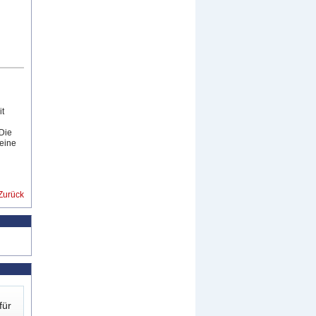
t
Die
 eine
Zurück
für