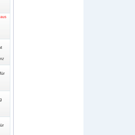
t aus
t
enz
für
g
ür