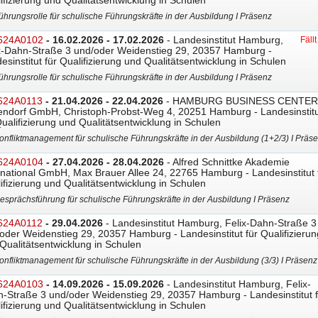
ifizierung und Qualitätsentwicklung in Schulen
ührungsrolle für schulische Führungskräfte in der Ausbildung I Präsenz
624A0102
- 16.02.2026 - 17.02.2026
- Landesinstitut Hamburg,
Fäll
x-Dahn-Straße 3 und/oder Weidenstieg 29, 20357 Hamburg -
esinstitut für Qualifizierung und Qualitätsentwicklung in Schulen
ührungsrolle für schulische Führungskräfte in der Ausbildung I Präsenz
624A0113
- 21.04.2026 - 22.04.2026
- HAMBURG BUSINESS CENTER
ndorf GmbH, Christoph-Probst-Weg 4, 20251 Hamburg - Landesinstitu
Qualifizierung und Qualitätsentwicklung in Schulen
onfliktmanagement für schulische Führungskräfte in der Ausbildung (1+2/3) I Präs
624A0104
- 27.04.2026 - 28.04.2026
- Alfred Schnittke Akademie
rnational GmbH, Max Brauer Allee 24, 22765 Hamburg - Landesinstitut 
ifizierung und Qualitätsentwicklung in Schulen
esprächsführung für schulische Führungskräfte in der Ausbildung I Präsenz
624A0112
- 29.04.2026
- Landesinstitut Hamburg, Felix-Dahn-Straße 3
oder Weidenstieg 29, 20357 Hamburg - Landesinstitut für Qualifizierun
Qualitätsentwicklung in Schulen
onfliktmanagement für schulische Führungskräfte in der Ausbildung (3/3) I Präsenz
624A0103
- 14.09.2026 - 15.09.2026
- Landesinstitut Hamburg, Felix-
-Straße 3 und/oder Weidenstieg 29, 20357 Hamburg - Landesinstitut f
ifizierung und Qualitätsentwicklung in Schulen