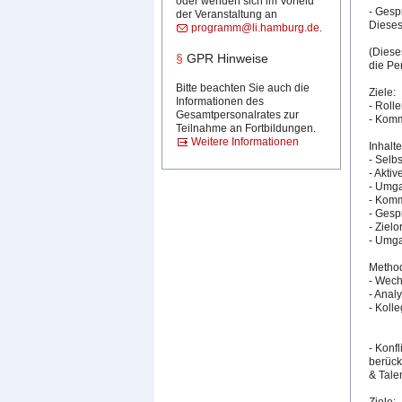
oder wenden sich im Vorfeld
- Gesp
der Veranstaltung an
Dieses
programm@li.hamburg.de
.
(Diese
§
GPR Hinweise
die Per
Bitte beachten Sie auch die
Ziele:
Informationen des
- Roll
Gesamtpersonalrates zur
- Komm
Teilnahme an Fortbildungen.
Weitere Informationen
Inhalte
- Selb
- Akti
- Umga
- Komm
- Gesp
- Ziel
- Umga
Metho
- Wech
- Anal
- Kolle
- Konf
berück
& Tale