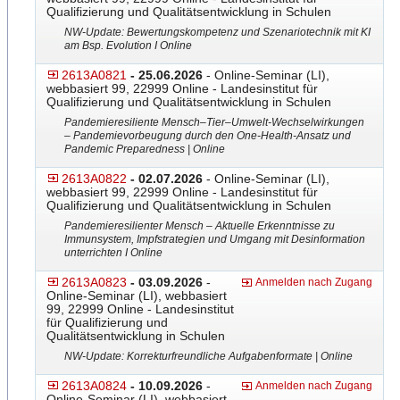
Qualifizierung und Qualitätsentwicklung in Schulen
NW-Update: Bewertungskompetenz und Szenariotechnik mit KI
am Bsp. Evolution I Online
2613A0821
- 25.06.2026
- Online-Seminar (LI),
webbasiert 99, 22999 Online - Landesinstitut für
Qualifizierung und Qualitätsentwicklung in Schulen
Pandemieresiliente Mensch–Tier–Umwelt-Wechsel
​wirkungen
– Pandemievorbeugung durch den One-Health-Ansatz und
Pandemic Preparedness | Online
2613A0822
- 02.07.2026
- Online-Seminar (LI),
webbasiert 99, 22999 Online - Landesinstitut für
Qualifizierung und Qualitätsentwicklung in Schulen
Pandemieresilienter Mensch – Aktuelle Erkenntnisse zu
Immunsystem, Impfstrategien und Umgang mit Desinformation
unterrichten I Online
2613A0823
- 03.09.2026
-
Anmelden nach Zugang
Online-Seminar (LI), webbasiert
99, 22999 Online - Landesinstitut
für Qualifizierung und
Qualitätsentwicklung in Schulen
NW-Update: Korrekturfreundliche Aufgabenformate | Online
2613A0824
- 10.09.2026
-
Anmelden nach Zugang
Online-Seminar (LI), webbasiert