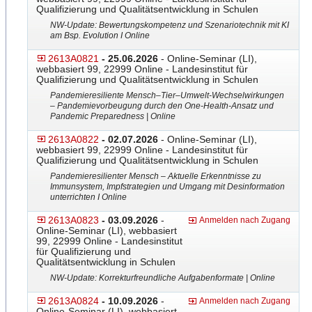
Qualifizierung und Qualitätsentwicklung in Schulen
NW-Update: Bewertungskompetenz und Szenariotechnik mit KI
am Bsp. Evolution I Online
2613A0821
- 25.06.2026
- Online-Seminar (LI),
webbasiert 99, 22999 Online - Landesinstitut für
Qualifizierung und Qualitätsentwicklung in Schulen
Pandemieresiliente Mensch–Tier–Umwelt-Wechsel
​wirkungen
– Pandemievorbeugung durch den One-Health-Ansatz und
Pandemic Preparedness | Online
2613A0822
- 02.07.2026
- Online-Seminar (LI),
webbasiert 99, 22999 Online - Landesinstitut für
Qualifizierung und Qualitätsentwicklung in Schulen
Pandemieresilienter Mensch – Aktuelle Erkenntnisse zu
Immunsystem, Impfstrategien und Umgang mit Desinformation
unterrichten I Online
2613A0823
- 03.09.2026
-
Anmelden nach Zugang
Online-Seminar (LI), webbasiert
99, 22999 Online - Landesinstitut
für Qualifizierung und
Qualitätsentwicklung in Schulen
NW-Update: Korrekturfreundliche Aufgabenformate | Online
2613A0824
- 10.09.2026
-
Anmelden nach Zugang
Online-Seminar (LI), webbasiert