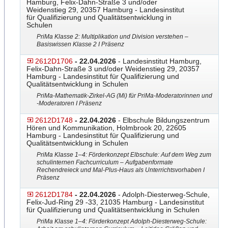
Hamburg, Felix-Dahn-Straße 3 und/oder
Weidenstieg 29, 20357 Hamburg - Landesinstitut
für Qualifizierung und Qualitätsentwicklung in
Schulen
PriMa Klasse 2: Multiplikation und Division verstehen –
Basiswissen Klasse 2 I Präsenz
2612D1706
- 22.04.2026
- Landesinstitut Hamburg,
Felix-Dahn-Straße 3 und/oder Weidenstieg 29, 20357
Hamburg - Landesinstitut für Qualifizierung und
Qualitätsentwicklung in Schulen
PriMa-Mathematik-Zirkel-AG
​​​ (Mi) für PriMa-Moderatorinnen und
-Moderatoren I Präsenz
2612D1748
- 22.04.2026
- Elbschule Bildungszentrum
Hören und Kommunikation, Holmbrook 20, 22605
Hamburg - Landesinstitut für Qualifizierung und
Qualitätsentwicklung in Schulen
PriMa Klasse 1–4: Förderkonzept Elbschule: Auf dem Weg zum
schulinternen Fachcurriculum – Aufgabenformate
Rechendreieck und Mal-Plus-Haus als Unterrichtsvorhaben I
Präsenz
2612D1784
- 22.04.2026
- Adolph-Diesterweg-Schule,
Felix-Jud-Ring 29 -33, 21035 Hamburg - Landesinstitut
für Qualifizierung und Qualitätsentwicklung in Schulen
PriMa Klasse 1–4: Förderkonzept Adolph-Diesterweg-Schule: