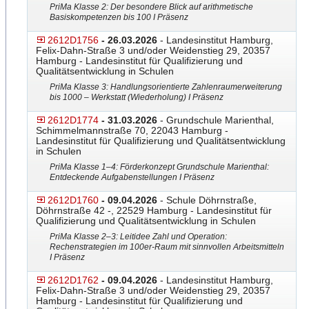
PriMa Klasse 2: Der besondere Blick auf arithmetische
Basiskompetenzen bis 100 I Präsenz
2612D1756
- 26.03.2026
- Landesinstitut Hamburg,
Felix-Dahn-Straße 3 und/oder Weidenstieg 29, 20357
Hamburg - Landesinstitut für Qualifizierung und
Qualitätsentwicklung in Schulen
PriMa Klasse 3: Handlungsorientierte Zahlenraumerweiterung
bis 1000 – Werkstatt (Wiederholung) I Präsenz
2612D1774
- 31.03.2026
- Grundschule Marienthal,
Schimmelmannstraße 70, 22043 Hamburg -
Landesinstitut für Qualifizierung und Qualitätsentwicklung
in Schulen
PriMa Klasse 1–4: Förderkonzept Grundschule Marienthal:
Entdeckende Aufgabenstellungen I Präsenz
2612D1760
- 09.04.2026
- Schule Döhrnstraße,
Döhrnstraße 42 -, 22529 Hamburg - Landesinstitut für
Qualifizierung und Qualitätsentwicklung in Schulen
PriMa Klasse 2–3: Leitidee Zahl und Operation:
Rechenstrategie
​n im 100er-Raum mit sinnvollen Arbeitsmitteln
I Präsenz
2612D1762
- 09.04.2026
- Landesinstitut Hamburg,
Felix-Dahn-Straße 3 und/oder Weidenstieg 29, 20357
Hamburg - Landesinstitut für Qualifizierung und