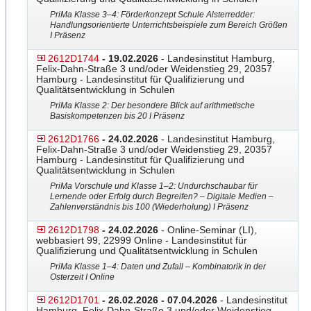
PriMa Klasse 3–4: Förderkonzept Schule Alsterredder:
Handlungsori
​entierte Unterrichtsbeispiele zum Bereich Größen
I Präsenz
2612D1744
- 19.02.2026
- Landesinstitut Hamburg,
Felix-Dahn-Straße 3 und/oder Weidenstieg 29, 20357
Hamburg - Landesinstitut für Qualifizierung und
Qualitätsentwicklung in Schulen
PriMa Klasse 2: Der besondere Blick auf arithmetische
Basiskompetenzen bis 20 I Präsenz
2612D1766
- 24.02.2026
- Landesinstitut Hamburg,
Felix-Dahn-Straße 3 und/oder Weidenstieg 29, 20357
Hamburg - Landesinstitut für Qualifizierung und
Qualitätsentwicklung in Schulen
PriMa Vorschule und Klasse 1–2: Undurchschaubar für
Lernende oder Erfolg durch Begreifen? – Digitale Medien –
Zahlenverständnis bis 100 (Wiederholung) I Präsenz
2612D1798
- 24.02.2026
- Online-Seminar (LI),
webbasiert 99, 22999 Online - Landesinstitut für
Qualifizierung und Qualitätsentwicklung in Schulen
PriMa Klasse 1–4: Daten und Zufall – Kombinatorik in der
Osterzeit I Online
2612D1701
- 26.02.2026 - 07.04.2026
- Landesinstitut
Hamburg, Felix-Dahn-Straße 3 und/oder Weidenstieg