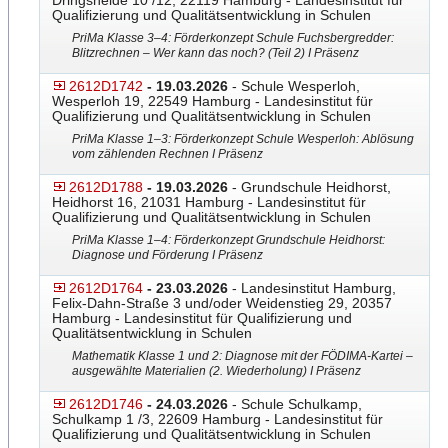
Dringsheide 10 /12, 22119 Hamburg - Landesinstitut für
Qualifizierung und Qualitätsentwicklung in Schulen
PriMa Klasse 3–4: Förderkonzept Schule Fuchsbergredder:
Blitzrech
​​nen – Wer kann das noch? (Teil 2) I Präsenz
2612D1742
- 19.03.2026
- Schule Wesperloh,
Wesperloh 19, 22549 Hamburg - Landesinstitut für
Qualifizierung und Qualitätsentwicklung in Schulen
PriMa Klasse 1–3: Förderkonzept Schule Wesperloh: Ablösung
vom zählenden Rechnen I Präsenz
2612D1788
- 19.03.2026
- Grundschule Heidhorst,
Heidhorst 16, 21031 Hamburg - Landesinstitut für
Qualifizierung und Qualitätsentwicklung in Schulen
PriMa Klasse 1–4: Förderkonzept Grundschule Heidhorst:
Diagnose und Förderung I Präsenz
2612D1764
- 23.03.2026
- Landesinstitut Hamburg,
Felix-Dahn-Straße 3 und/oder Weidenstieg 29, 20357
Hamburg - Landesinstitut für Qualifizierung und
Qualitätsentwicklung in Schulen
Mathematik Klasse 1 und 2: Diagnose mit der FÖDIMA-Kartei –
ausgewählte Materialien (2. Wiederholung) I Präsenz
2612D1746
- 24.03.2026
- Schule Schulkamp,
Schulkamp 1 /3, 22609 Hamburg - Landesinstitut für
Qualifizierung und Qualitätsentwicklung in Schulen