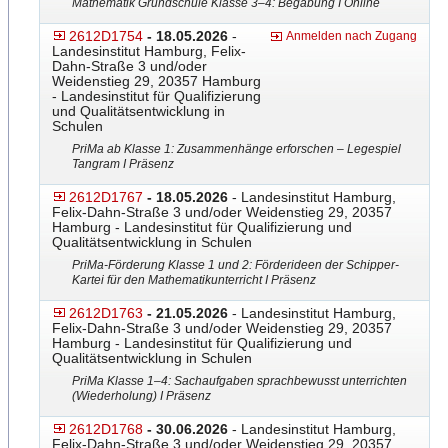
Mathematik Grundschule Klasse 3–4: Begabung I Online
2612D1754
- 18.05.2026
-
Anmelden nach Zugang
Landesinstitut Hamburg, Felix-
Dahn-Straße 3 und/oder
Weidenstieg 29, 20357 Hamburg
- Landesinstitut für Qualifizierung
und Qualitätsentwicklung in
Schulen
PriMa ab Klasse 1: Zusammenhänge erforschen – Legespiel
Tangram I Präsenz
2612D1767
- 18.05.2026
- Landesinstitut Hamburg,
Felix-Dahn-Straße 3 und/oder Weidenstieg 29, 20357
Hamburg - Landesinstitut für Qualifizierung und
Qualitätsentwicklung in Schulen
PriMa-Förderung Klasse 1 und 2: Förderideen der Schipper-
Kartei für den Mathematikunterricht I Präsenz
2612D1763
- 21.05.2026
- Landesinstitut Hamburg,
Felix-Dahn-Straße 3 und/oder Weidenstieg 29, 20357
Hamburg - Landesinstitut für Qualifizierung und
Qualitätsentwicklung in Schulen
PriMa Klasse 1–4: Sachaufgaben sprachbewusst unterrichten
(Wiederholung) I Präsenz
2612D1768
- 30.06.2026
- Landesinstitut Hamburg,
Felix-Dahn-Straße 3 und/oder Weidenstieg 29, 20357