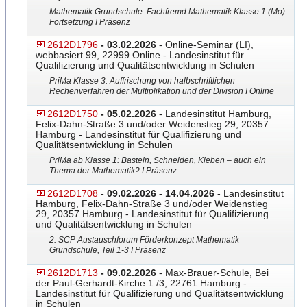
Mathematik Grundschule: Fachfremd Mathematik Klasse 1 (Mo)
Fortsetzung I Präsenz
2612D1796
- 03.02.2026
- Online-Seminar (LI),
webbasiert 99, 22999 Online - Landesinstitut für
Qualifizierung und Qualitätsentwicklung in Schulen
PriMa Klasse 3: Auffrischung von halbschriftlichen
Rechenverfahren der Multiplikation und der Division I Online
2612D1750
- 05.02.2026
- Landesinstitut Hamburg,
Felix-Dahn-Straße 3 und/oder Weidenstieg 29, 20357
Hamburg - Landesinstitut für Qualifizierung und
Qualitätsentwicklung in Schulen
PriMa ab Klasse 1: Basteln, Schneiden, Kleben – auch ein
Thema der Mathematik? I Präsenz
2612D1708
- 09.02.2026 - 14.04.2026
- Landesinstitut
Hamburg, Felix-Dahn-Straße 3 und/oder Weidenstieg
29, 20357 Hamburg - Landesinstitut für Qualifizierung
und Qualitätsentwicklung in Schulen
2. SCP Austauschforum Förderkonzept Mathematik
Grundschule, Teil 1-3 I Präsenz
2612D1713
- 09.02.2026
- Max-Brauer-Schule, Bei
der Paul-Gerhardt-Kirche 1 /3, 22761 Hamburg -
Landesinstitut für Qualifizierung und Qualitätsentwicklung
in Schulen