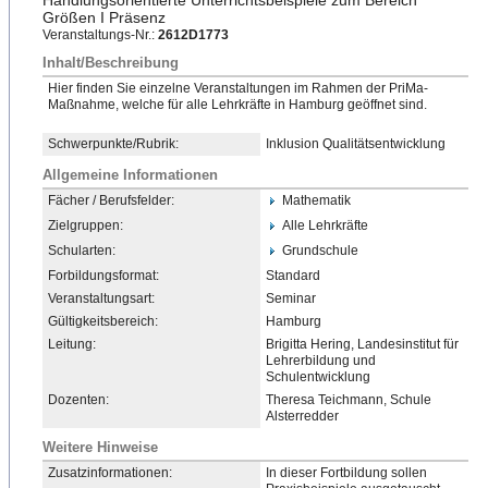
Handlungsori
​entierte Unterrichtsbeispiele zum Bereich
Größen I Präsenz
Veranstaltungs-Nr.:
2612D1773
Inhalt/Beschreibung
Hier finden Sie einzelne Veranstaltungen im Rahmen der PriMa-
Maßnahme, welche für alle Lehrkräfte in Hamburg geöffnet sind.
Schwerpunkte/Rubrik:
Inklusion Qualitätsentwicklung
Allgemeine Informationen
Fächer / Berufsfelder:
Mathematik
Zielgruppen:
Alle Lehrkräfte
Schularten:
Grundschule
Forbildungsformat:
Standard
Veranstaltungsart:
Seminar
Gültigkeitsbereich:
Hamburg
Leitung:
Brigitta Hering, Landesinstitut für
Lehrerbildung und
Schulentwicklung
Dozenten:
Theresa Teichmann, Schule
Alsterredder
Weitere Hinweise
Zusatzinformationen:
In dieser Fortbildung sollen