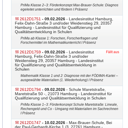
PriMa Klasse 2–3: Förderkonzept Max-Brauer-Schule: Diagnos
egeleitet unterrichten und fördern I Präsenz
2612D1751
- 09.02.2026
- Landesinstitut Hamburg,
Felix-Dahn-Straße 3 und/oder Weidenstieg 29, 20357
Hamburg - Landesinstitut für Qualifizierung und
Qualitätsentwicklung in Schulen
PriMa ab Klasse 1: Forschen, Forscherfragen und
Forschermittel im Mathematikunterricht I Präsenz
2612D1759
- 09.02.2026
- Landesinstitut
Fällt aus
Hamburg, Felix-Dahn-Straße 3 und/oder
Weidenstieg 29, 20357 Hamburg - Landesinstitut
für Qualifizierung und Qualitätsentwicklung in
Schulen
Mathematik Klasse 1 und 2: Diagnose mit der FÖDIMA-Kartei –
ausgewählte Materialien (1. Wiederholung) I Präsenz
2612D1794
- 09.02.2026
- Schule Maretstraße,
Maretstraße 50 -, 21073 Hamburg - Landesinstitut für
Qualifizierung und Qualitätsentwicklung in Schulen
PriMa Klasse 1–3: Förderkonzept Schule Maretstraße: Lineale,
Rechengeld und Co - Umgang mit Materialien im Sachrechnen
I Präsenz
2612D1747
- 10.02.2026
- Max-Brauer-Schule, Bei
der Paul-Gerhardt-Kirche 1 /3, 22761 Hamburg -