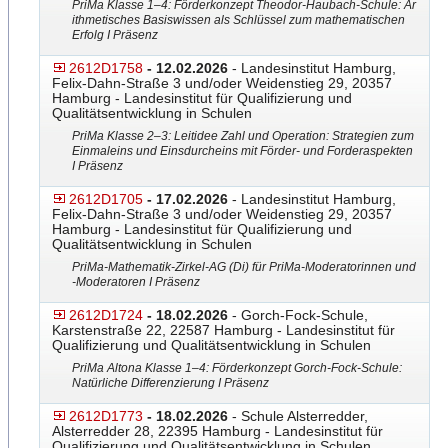
PriMa Klasse 1–4: Förderkonzept Theodor-Haubach-Schule: Ar
ithmetisches Basiswissen als Schlüssel zum mathematischen
Erfolg I Präsenz
2612D1758
- 12.02.2026
- Landesinstitut Hamburg,
Felix-Dahn-Straße 3 und/oder Weidenstieg 29, 20357
Hamburg - Landesinstitut für Qualifizierung und
Qualitätsentwicklung in Schulen
PriMa Klasse 2–3: Leitidee Zahl und Operation: Strategien zum
Einmaleins und Einsdurcheins mit Förder- und Forderaspekten
I Präsenz
2612D1705
- 17.02.2026
- Landesinstitut Hamburg,
Felix-Dahn-Straße 3 und/oder Weidenstieg 29, 20357
Hamburg - Landesinstitut für Qualifizierung und
Qualitätsentwicklung in Schulen
PriMa-Mathematik-Zirkel-AG
​​​ (Di) für PriMa-Moderatorinnen und
-Moderatoren I Präsenz
2612D1724
- 18.02.2026
- Gorch-Fock-Schule,
Karstenstraße 22, 22587 Hamburg - Landesinstitut für
Qualifizierung und Qualitätsentwicklung in Schulen
PriMa Altona Klasse 1–4: Förderkonzept Gorch-Fock-Schule:
Natürli
​​che Differenzierung I Präsenz
2612D1773
- 18.02.2026
- Schule Alsterredder,
Alsterredder 28, 22395 Hamburg - Landesinstitut für
Qualifizierung und Qualitätsentwicklung in Schulen