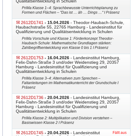
Qualitätsentwicklung in Schulen
PriMa Klasse 1–4: Sprachbewusste Unterrichtsplanung zu
Formen und Flächen – "Das ist … äh … Dings …" I Präsenz
2612D1741
- 15.04.2026
- Theodor-Haubach-Schule,
Haubachstraße 55, 22765 Hamburg - Landesinstitut für
Qualifizierung und Qualitätsentwicklung in Schulen
PriMa Vorschule und Klasse 1: Förderkonzept Theodor-
Haubach-Schule: Ma
​thematische Grundlagen stärken:
Zahlbegriffsentwicklung von Klasse 0 bis 1 I Präsenz
2612D1753
- 16.04.2026
- Landesinstitut Hamburg,
Felix-Dahn-Straße 3 und/oder Weidenstieg 29, 20357
Hamburg - Landesinstitut für Qualifizierung und
Qualitätsentwicklung in Schulen
PriMa Klasse 3–4: Alternativen zum Sprechen –
Faltanleitungen im Mathematikunterricht der Grundschule I
Präsenz
2612D1736
- 20.04.2026
- Landesinstitut Hamburg,
Felix-Dahn-Straße 3 und/oder Weidenstieg 29, 20357
Hamburg - Landesinstitut für Qualifizierung und
Qualitätsentwicklung in Schulen
PriMa Klasse 2: Multiplikation und Division verstehen –
Basiswissen Klasse 2 I Präsenz
2612D1745
- 20.04.2026
- Landesinstitut
Fällt aus