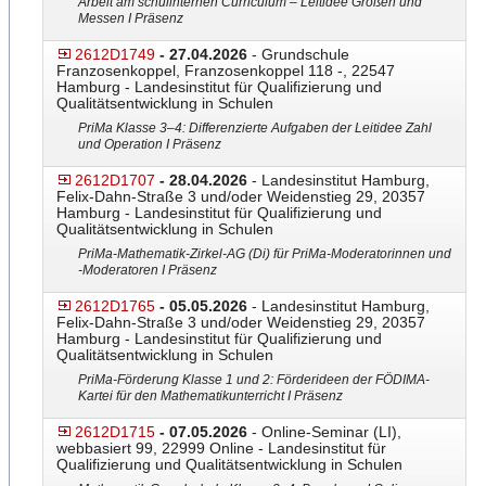
Arbeit am schulinternen Curriculum – Leitidee Größen und
Messen I Präsenz
2612D1749
- 27.04.2026
- Grundschule
Franzosenkoppel, Franzosenkoppel 118 -, 22547
Hamburg - Landesinstitut für Qualifizierung und
Qualitätsentwicklung in Schulen
PriMa Klasse 3–4: Differenzierte Aufgaben der Leitidee Zahl
und Operation I Präsenz
2612D1707
- 28.04.2026
- Landesinstitut Hamburg,
Felix-Dahn-Straße 3 und/oder Weidenstieg 29, 20357
Hamburg - Landesinstitut für Qualifizierung und
Qualitätsentwicklung in Schulen
PriMa-Mathematik-Zirkel-AG
​​​ (Di) für PriMa-Moderatorinnen und
-Moderatoren I Präsenz
2612D1765
- 05.05.2026
- Landesinstitut Hamburg,
Felix-Dahn-Straße 3 und/oder Weidenstieg 29, 20357
Hamburg - Landesinstitut für Qualifizierung und
Qualitätsentwicklung in Schulen
PriMa-Förderung Klasse 1 und 2: Förderideen der FÖDIMA-
Kartei für den Mathematikunterricht I Präsenz
2612D1715
- 07.05.2026
- Online-Seminar (LI),
webbasiert 99, 22999 Online - Landesinstitut für
Qualifizierung und Qualitätsentwicklung in Schulen