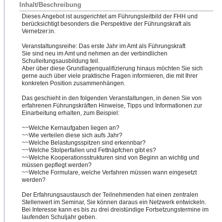
Inhalt/Beschreibung
Dieses Angebot ist ausgerichtet am Führungsleitbild der FHH und
berücksichtigt besonders die Perspektive der Führungskraft als
Vernetzer:in.
Veranstaltu
​ngsreihe: Das erste Jahr im Amt als Führungskraft
Sie sind neu im Amt und nehmen an der verbindlichen
Schulleitungsausbildung teil.
Aber über diese Grundlagenqualifizierung hinaus möchten Sie sich
gerne auch über viele praktische Fragen informieren, die mit Ihrer
konkreten Position zusammenhängen.
Das geschieht in den folgenden Veranstaltungen, in denen Sie von
erfahrenen Führungskräften Hinweise, Tipps und Informationen zur
Einarbeitung erhalten, zum Beispiel:
~~Welche Kernaufgaben liegen an?
~~Wie verteilen diese sich aufs Jahr?
~~Welche Belastungsspitzen sind erkennbar?
~~Welche Stolperfallen und Fettnäpfchen gibt es?
~~Welche Kooperationsstrukturen sind von Beginn an wichtig und
müssen gepflegt werden?
~~Welche Formulare, welche Verfahren müssen wann eingesetzt
werden?
Der Erfahrungsaustausch der Teilnehmenden hat einen zentralen
Stellenwert im Seminar, Sie können daraus ein Netzwerk entwickeln.
Bei Interesse kann es bis zu drei dreistündige Fortsetzungstermine im
laufenden Schuljahr geben.