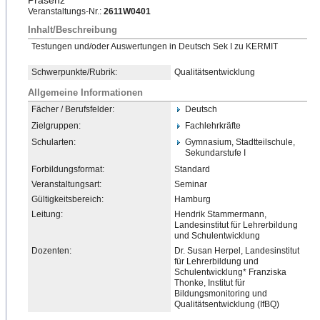
Präsenz
Veranstaltungs-Nr.:
2611W0401
Inhalt/Beschreibung
Testungen und/oder Auswertungen in Deutsch Sek I zu KERMIT
Schwerpunkte/Rubrik:
Qualitätsentwicklung
Allgemeine Informationen
Fächer / Berufsfelder:
Deutsch
Zielgruppen:
Fachlehrkräfte
Schularten:
Gymnasium, Stadtteilschule,
Sekundarstufe I
Forbildungsformat:
Standard
Veranstaltungsart:
Seminar
Gültigkeitsbereich:
Hamburg
Leitung:
Hendrik Stammermann,
Landesinstitut für Lehrerbildung
und Schulentwicklung
Dozenten:
Dr. Susan Herpel, Landesinstitut
für Lehrerbildung und
Schulentwicklung* Franziska
Thonke, Institut für
Bildungsmonitoring und
Qualitätsentwicklung (IfBQ)