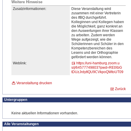
Weitere Hinweise
Zusatzinformationen:
Diese Veranstaltung wird
zusammen mit einer Vertreterin
des IfBQ durchgeführt.
Kolleginnen und Kollegen haben
die Möglichkeit, ganz konkret an
den Auswertungen ihrer Klassen
zu arbeiten. Zudem werden
Wege aufgezeigt, wie die
Schülerinnen und Schüler in den
Kompetenzbereichen des
Lesens und der Orthographie
gefördert werden können.
Weblink:
https://uni-hamburg.zoom.u
s/j/64577749803?pwd=REtXbG
tDUzJrdytIQU9CVkpoQWtoUT09
Veranstaltung drucken
Zurück
Untergruppen
Keine aktuellen Informationen vorhanden.
Alle Veranstaltungen