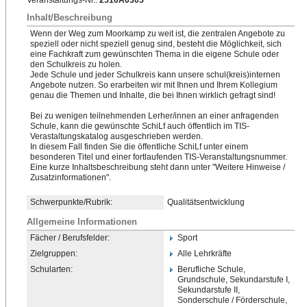
Veranstaltungs-Nr.:
2510A0305
Inhalt/Beschreibung
Wenn der Weg zum Moorkamp zu weit ist, die zentralen Angebote zu
speziell oder nicht speziell genug sind, besteht die Möglichkeit, sich
eine Fachkraft zum gewünschten Thema in die eigene Schule oder
den Schulkreis zu holen.
Jede Schule und jeder Schulkreis kann unsere schul(kreis)internen
Angebote nutzen. So erarbeiten wir mit Ihnen und Ihrem Kollegium
genau die Themen und Inhalte, die bei Ihnen wirklich gefragt sind!
Bei zu wenigen teilnehmenden Lerher/innen an einer anfragenden
Schule, kann die gewünschte SchiLf auch öffentlich im TIS-
Verastaltungskatalog ausgeschrieben werden.
In diesem Fall finden Sie die öffentliche SchiLf unter einem
besonderen Titel und einer fortlaufenden TIS-Veranstaltungsnummer.
​Eine kurze Inhaltsbeschreibung steht dann unter "Weitere Hinweise /
Zusatzinformationen".
Schwerpunkte/Rubrik:
Qualitätsentwicklung
Allgemeine Informationen
Fächer / Berufsfelder:
Sport
Zielgruppen:
Alle Lehrkräfte
Schularten:
Berufliche Schule,
Grundschule, Sekundarstufe I,
Sekundarstufe II,
Sonderschule / Förderschule,