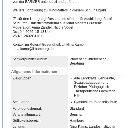
von der BARMER unterstützt und gefördert.
Weitere Fortbildung zu MindMatters in diesem Schulhalbjahr:
"Fit für den Übergang! Ressourcen stärken für Ausbildung, Beruf und
Studium" - Unterrichtsmaterial aus Mind Matters I Präsenz
Moderation: Anna Zander, Nicola Vogel
Do., 9.4.2026, 15-18 Uhr
VA-Nr.: 2632G1101
Kontakt im Referat Gesundheit, LI: Nina Kamp -
nina.kamp@li.hamburg.de
Schwerpunkte/Rubrik:
Prävention, Intervention,
Beratung
Allgemeine Informationen
Zielgruppen:
Alle Lehrkräfte, Lehrkräfte,
Sozialpädagogen und
Erzieher, Pädagogisch-
Therapeutische
​ Fachkräfte
PTF
Schularten:
Gymnasium, Stadtteilschule
Forbildungsformat:
Standard
Veranstaltungsart:
Seminar
Gültigkeitsbereich:
Hamburg
Leitung:
Nina Kamp, Landesinstitut für