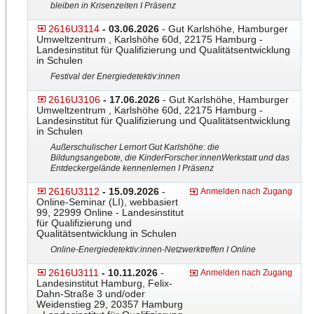
bleiben in Krisenzeiten I Präsenz
2616U3114
- 03.06.2026
- Gut Karlshöhe, Hamburger
Umweltzentrum , Karlshöhe 60d, 22175 Hamburg -
Landesinstitut für Qualifizierung und Qualitätsentwicklung
in Schulen
Festival der Energiedetektiv:innen
2616U3106
- 17.06.2026
- Gut Karlshöhe, Hamburger
Umweltzentrum , Karlshöhe 60d, 22175 Hamburg -
Landesinstitut für Qualifizierung und Qualitätsentwicklung
in Schulen
Außerschulischer Lernort Gut Karlshöhe: die
Bildungsangebote, die KinderForscher:innenWerkst
​att und das
Entdeckergelände kennenlernen I Präsenz
2616U3112
- 15.09.2026
-
Anmelden nach Zugang
Online-Seminar (LI), webbasiert
99, 22999 Online - Landesinstitut
für Qualifizierung und
Qualitätsentwicklung in Schulen
Online-Energiedetektiv:inn
​en-Netzwerktreffen I Online
2616U3111
- 10.11.2026
-
Anmelden nach Zugang
Landesinstitut Hamburg, Felix-
Dahn-Straße 3 und/oder
Weidenstieg 29, 20357 Hamburg