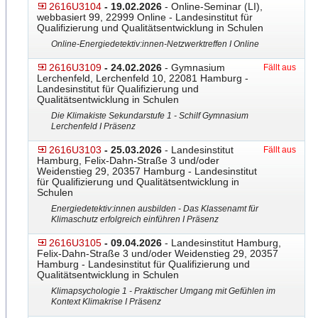
2616U3104
- 19.02.2026
- Online-Seminar (LI),
webbasiert 99, 22999 Online - Landesinstitut für
Qualifizierung und Qualitätsentwicklung in Schulen
Online-Energiedetektiv:inn
​en-Netzwerktreffen I Online
2616U3109
- 24.02.2026
- Gymnasium
Fällt aus
Lerchenfeld, Lerchenfeld 10, 22081 Hamburg -
Landesinstitut für Qualifizierung und
Qualitätsentwicklung in Schulen
Die Klimakiste Sekundarstufe 1 - Schilf Gymnasium
Lerchenfeld I Präsenz
2616U3103
- 25.03.2026
- Landesinstitut
Fällt aus
Hamburg, Felix-Dahn-Straße 3 und/oder
Weidenstieg 29, 20357 Hamburg - Landesinstitut
für Qualifizierung und Qualitätsentwicklung in
Schulen
Energiedetektiv:innen ausbilden - Das Klassenamt für
Klimaschutz erfolgreich einführen I Präsenz
2616U3105
- 09.04.2026
- Landesinstitut Hamburg,
Felix-Dahn-Straße 3 und/oder Weidenstieg 29, 20357
Hamburg - Landesinstitut für Qualifizierung und
Qualitätsentwicklung in Schulen
Klimapsychologie 1 - Praktischer Umgang mit Gefühlen im
Kontext Klimakrise I Präsenz