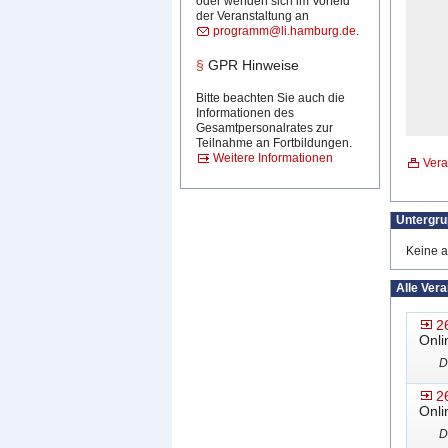
oder wenden sich im Vorfeld
der Veranstaltung an
programm@li.hamburg.de
.
§
GPR Hinweise
Bitte beachten Sie auch die
Informationen des
Gesamtpersonalrates zur
Teilnahme an Fortbildungen.
Weitere Informationen
Vera
Untergr
Keine a
Alle Ver
2
Onli
D
2
Onli
D