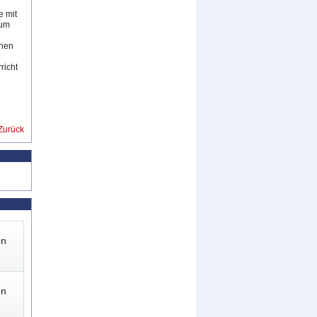
e mit
zum
nnen
richt
Zurück
en
en