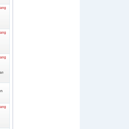
gang
gang
gang
 an
en
gang