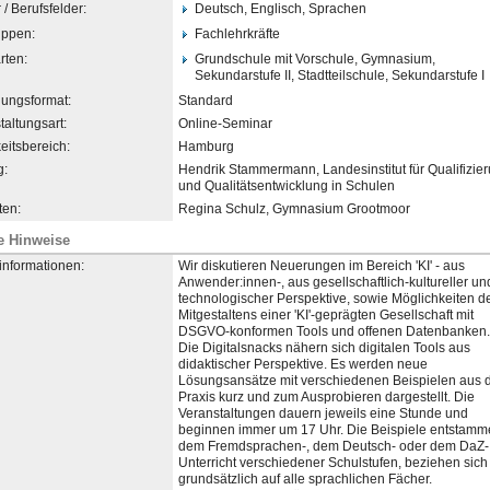
/ Berufsfelder:
Deutsch, Englisch, Sprachen
uppen:
Fachlehrkräfte
rten:
Grundschule mit Vorschule, Gymnasium,
Sekundarstufe II, Stadtteilschule, Sekundarstufe I
dungsformat:
Standard
taltungsart:
Online-Seminar
eitsbereich:
Hamburg
g:
Hendrik Stammermann, Landesinstitut für Qualifizie
und Qualitätsentwicklung in Schulen
en:
Regina Schulz, Gymnasium Grootmoor
e Hinweise
informationen:
Wir diskutieren Neuerungen im Bereich 'KI' - aus
Anwender:innen-, aus gesellschaftlich-kulturell
​​er un
technologischer Perspektive, sowie Möglichkeiten d
Mitgestaltens einer 'KI'-geprägten Gesellschaft mit
DSGVO-konformen Tools und offenen Datenbanken.
Die Digitalsnacks nähern sich digitalen Tools aus
didaktischer Perspektive. Es werden neue
Lösungsansätze mit verschiedenen Beispielen aus 
Praxis kurz und zum Ausprobieren dargestellt. Die
Veranstaltungen dauern jeweils eine Stunde und
beginnen immer um 17 Uhr. Die Beispiele entstamm
dem Fremdsprachen-, dem Deutsch- oder dem DaZ-
Unterricht verschiedener Schulstufen, beziehen sich
grundsätzlich auf alle sprachlichen Fächer.