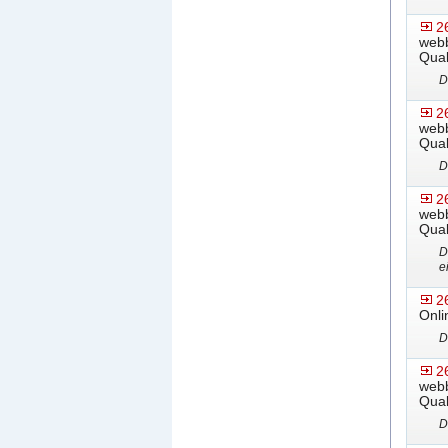
2
webb
Qual
D
2
webb
Qual
D
2
webb
Qual
D
e
2
Onli
D
2
webb
Qual
D