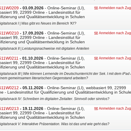
611W0209
- 03.09.2026
- Online-Seminar (LI),
Anmelden nach Zu
asiert 99, 22999 Online - Landesinstitut für
ifizierung und Qualitätsentwicklung in Schulen
igitalsnack I | Was gibt es Neues im Bereich 'KI'?
611W0210
- 17.09.2026
- Online-Seminar (LI),
Anmelden nach Zu
asiert 99, 22999 Online - Landesinstitut für
ifizierung und Qualitätsentwicklung in Schulen
igitalsnack II | Leistungsnachweise mit digitalen Anteilen
611W0211
- 01.10.2026
- Online-Seminar (LI),
Anmelden nach Zu
asiert 99, 22999 Online - Landesinstitut für
ifizierung und Qualitätsentwicklung in Schulen
igitalsnack III | Wie können Lernende im Deutschunterricht der Sek. I mit dem iPad
inem gemeinsamen literarischen Gegenstand arbeiten?
611W0212
- 05.11.2026
- Online-Seminar (LI), webbasiert 99, 22999
ne - Landesinstitut für Qualifizierung und Qualitätsentwicklung in Schul
igitalsnack IV: Schreiben im digitalen Zeitalter. Sinnvoll oder sinnlos?
611W0213
- 19.11.2026
- Online-Seminar (LI),
Anmelden nach Zu
asiert 99, 22999 Online - Landesinstitut für
ifizierung und Qualitätsentwicklung in Schulen
igitalsnack V: Interaktive Präsentation. Was ist das und wie geht das?