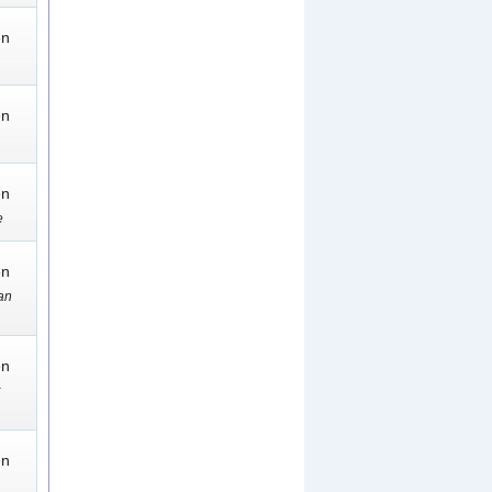
en
en
en
e
en
an
en
en