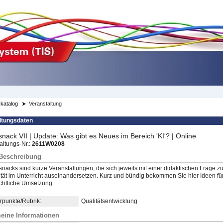
katalog
Veranstaltung
ltungsdaten
lsnack VII | Update: Was gibt es Neues im Bereich 'KI'? | Online
altungs-Nr.:
2611W0208
/Beschreibung
lsnacks sind kurze Veranstaltungen, die sich jeweils mit einer didaktischen Frage zu
lität im Unterricht auseinandersetzen. Kurz und bündig bekommen Sie hier Ideen für
ichtliche Umsetzung.
punkte/Rubrik:
Qualitätsentwicklung
eine Informationen