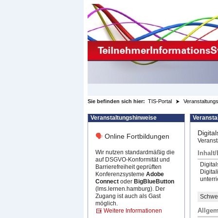
zum Inhalt wechseln
Sie befinden sich hier:
TIS-Portal
Veranstaltungs
Veranstaltungshinweise
Veransta
Digita
🗣
Online Fortbildungen
Veranst
Wir nutzen standardmäßig die
Inhalt
auf DSGVO-Konformität und
Digita
Barrierefreiheit geprüften
Digita
Konferenzsysteme
Adobe
unterr
Connect
oder
BigBlueButton
(lms.lernen.hamburg). Der
Zugang ist auch als Gast
Schwer
möglich.
Allgem
Weitere Informationen