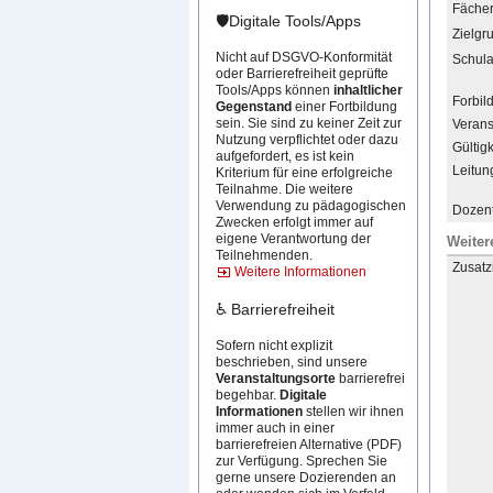
Fächer 
🛡️Digitale Tools/Apps
Zielgr
Nicht auf DSGVO-Konformität
Schula
oder Barrierefreiheit geprüfte
Tools/Apps können
inhaltlicher
Forbil
Gegenstand
einer Fortbildung
sein. Sie sind zu keiner Zeit zur
Verans
Nutzung verpflichtet oder dazu
Gültigk
aufgefordert, es ist kein
Leitun
Kriterium für eine erfolgreiche
Teilnahme. Die weitere
Verwendung zu pädagogischen
Dozent
Zwecken erfolgt immer auf
eigene Verantwortung der
Weiter
Teilnehmenden.
Zusatz
Weitere Informationen
♿ Barrierefreiheit
Sofern nicht explizit
beschrieben, sind unsere
Veranstaltungsorte
barrierefrei
begehbar.
Digitale
Informationen
stellen wir ihnen
immer auch in einer
barrierefreien Alternative (PDF)
zur Verfügung. Sprechen Sie
gerne unsere Dozierenden an