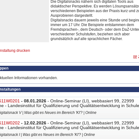
Die Digitalsnacks nähern sich digitalen Tools aus
didaktischer Perspektive. Es werden Lösungsansätz
verschiedenen Beispielen aus der Praxis kurz und 
Ausprobieren dargestellt.
Digitalsnacks
​ dauern jeweils eine Stunde und begi
immer um 17 Uhr. Die Beispiele entstammen dem
Fremdsprachen-, dem Deutsch- oder dem DaZ-Unter
verschiedener Schulstufen, beziehen sich aber
grundsätzlich auf alle sprachlichen Fächer.
nstaltung drucken
uppen
ktuellen Informationen vorhanden.
anstaltungen
611W0201
- 08.01.2026
- Online-Seminar (LI), webbasiert 99, 22999
ne - Landesinstitut für Qualifizierung und Qualitätsentwicklung in Schul
igitalsnack V | Was gibt es Neues im Bereich 'KI'? | Online
611W0202
- 12.02.2026
- Online-Seminar (LI), webbasiert 99, 22999
ne - Landesinstitut für Qualifizierung und Qualitätsentwicklung in Schul
igitalsnack I | Was gibt es Neues im Bereich 'KI'? | Online