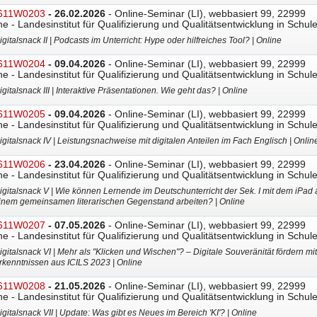
611W0203
- 26.02.2026
- Online-Seminar (LI), webbasiert 99, 22999
ne - Landesinstitut für Qualifizierung und Qualitätsentwicklung in Schul
igitalsnack II | Podcasts im Unterricht: Hype oder hilfreiches Tool? | Online
611W0204
- 09.04.2026
- Online-Seminar (LI), webbasiert 99, 22999
ne - Landesinstitut für Qualifizierung und Qualitätsentwicklung in Schul
igitalsnack III | Interaktive Präsentationen. Wie geht das? | Online
611W0205
- 09.04.2026
- Online-Seminar (LI), webbasiert 99, 22999
ne - Landesinstitut für Qualifizierung und Qualitätsentwicklung in Schul
igitalsnack IV | Leistungsnachweise mit digitalen Anteilen im Fach Englisch | Onlin
611W0206
- 23.04.2026
- Online-Seminar (LI), webbasiert 99, 22999
ne - Landesinstitut für Qualifizierung und Qualitätsentwicklung in Schul
igitalsnack V | Wie können Lernende im Deutschunterricht der Sek. I mit dem iPad 
inem gemeinsamen literarischen Gegenstand arbeiten? | Online
611W0207
- 07.05.2026
- Online-Seminar (LI), webbasiert 99, 22999
ne - Landesinstitut für Qualifizierung und Qualitätsentwicklung in Schul
igitalsnack VI | Mehr als "Klicken und Wischen"? – Digitale Souveränität fördern mit
rkenntnissen aus ICILS 2023 | Online
611W0208
- 21.05.2026
- Online-Seminar (LI), webbasiert 99, 22999
ne - Landesinstitut für Qualifizierung und Qualitätsentwicklung in Schul
igitalsnack VII | Update: Was gibt es Neues im Bereich 'KI'? | Online