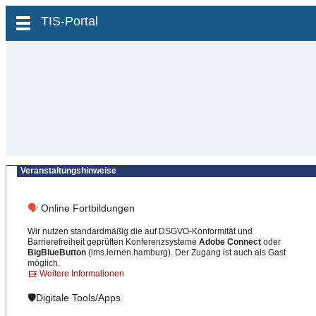
zum Inhalt wechseln
TIS-Portal
Veranstaltungshinweise
🗣
Online Fortbildungen
Wir nutzen standardmäßig die auf DSGVO-Konformität und
Barrierefreiheit geprüften Konferenzsysteme
Adobe Connect
oder
BigBlueButton
(lms.lernen.hamburg). Der Zugang ist auch als Gast
möglich.
Weitere Informationen
🛡️Digitale Tools/Apps