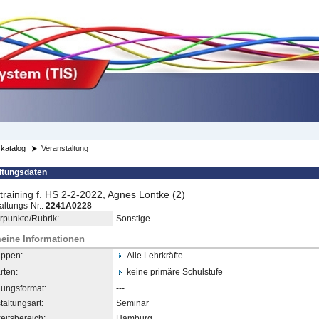
katalog
Veranstaltung
ltungsdaten
training f. HS 2-2-2022, Agnes Lontke (2)
altungs-Nr.:
2241A0228
punkte/Rubrik:
Sonstige
eine Informationen
uppen:
Alle Lehrkräfte
rten:
keine primäre Schulstufe
dungsformat:
---
taltungsart:
Seminar
eitsbereich:
Hamburg