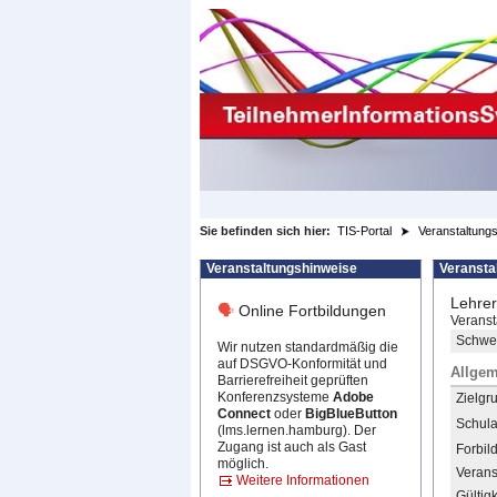
zum Inhalt wechseln
Sie befinden sich hier:
TIS-Portal
Veranstaltungs
Veranstaltungshinweise
Veransta
Lehrer
🗣
Online Fortbildungen
Veranst
Schwer
Wir nutzen standardmäßig die
auf DSGVO-Konformität und
Allgem
Barrierefreiheit geprüften
Konferenzsysteme
Adobe
Zielgr
Connect
oder
BigBlueButton
Schula
(lms.lernen.hamburg). Der
Zugang ist auch als Gast
Forbil
möglich.
Verans
Weitere Informationen
Gültigk