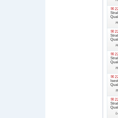
H
2
Stra
Qual
H
2
Stra
Qual
H
2
Stra
Qual
H
2
Ises
Qual
!
2
Stra
Qual
L