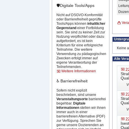
🛡️Digitale Tools/Apps
Leitun
Dozent
Nicht auf DSGVO-Konformität
oder Barrierefreiheit geprüfte
Vera
Tools/Apps können
inhaltlicher
Gegenstand
einer Fortbildung
sein. Sie sind zu keiner Zeit zur
Nutzung verpflichtet oder dazu
Untergr
aufgefordert, es ist kein
Kriterium für eine erfolgreiche
Keine a
Teilnahme. Die weitere
Verwendung zu pädagogischen
Zwecken erfolgt immer auf
Alle Ver
eigene Verantwortung der
Teilnehmenden.
2
Weitere Informationen
Stra
Qual
♿ Barrierefreiheit
V
Sofern nicht explizit
2
beschrieben, sind unsere
Stra
Veranstaltungsorte
barrierefrei
Qual
begehbar.
Digitale
Informationen
stellen wir ihnen
V
immer auch in einer
barrierefreien Alternative (PDF)
2
zur Verfügung. Sprechen Sie
Ises
gerne unsere Dozierenden an
Qual