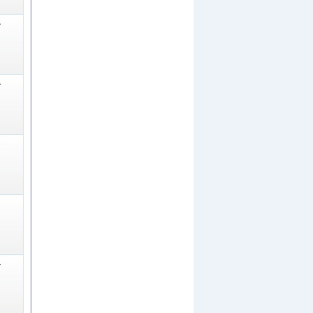
-
-
-
-