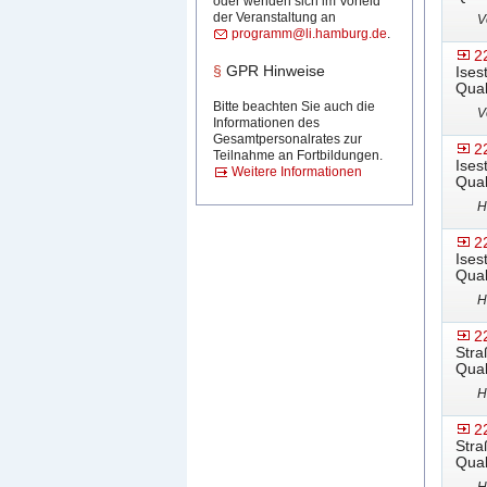
oder wenden sich im Vorfeld
der Veranstaltung an
V
programm@li.hamburg.de
.
2
§
GPR Hinweise
Ises
Qual
Bitte beachten Sie auch die
V
Informationen des
Gesamtpersonalrates zur
2
Teilnahme an Fortbildungen.
Ises
Weitere Informationen
Qual
H
2
Ises
Qual
H
2
Stra
Qual
H
2
Stra
Qual