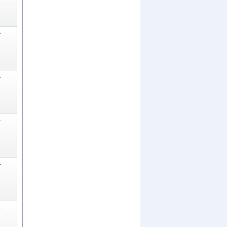
-
-
-
-
-