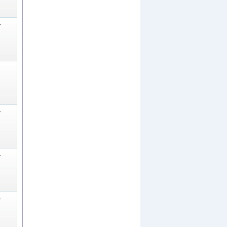
-
-
-
-