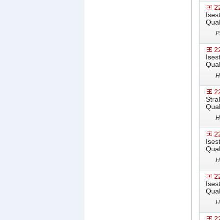
2
Ises
Qual
P
2
Ises
Qual
H
2
Stra
Qual
H
2
Ises
Qual
H
2
Ises
Qual
H
2