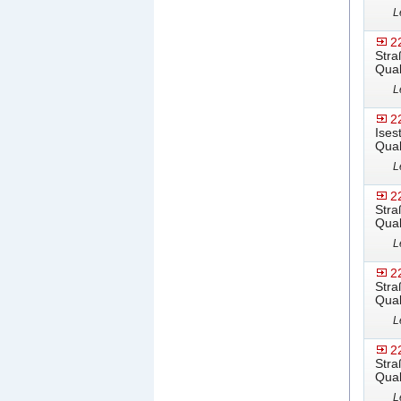
L
2
Stra
Qual
L
2
Ises
Qual
L
2
Stra
Qual
L
2
Stra
Qual
L
2
Stra
Qual
L