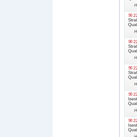
H
2
Stra
Qual
H
2
Stra
Qual
H
2
Stra
Qual
H
2
Ises
Qual
H
2
Ises
Qual
H