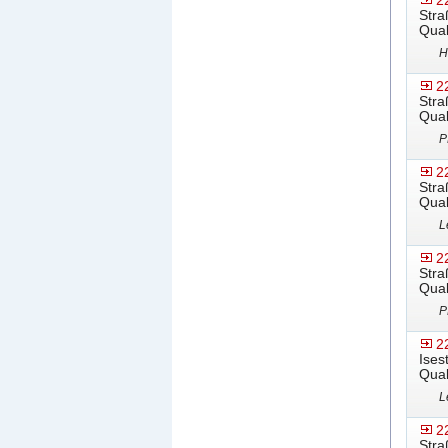
2
Stra
Qual
H
2
Stra
Qual
P
2
Stra
Qual
L
2
Stra
Qual
P
2
Ises
Qual
L
2
Stra