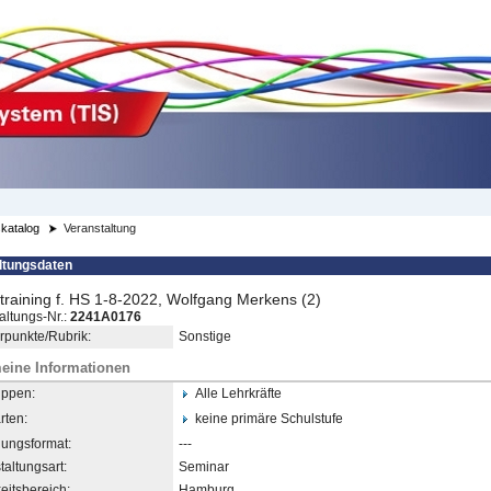
katalog
Veranstaltung
ltungsdaten
training f. HS 1-8-2022, Wolfgang Merkens (2)
altungs-Nr.:
2241A0176
punkte/Rubrik:
Sonstige
eine Informationen
uppen:
Alle Lehrkräfte
rten:
keine primäre Schulstufe
dungsformat:
---
taltungsart:
Seminar
eitsbereich:
Hamburg