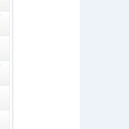
-
-
-