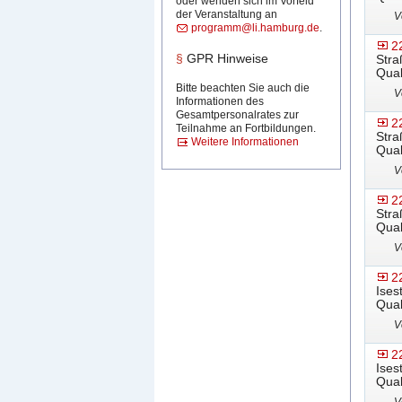
oder wenden sich im Vorfeld
der Veranstaltung an
V
programm@li.hamburg.de
.
2
§
GPR Hinweise
Stra
Qual
Bitte beachten Sie auch die
V
Informationen des
Gesamtpersonalrates zur
2
Teilnahme an Fortbildungen.
Stra
Weitere Informationen
Qual
V
2
Stra
Qual
V
2
Ises
Qual
V
2
Ises
Qual