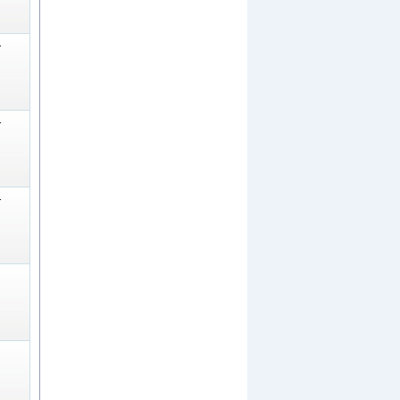
-
-
-