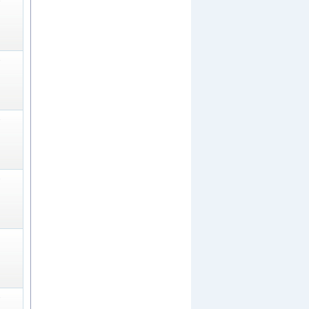
-
-
-
-
-