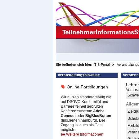
zum Inhalt wechseln
Sie befinden sich hier:
TIS-Portal
Veranstaltungs
Veranstaltungshinweise
Veransta
Lehrer
🗣
Online Fortbildungen
Veranst
Schwer
Wir nutzen standardmäßig die
auf DSGVO-Konformität und
Allgem
Barrierefreiheit geprüften
Konferenzsysteme
Adobe
Zielgr
Connect
oder
BigBlueButton
Schula
(lms.lernen.hamburg). Der
Zugang ist auch als Gast
Forbil
möglich.
Verans
Weitere Informationen
Gültigk