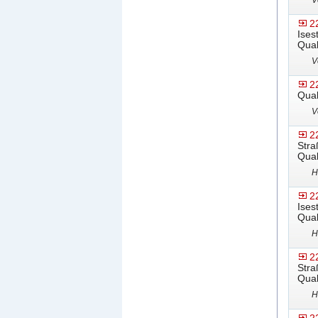
V
2
Ises
Qual
V
2
Qual
V
2
Stra
Qual
H
2
Ises
Qual
H
2
Stra
Qual
H