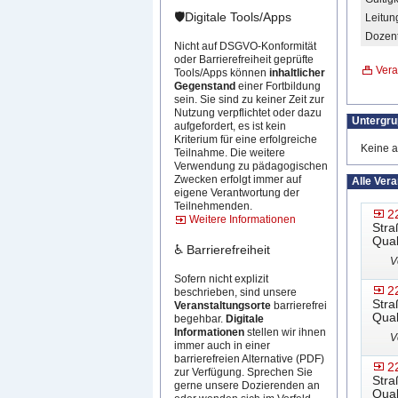
🛡️Digitale Tools/Apps
Leitun
Dozent
Nicht auf DSGVO-Konformität
oder Barrierefreiheit geprüfte
Vera
Tools/Apps können
inhaltlicher
Gegenstand
einer Fortbildung
sein. Sie sind zu keiner Zeit zur
Nutzung verpflichtet oder dazu
Untergr
aufgefordert, es ist kein
Kriterium für eine erfolgreiche
Keine a
Teilnahme. Die weitere
Verwendung zu pädagogischen
Zwecken erfolgt immer auf
Alle Ver
eigene Verantwortung der
Teilnehmenden.
2
Weitere Informationen
Stra
Qual
♿ Barrierefreiheit
V
Sofern nicht explizit
2
beschrieben, sind unsere
Stra
Veranstaltungsorte
barrierefrei
Qual
begehbar.
Digitale
Informationen
stellen wir ihnen
V
immer auch in einer
barrierefreien Alternative (PDF)
2
zur Verfügung. Sprechen Sie
Stra
gerne unsere Dozierenden an
Qual