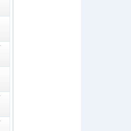
-
-
-