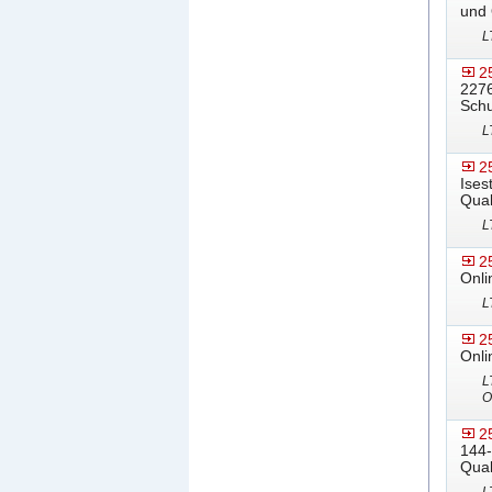
und 
L
2
2276
Schu
L
2
Ises
Qual
L
2
Onli
L
2
Onli
L
O
2
144-
Qual