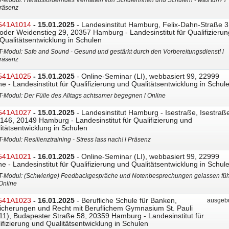
T-Modul: Herausforderndes Verhalten von Schülerinnen und Schülern - was tun? l
räsenz
541A1014
- 15.01.2025
- Landesinstitut Hamburg, Felix-Dahn-Straße 3
oder Weidenstieg 29, 20357 Hamburg - Landesinstitut für Qualifizierun
Qualitätsentwicklung in Schulen
T-Modul: Safe and Sound - Gesund und gestärkt durch den Vorbereitungsdienst! l
räsenz
541A1025
- 15.01.2025
- Online-Seminar (LI), webbasiert 99, 22999
ne - Landesinstitut für Qualifizierung und Qualitätsentwicklung in Schul
T-Modul: Der Fülle des Alltags achtsamer begegnen l Online
541A1027
- 15.01.2025
- Landesinstitut Hamburg - Isestraße, Isestraß
146, 20149 Hamburg - Landesinstitut für Qualifizierung und
itätsentwicklung in Schulen
T-Modul: Resilienztraining - Stress lass nach! l Präsenz
541A1021
- 16.01.2025
- Online-Seminar (LI), webbasiert 99, 22999
ne - Landesinstitut für Qualifizierung und Qualitätsentwicklung in Schul
T-Modul: (Schwierige) Feedbackgespräche und Notenbesprechungen gelassen fü
 Online
541A1023
- 16.01.2025
- Berufliche Schule für Banken,
ausgebu
icherungen und Recht mit Beruflichem Gymnasium St. Pauli
11), Budapester Straße 58, 20359 Hamburg - Landesinstitut für
ifizierung und Qualitätsentwicklung in Schulen