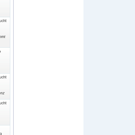
cht
mmt
e
cht
enz
cht
g