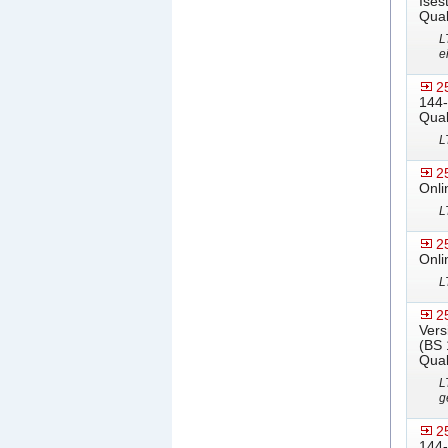
Ises
Qual
L
e
2
144-
Qual
L
2
Onli
L
2
Onli
L
2
Vers
(BS 
Qual
L
g
2
144-