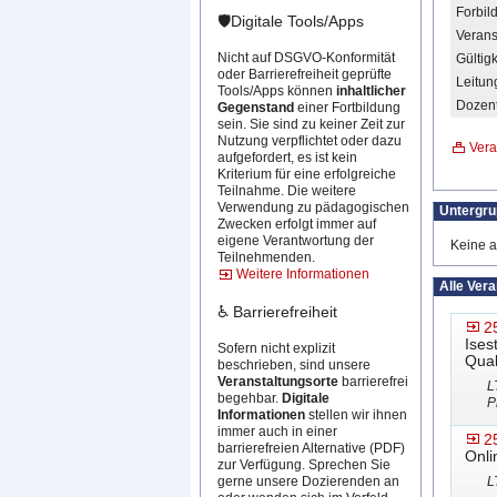
Forbil
🛡️Digitale Tools/Apps
Verans
Nicht auf DSGVO-Konformität
Gültigk
oder Barrierefreiheit geprüfte
Leitun
Tools/Apps können
inhaltlicher
Dozent
Gegenstand
einer Fortbildung
sein. Sie sind zu keiner Zeit zur
Nutzung verpflichtet oder dazu
Vera
aufgefordert, es ist kein
Kriterium für eine erfolgreiche
Teilnahme. Die weitere
Verwendung zu pädagogischen
Untergr
Zwecken erfolgt immer auf
eigene Verantwortung der
Keine a
Teilnehmenden.
Weitere Informationen
Alle Ver
♿ Barrierefreiheit
2
Ises
Sofern nicht explizit
Qual
beschrieben, sind unsere
Veranstaltungsorte
barrierefrei
L
begehbar.
Digitale
P
Informationen
stellen wir ihnen
immer auch in einer
2
barrierefreien Alternative (PDF)
Onli
zur Verfügung. Sprechen Sie
L
gerne unsere Dozierenden an