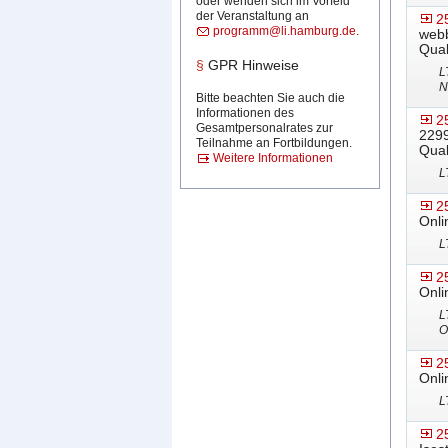
oder wenden sich im Vorfeld
der Veranstaltung an
2
programm@li.hamburg.de
.
webb
Qual
§
GPR Hinweise
L
N
Bitte beachten Sie auch die
Informationen des
2
Gesamtpersonalrates zur
2299
Teilnahme an Fortbildungen.
Qual
Weitere Informationen
L
2
Onli
L
2
Onli
L
O
2
Onli
L
2