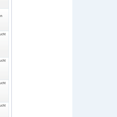
en
cht
cht
cht
cht