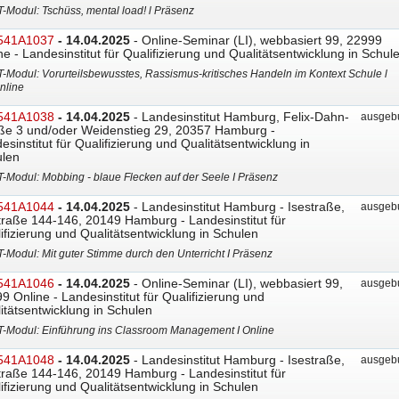
T-Modul: Tschüss, mental load! l Präsenz
541A1037
- 14.04.2025
- Online-Seminar (LI), webbasiert 99, 22999
ne - Landesinstitut für Qualifizierung und Qualitätsentwicklung in Schul
T-Modul: Vorurteilsbewusstes, Rassismus-kritisches Handeln im Kontext Schule l
nline
541A1038
- 14.04.2025
- Landesinstitut Hamburg, Felix-Dahn-
ausgebu
ße 3 und/oder Weidenstieg 29, 20357 Hamburg -
esinstitut für Qualifizierung und Qualitätsentwicklung in
len
T-Modul: Mobbing - blaue Flecken auf der Seele I Präsenz
541A1044
- 14.04.2025
- Landesinstitut Hamburg - Isestraße,
ausgebu
traße 144-146, 20149 Hamburg - Landesinstitut für
ifizierung und Qualitätsentwicklung in Schulen
T-Modul: Mit guter Stimme durch den Unterricht I Präsenz
541A1046
- 14.04.2025
- Online-Seminar (LI), webbasiert 99,
ausgebu
9 Online - Landesinstitut für Qualifizierung und
itätsentwicklung in Schulen
T-Modul: Einführung ins Classroom Management I Online
541A1048
- 14.04.2025
- Landesinstitut Hamburg - Isestraße,
ausgebu
traße 144-146, 20149 Hamburg - Landesinstitut für
ifizierung und Qualitätsentwicklung in Schulen