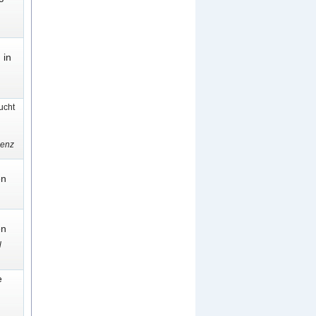
 in
cht
senz
en
en
l
e