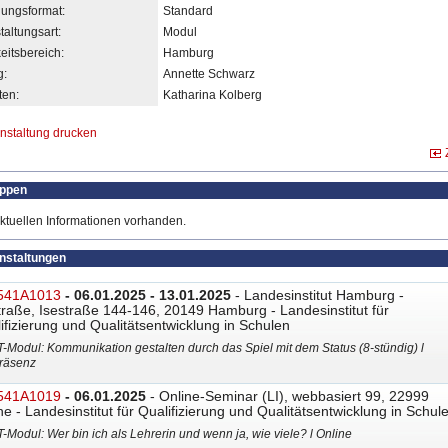
dungsformat:
Standard
taltungsart:
Modul
eitsbereich:
Hamburg
g:
Annette Schwarz
en:
Katharina Kolberg
nstaltung drucken
uppen
ktuellen Informationen vorhanden.
anstaltungen
541A1013
- 06.01.2025 - 13.01.2025
- Landesinstitut Hamburg -
traße, Isestraße 144-146, 20149 Hamburg - Landesinstitut für
ifizierung und Qualitätsentwicklung in Schulen
T-Modul: Kommunikation gestalten durch das Spiel mit dem Status (8-stündig) l
räsenz
541A1019
- 06.01.2025
- Online-Seminar (LI), webbasiert 99, 22999
ne - Landesinstitut für Qualifizierung und Qualitätsentwicklung in Schul
T-Modul: Wer bin ich als Lehrerin und wenn ja, wie viele? l Online