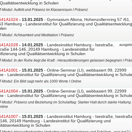
Qualitätsentwicklung in Schulen
T-Modul: Auftritt und Präsenz im Klassenraum l Präsenz
541A1024
- 13.01.2025
- Gymnasium Altona, Hohenzollernring 57 /61,
3 Hamburg - Landesinstitut für Qualifizierung und Qualitätsentwicklung
len
T-Modul: Achtsamkeit und Meditation l Präsenz
541A1028
- 14.01.2025
- Landesinstitut Hamburg - Isestraße,
ausgebu
traße 144-146, 20149 Hamburg - Landesinstitut für
ifizierung und Qualitätsentwicklung in Schulen
T-Modul: In der Ruhe liegt die Kraft - Herausforderungen gelassen begegnen l Prä
541A1001
- 15.01.2025
- Online-Seminar (LI), webbasiert 99, 22999
ne - Landesinstitut für Qualifizierung und Qualitätsentwicklung in Schul
T-Modul: Ein Bild sagt mehr als 1000 Worte l Online
541A1004
- 15.01.2025
- Online-Seminar (LI), webbasiert 99, 22999
ne - Landesinstitut für Qualifizierung und Qualitätsentwicklung in Schul
T-Modul: Präsenz und Beziehung im Schulalltag: Starker Halt durch starke Haltung 
nline
541A1007
- 15.01.2025
- Landesinstitut Hamburg - Isestraße, Isestraß
146, 20149 Hamburg - Landesinstitut für Qualifizierung und
itätsentwicklung in Schulen