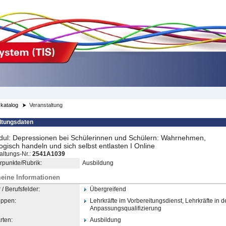
katalog
Veranstaltung
ltungsdaten
ul: Depressionen bei Schülerinnen und Schülern: Wahrnehmen,
gisch handeln und sich selbst entlasten I Online
altungs-Nr.:
2541A1039
punkte/Rubrik:
Ausbildung
eine Informationen
/ Berufsfelder:
Übergreifend
uppen:
Lehrkräfte im Vorbereitungsdienst, Lehrkräfte in d
Anpassungsqualifizierung
rten:
Ausbildung