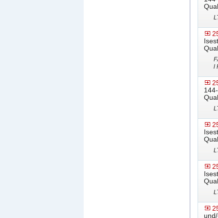
Qual
L
2
Ises
Qual
F
l
2
144-
Qual
L
2
Ises
Qual
L
2
Ises
Qual
L
2
und/