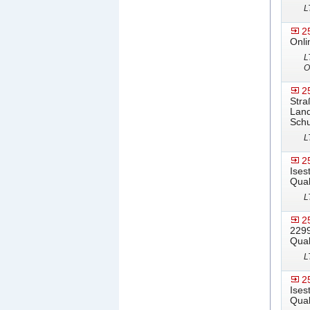
L
2
Onli
L
O
2
Stra
Land
Schu
L
2
Ises
Qual
L
2
2299
Qual
L
2
Ises
Qual