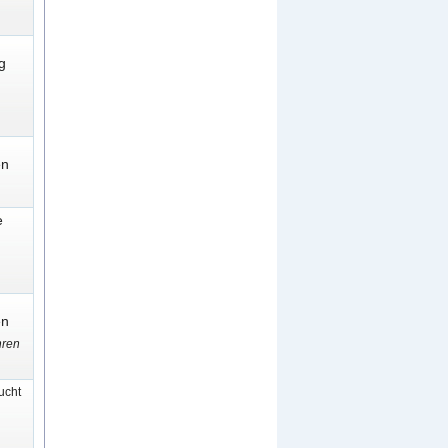
g
en
e
en
hren
cht