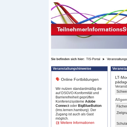
zum Inhalt wechseln
Sie befinden sich hier:
TIS-Portal
Veranstaltungs
Veranstaltungshinweise
Veransta
LT-Mod
🗣
Online Fortbildungen
pädago
Veranst
Wir nutzen standardmäßig die
Schwer
auf DSGVO-Konformität und
Barrierefreiheit geprüften
Allgem
Konferenzsysteme
Adobe
Connect
oder
BigBlueButton
Fächer 
(lms.lernen.hamburg). Der
Zielgr
Zugang ist auch als Gast
möglich.
Weitere Informationen
Schula