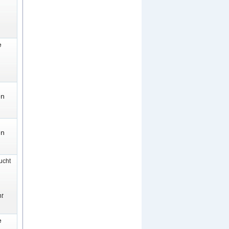
e
en
en
cht
t
e