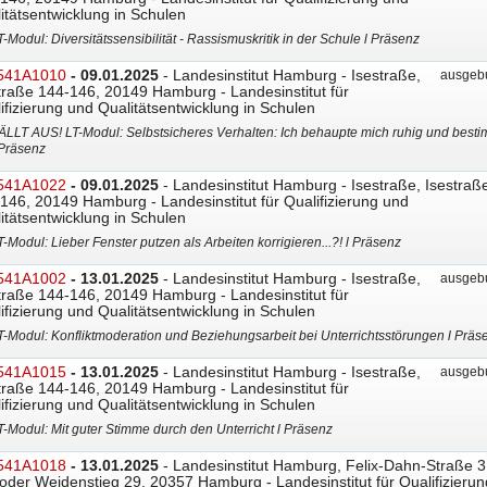
itätsentwicklung in Schulen
T-Modul: Diversitätssensibilität - Rassismuskritik in der Schule l Präsenz
541A1010
- 09.01.2025
- Landesinstitut Hamburg - Isestraße,
ausgebu
traße 144-146, 20149 Hamburg - Landesinstitut für
ifizierung und Qualitätsentwicklung in Schulen
ÄLLT AUS! LT-Modul: Selbstsicheres Verhalten: Ich behaupte mich ruhig und besti
 Präsenz
541A1022
- 09.01.2025
- Landesinstitut Hamburg - Isestraße, Isestraß
146, 20149 Hamburg - Landesinstitut für Qualifizierung und
itätsentwicklung in Schulen
T-Modul: Lieber Fenster putzen als Arbeiten korrigieren...?! l Präsenz
541A1002
- 13.01.2025
- Landesinstitut Hamburg - Isestraße,
ausgebu
traße 144-146, 20149 Hamburg - Landesinstitut für
ifizierung und Qualitätsentwicklung in Schulen
T-Modul: Konfliktmoderation und Beziehungsarbeit bei Unterrichtsstörungen l Präs
541A1015
- 13.01.2025
- Landesinstitut Hamburg - Isestraße,
ausgebu
traße 144-146, 20149 Hamburg - Landesinstitut für
ifizierung und Qualitätsentwicklung in Schulen
T-Modul: Mit guter Stimme durch den Unterricht l Präsenz
541A1018
- 13.01.2025
- Landesinstitut Hamburg, Felix-Dahn-Straße 3
oder Weidenstieg 29, 20357 Hamburg - Landesinstitut für Qualifizierun