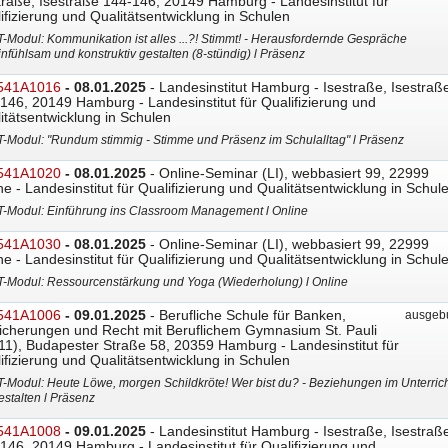
traße, Isestraße 144-146, 20149 Hamburg - Landesinstitut für
ifizierung und Qualitätsentwicklung in Schulen
T-Modul: Kommunikation ist alles ...?! Stimmt! - Herausfordernde Gespräche
infühlsam und konstruktiv gestalten (8-stündig) l Präsenz
541A1016
- 08.01.2025
- Landesinstitut Hamburg - Isestraße, Isestraß
146, 20149 Hamburg - Landesinstitut für Qualifizierung und
itätsentwicklung in Schulen
T-Modul: "Rundum stimmig - Stimme und Präsenz im Schulalltag" l Präsenz
541A1020
- 08.01.2025
- Online-Seminar (LI), webbasiert 99, 22999
ne - Landesinstitut für Qualifizierung und Qualitätsentwicklung in Schul
T-Modul: Einführung ins Classroom Management l Online
541A1030
- 08.01.2025
- Online-Seminar (LI), webbasiert 99, 22999
ne - Landesinstitut für Qualifizierung und Qualitätsentwicklung in Schul
T-Modul: Ressourcenstärkung und Yoga (Wiederholung) l Online
541A1006
- 09.01.2025
- Berufliche Schule für Banken,
ausgebu
icherungen und Recht mit Beruflichem Gymnasium St. Pauli
11), Budapester Straße 58, 20359 Hamburg - Landesinstitut für
ifizierung und Qualitätsentwicklung in Schulen
T-Modul: Heute Löwe, morgen Schildkröte! Wer bist du? - Beziehungen im Unterrich
estalten l Präsenz
541A1008
- 09.01.2025
- Landesinstitut Hamburg - Isestraße, Isestraß
146, 20149 Hamburg - Landesinstitut für Qualifizierung und