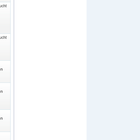
cht
cht
en
en
en