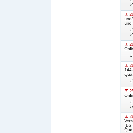
L
P
2
und/
und 
L
P
2
Onli
L
2
144-
Qual
L
2
Onli
L
l
2
Vers
(BS 
Qual