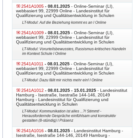
2541A1005
- 08.01.2025
- Online-Seminar (LI),
webbasiert 99, 22999 Online - Landesinstitut für
Qualifizierung und Qualitätsentwicklung in Schulen
LT-Modul: Auf die Beziehung kommt es an l Online
2541A1009
- 08.01.2025
- Online-Seminar (LI),
webbasiert 99, 22999 Online - Landesinstitut für
Qualifizierung und Qualitätsentwicklung in Schulen
LT-Modul: Vorurteilsbewusstes, Rassismus-kritisches Handeln
im Kontext Schule l Online
2541A1011
- 08.01.2025
- Online-Seminar (LI),
webbasiert 99, 22999 Online - Landesinstitut für
Qualifizierung und Qualitätsentwicklung in Schulen
LT-Modul: Dazu fällt mir nichts mehr ein! l Online
2541A1012
- 08.01.2025 - 15.01.2025
- Landesinstitut
Hamburg - Isestraße, Isestraße 144-146, 20149
Hamburg - Landesinstitut für Qualifizierung und
Qualitätsentwicklung in Schulen
LT-Modul: Kommunikation ist alles ...?! Stimmt! -
Herausfordernde Gespräche einfühlsam und konstruktiv
gestalten (8-stündig) l Präsenz
2541A1016
- 08.01.2025
- Landesinstitut Hamburg -
Isestraße, Isestraße 144-146, 20149 Hamburg -