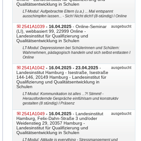
Qualitätsentwicklung in Schulen
LT-Modul: Aufgebrachte Eltern (u.a.) ... Mal entspannt
ausschimpfen lassen... - Sich! Nicht dich!! (8-stündig) l Online
2541A1039
- 16.04.2025
- Online-Seminar
ausgebucht
(LI), webbasiert 99, 22999 Online -
Landesinstitut für Qualifizierung und
Qualitätsentwicklung in Schulen
LT-Modul: Depressionen bei Schülerinnen und Schülern:
Wahrnehmen, pädagogisch handeln und sich selbst entlasten I
Online
2541A1042
- 16.04.2025 - 23.04.2025
-
ausgebucht
Landesinstitut Hamburg - Isestraße, Isestraße
144-146, 20149 Hamburg - Landesinstitut für
Qualifizierung und Qualitätsentwicklung in
Schulen
LT-Modul: Kommunikation ist alles ...?! Stimmt! -
Herausfordernde Gespräche einfühlsam und konstruktiv
gestalten (8 stündig) I Präsenz
2541A1049
- 16.04.2025
- Landesinstitut
ausgebucht
Hamburg, Felix-Dahn-Straße 3 und/oder
Weidenstieg 29, 20357 Hamburg -
Landesinstitut für Qualifizierung und
Qualitätsentwicklung in Schulen
LT-Modul: Attitude is everything - Stressmangement und