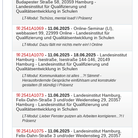
Budapester Straße 58, 20359 Hamburg -
Landesinstitut für Qualifizierung und
Qualitätsentwicklung in Schulen
LT-Modul: Tschüss, mental load! I Präsenz
2541A1069
- 11.06.2025
- Online-Seminar (LI),
webbasiert 99, 22999 Online - Landesinstitut für
Qualifizierung und Qualitätsentwicklung in Schulen
LT-Modul: Dazu fällt mir nichts mehr ein! I Online
2541A1070
- 11.06.2025 - 18.06.2025
- Landesinstitut
Hamburg - Isestraße, Isestraße 144-146, 20149
Hamburg - Landesinstitut für Qualifizierung und
Qualitätsentwicklung in Schulen
LT-Modul: Kommunikation ist alles ...?! Stimmt! -
Herausfordernde Gespräche einfühlsam und konstruktiv
gestalten (8 stündig) I Präsenz
2541A1073
- 11.06.2025
- Landesinstitut Hamburg,
Felix-Dahn-Straße 3 und/oder Weidenstieg 29, 20357
Hamburg - Landesinstitut für Qualifizierung und
Qualitätsentwicklung in Schulen
LT-Modul: Lieber Fenster putzen als Arbeiten korrigieren...?! l
Präsenz
2541A1075
- 11.06.2025
- Landesinstitut Hamburg,
Felix-Dahn-Straße 3 und/oder Weidenstieg 29, 20357