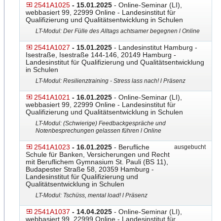
2541A1025
- 15.01.2025
- Online-Seminar (LI),
webbasiert 99, 22999 Online - Landesinstitut für
Qualifizierung und Qualitätsentwicklung in Schulen
LT-Modul: Der Fülle des Alltags achtsamer begegnen l Online
2541A1027
- 15.01.2025
- Landesinstitut Hamburg -
Isestraße, Isestraße 144-146, 20149 Hamburg -
Landesinstitut für Qualifizierung und Qualitätsentwicklung
in Schulen
LT-Modul: Resilienztraining - Stress lass nach! l Präsenz
2541A1021
- 16.01.2025
- Online-Seminar (LI),
webbasiert 99, 22999 Online - Landesinstitut für
Qualifizierung und Qualitätsentwicklung in Schulen
LT-Modul: (Schwierige) Feedbackgespräche und
Notenbesprechungen gelassen führen l Online
2541A1023
- 16.01.2025
- Berufliche
ausgebucht
Schule für Banken, Versicherungen und Recht
mit Beruflichem Gymnasium St. Pauli (BS 11),
Budapester Straße 58, 20359 Hamburg -
Landesinstitut für Qualifizierung und
Qualitätsentwicklung in Schulen
LT-Modul: Tschüss, mental load! l Präsenz
2541A1037
- 14.04.2025
- Online-Seminar (LI),
webbasiert 99, 22999 Online - Landesinstitut für