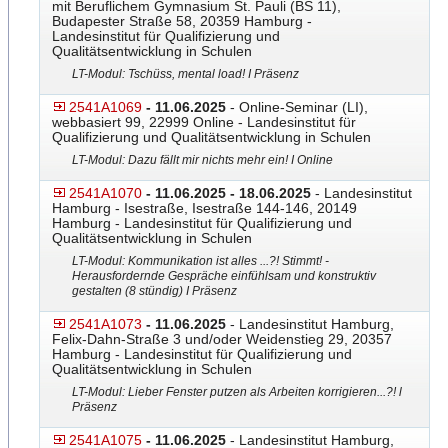
mit Beruflichem Gymnasium St. Pauli (BS 11),
Budapester Straße 58, 20359 Hamburg -
Landesinstitut für Qualifizierung und
Qualitätsentwicklung in Schulen
LT-Modul: Tschüss, mental load! I Präsenz
2541A1069
- 11.06.2025
- Online-Seminar (LI),
webbasiert 99, 22999 Online - Landesinstitut für
Qualifizierung und Qualitätsentwicklung in Schulen
LT-Modul: Dazu fällt mir nichts mehr ein! I Online
2541A1070
- 11.06.2025 - 18.06.2025
- Landesinstitut
Hamburg - Isestraße, Isestraße 144-146, 20149
Hamburg - Landesinstitut für Qualifizierung und
Qualitätsentwicklung in Schulen
LT-Modul: Kommunikation ist alles ...?! Stimmt! -
Herausfordernde Gespräche einfühlsam und konstruktiv
gestalten (8 stündig) I Präsenz
2541A1073
- 11.06.2025
- Landesinstitut Hamburg,
Felix-Dahn-Straße 3 und/oder Weidenstieg 29, 20357
Hamburg - Landesinstitut für Qualifizierung und
Qualitätsentwicklung in Schulen
LT-Modul: Lieber Fenster putzen als Arbeiten korrigieren...?! l
Präsenz
2541A1075
- 11.06.2025
- Landesinstitut Hamburg,