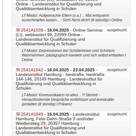
Online - Landesinstitut für Qualifizierung und
Qualitätsentwicklung in Schulen
LT-Modul: Aufgebrachte Eltern (u.a.) ... Mal entspannt
ausschimpfen lassen... - Sich! Nicht dich!! (8-stündig) l Online
2541A1039
- 16.04.2025
- Online-Seminar
ausgebucht
(LI), webbasiert 99, 22999 Online -
Landesinstitut für Qualifizierung und
Qualitätsentwicklung in Schulen
LT-Modul: Depressionen bei Schülerinnen und Schülern:
Wahrnehmen, pädagogisch handeln und sich selbst entlasten I
Online
2541A1042
- 16.04.2025 - 23.04.2025
-
ausgebucht
Landesinstitut Hamburg - Isestraße, Isestraße
144-146, 20149 Hamburg - Landesinstitut für
Qualifizierung und Qualitätsentwicklung in
Schulen
LT-Modul: Kommunikation ist alles ...?! Stimmt! -
Herausfordernde Gespräche einfühlsam und konstruktiv
gestalten (8 stündig) I Präsenz
2541A1049
- 16.04.2025
- Landesinstitut
ausgebucht
Hamburg, Felix-Dahn-Straße 3 und/oder
Weidenstieg 29, 20357 Hamburg -
Landesinstitut für Qualifizierung und
Qualitätsentwicklung in Schulen