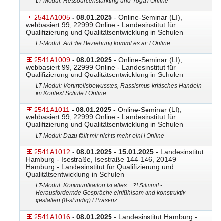
LT-Modul: Ressourcenstärkung und Yoga l Online
2541A1005
- 08.01.2025
- Online-Seminar (LI),
webbasiert 99, 22999 Online - Landesinstitut für
Qualifizierung und Qualitätsentwicklung in Schulen
LT-Modul: Auf die Beziehung kommt es an l Online
2541A1009
- 08.01.2025
- Online-Seminar (LI),
webbasiert 99, 22999 Online - Landesinstitut für
Qualifizierung und Qualitätsentwicklung in Schulen
LT-Modul: Vorurteilsbewusstes, Rassismus-kritisches Handeln
im Kontext Schule l Online
2541A1011
- 08.01.2025
- Online-Seminar (LI),
webbasiert 99, 22999 Online - Landesinstitut für
Qualifizierung und Qualitätsentwicklung in Schulen
LT-Modul: Dazu fällt mir nichts mehr ein! l Online
2541A1012
- 08.01.2025 - 15.01.2025
- Landesinstitut
Hamburg - Isestraße, Isestraße 144-146, 20149
Hamburg - Landesinstitut für Qualifizierung und
Qualitätsentwicklung in Schulen
LT-Modul: Kommunikation ist alles ...?! Stimmt! -
Herausfordernde Gespräche einfühlsam und konstruktiv
gestalten (8-stündig) l Präsenz
2541A1016
- 08.01.2025
- Landesinstitut Hamburg -