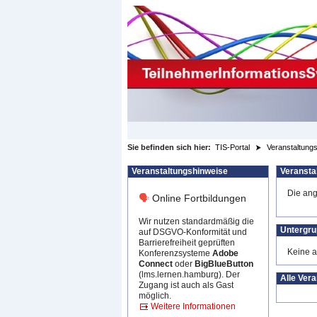
zum Inhalt wechseln
Sie befinden sich hier:
TIS-Portal
Veranstaltungs
Veranstaltungshinweise
Veransta
Die ange
🗣
Online Fortbildungen
Wir nutzen standardmäßig die
Untergr
auf DSGVO-Konformität und
Barrierefreiheit geprüften
Keine a
Konferenzsysteme
Adobe
Connect
oder
BigBlueButton
(lms.lernen.hamburg). Der
Alle Ver
Zugang ist auch als Gast
möglich.
Weitere Informationen