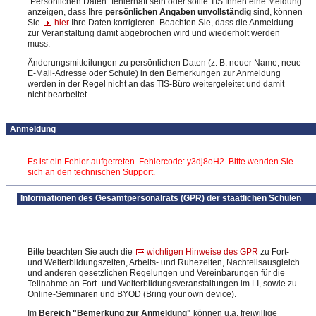
"Persönlichen Daten" fehlerhaft sein oder sollte TIS Ihnen eine Meldung
anzeigen, dass Ihre
persönlichen Angaben unvollständig
sind, können
Sie
hier
Ihre Daten korrigieren. Beachten Sie, dass die Anmeldung
zur Veranstaltung damit abgebrochen wird und wiederholt werden
muss.
Änderungsmitteilungen zu persönlichen Daten (z. B. neuer Name, neue
E-Mail-Adresse oder Schule) in den Bemerkungen zur Anmeldung
werden in der Regel nicht an das TIS-Büro weitergeleitet und damit
nicht bearbeitet.
Anmeldung
Es ist ein Fehler aufgetreten. Fehlercode: y3dj8oH2. Bitte wenden Sie
sich an den technischen Support.
Informationen des Gesamtpersonalrats (GPR) der staatlichen Schulen
Bitte beachten Sie auch die
wichtigen Hinweise des GPR
zu Fort-
und Weiterbildungszeiten, Arbeits- und Ruhezeiten, Nachteilsausgleich
und anderen gesetzlichen Regelungen und Vereinbarungen für die
Teilnahme an Fort- und Weiterbildungsveranstaltungen im LI, sowie
zu
Online-Seminaren und BYOD (Bring your own device).
Im
Bereich "Bemerkung zur Anmeldung"
können u.a. freiwillige